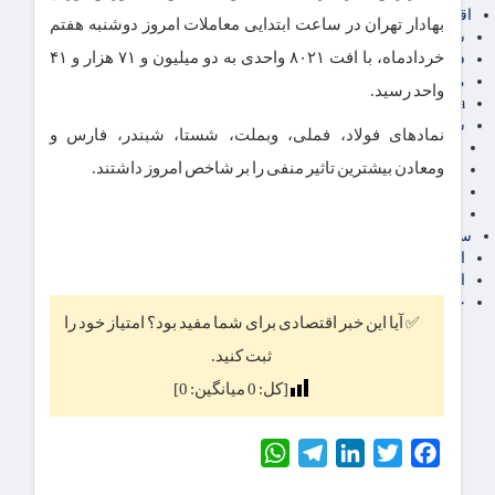
اقتصاد بین الملل
بهادار تهران در ساعت ابتدایی معاملات امروز دوشنبه هفتم
سیاسی
خردادماه، با افت ۸۰۲۱ واحدی به دو میلیون و ۷۱ هزار و ۴۱
فارکس
مناطق آزاد تجاری
واحد رسید.
24intermedia
سایر اخبار اقتصادی
نمادهای فولاد، فملی، وبملت، شستا، شبندر، فارس و
عمومی و سرگرمی
ومعادن بیشترین تاثیر منفی را بر شاخص امروز داشتند.
فناوری
آگهی رسمی و مزایده
آکادمی آموزش اقتصادی
سایر رسانه ها
اقتصاد فارسی
اقتصاد آفرین
خرید انواع دیزل ژنراتور
✅ آیا این خبر اقتصادی برای شما مفید بود؟ امتیاز خود را
ثبت کنید.
[کل:
0
میانگین:
0
]
WhatsApp
Telegram
LinkedIn
Twitter
Facebook