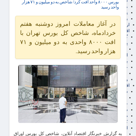
سهام عدالت
بورس ۸۰۰۰ واحد افت کرد/ شاخص به دو میلیون و ۷۱ هزار
مالیات
واحد رسید
یارانه و معیشت مردم
برق، آب و انرژی
در آغاز معاملات امروز دوشنبه هفتم
ارز دیجیتال
اقتصاد اجتماعی
خردادماه، شاخص کل بورس تهران با
گردشگری
افت ۸۰۰۰ واحدی به دو میلیون و ۷۱
پزشکی، سلامت و زیبایی
ایران مدلب
هزار واحد رسید.
اجتماعی
بازنشستگان
حقوق و قضایی
دفتر وکیل
ورزشی
اقتصاد شهری و روستایی
شهر و مسکن و عمران
گسترش ساختمان
حمل و نقل
شهرک های صنعتی
صنایع غذایی
کشاورزی و دامداری
اخبار استان ها
به گزارش خبرنگار اقتصاد آنلاین، شاخص کل بورس اوراق
استان تهران