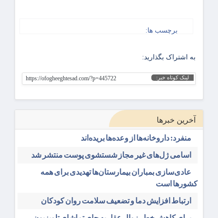
برچسب ها:
به اشتراک بگذارید:
لینک کوتاه خبر:
https://ofogheeghtesad.com/?p=445722
آخرین خبرها
منفرد: داروخانه‌ها از وعده‌ها بریده‌اند
اسامی ژل‌های غیر مجاز شستشوی پوست منتشر شد
عادی‌سازی بمباران بیمارستان‌ها تهدیدی برای همه
کشورها است
ارتباط افزایش دما و تضعیف سلامت روان کودکان
برای کاهش خطر زوال عقل به جای تماشای تلویزیون