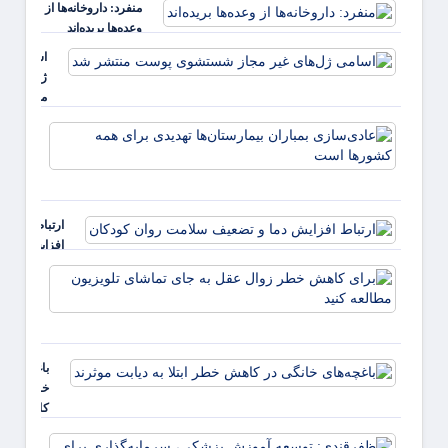
منفرد: داروخانه‌ها از
وعده‌ها بریده‌اند
اسامی
ژل‌های غی
مجاز
شستشوی
عادی‌
پوست
بمبارا
منتشر شد
بیمارس
تهدیدی
همه ک
ارتباط
است
افزایش
دما و
برای
تضعیف
کاهش
سلامت
خطر
روان
زوال
کودکان
عقل ب
باغچه‌های
جای
خانگی در
تماشا
کاهش
تلویزی
خطر ابتلا
مطالع
ظفرقن