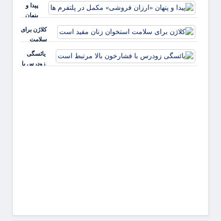
نسخه
پیدا و
جنگ
برای
پنهان
همه»
«ارزان
کلاژن برای
فاصله
فروشی»
سلامت
می
مکمل در
استخوان
گیرد
یائسگی
پلتفرم ها
زنان مفید
زودرس با
است
فشارخون
بالا مرتبط
است