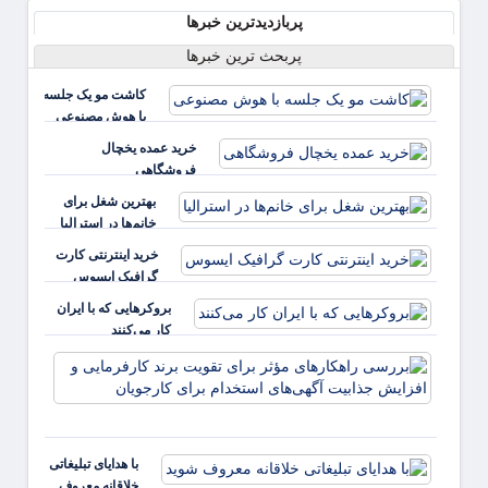
پربازدیدترین خبرها
پربحث ترین خبرها
کاشت مو یک جلسه
با هوش مصنوعی
خرید عمده یخچال
فروشگاهی
بهترین شغل برای
خانم‌ها در استرالیا
خرید اینترنتی کارت
گرافیک ایسوس
بروکرهایی‌ که با ایران
کار می‌کنند
بررس
راهکا
مؤثر ب
تقویت 
کارفر
با هدایای تبلیغاتی
و افز
خلاقانه معروف