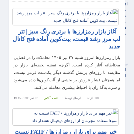
اقتصاد بین الملل
سیاسی
فارکس
مناطق آزاد تجاری
24intermedia
آغاز بازار رمزارزها با برتری رنگ سبز | تتر
سایر اخبار اقتصادی
لب مرز رشد قیمت، بیت‌کوین آماده فتح کانال
عمومی و سرگرمی
جدید
فناوری
آگهی رسمی و مزایده
بازار رمزارز‌ها امروز شنبه ۲۷ تیر ۱۴۰۵ معاملات را در فضایی
آکادمی آموزش اقتصادی
سایر رسانه ها
محتاطانه آغاز کرده است. اگرچه نقشه لحظه‌ای بازار در
اقتصاد فارسی
مقایسه با روز‌های پرتنش گذشته دیگر یکدست قرمز نیست،
اقتصاد آفرین
اما همچنان فشار فروش بر بخشی از آلت‌کوین‌ها دیده می‌شود
خرید انواع دیزل ژنراتور
و سرمایه‌گذاران با احتیاط بیشتری معامله می‌کنند.
100 بازدید
ارسال توسط :
اقتصاد آنلاین
27 تیر 1405 - 19:45
خبر مهم برای بازار رمزارزها / FATF نسبت