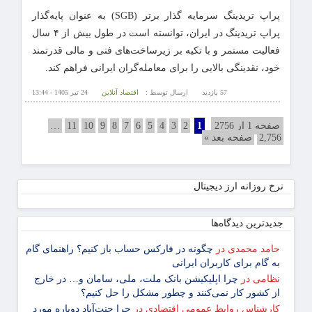
پراپ تریدینگ سرمایه گذار برتر (SGB) به عنوان پایه‌گذار
پراپ تریدینگ در ایران، توانسته است در طول بیش از ۴ سال
فعالیت مستمر و با تکیه بر زیرساخت‌های فنی و مالی قدرتمند
خود، نقدینگی بالایی را برای معامله‌گران ایرانی فراهم کند.
57 بازدید
ارسال توسط :
اقتصاد آنلاین
24 تیر 1405 - 13:44
صفحه 1 از 2756
1
2
3
4
5
6
7
8
9
10
11
…
2,756
صفحه بعد »
نرخ روزانه ارز دیجیتال
جدیدترین دیدگاه‌‌ها
حامد محمدی
در
چگونه در فارکس حساب باز کنیم؟ راهنمای گام
‌به ‌گام برای کاربران ایرانی
نظامی
در
چرا اپلیکیشن بانک ملت، ملی، سامان و… در خارج
از کشور کار نمی‌کنند و چطور مشکل را حل کنیم؟
کارشناس روابط عمومی اقتصادی
در
چرا جنت‌آباد دوباره مورد