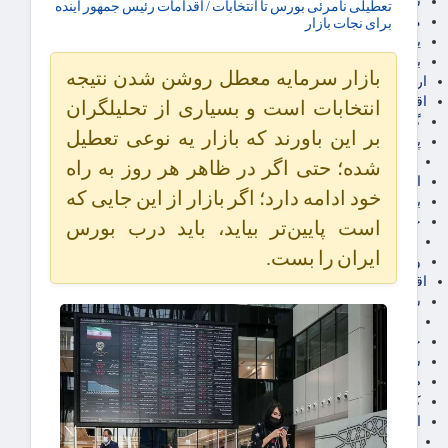
سهام عدالت
تعطیلی نامرئی بورس تا انتخابات / اقدامات رئیس جمهور آینده
مالیات
برای نجات بازار
یارانه و معیشت مردم
برق، آب و انرژی
بازار سرمایه معطل روشن شدن نتیجه
ارز دیجیتال
اقتصاد اجتماعی
انتخابات است و بسیاری از تحلیلگران
گردشگری
بر این باورند که بازار یه نوعی تعطیل
پزشکی، سلامت و زیبایی
ایران مدلب
شده؛ حتی اگر در ظاهر هر روز به راه
اجتماعی
خود ادامه دارد؛ اگر بازار از این جایی که
بازنشستگان
حقوق و قضایی
است پایین‌تر بیاید، باید درب بورس
دفتر وکیل
ایران را بست.
ورزشی
اقتصاد شهری و روستایی
شهر و مسکن و عمران
گسترش ساختمان
حمل و نقل
شهرک های صنعتی
صنایع غذایی
کشاورزی و دامداری
اخبار استان ها
استان تهران