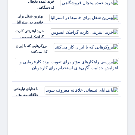
خرید عمده یخچال
فروشگاهی
بهترین شغل برای
خانم‌ها در استرالیا
خرید اینترنتی کارت
گرافیک ایسوس
بروکرهایی‌ که با ایران
کار می‌کنند
بررس
راهکا
مؤثر ب
تقویت 
کارفر
با هدایای تبلیغاتی
و افز
خلاقانه معروف
جذابی
شوید
آگهی‌ه