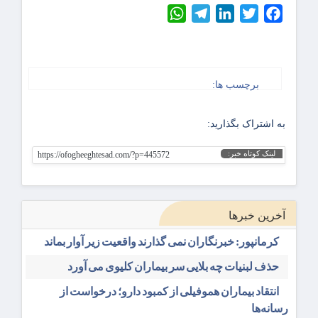
WhatsApp
Telegram
LinkedIn
Twitter
Facebook
برچسب ها:
به اشتراک بگذارید:
لینک کوتاه خبر:
https://ofogheeghtesad.com/?p=445572
آخرین خبرها
کرمانپور: خبرنگاران نمی گذارند واقعیت زیر آوار بماند
حذف لبنیات چه بلایی سر بیماران کلیوی می آورد
انتقاد بیماران هموفیلی از کمبود دارو؛ درخواست از
رسانه‌ها