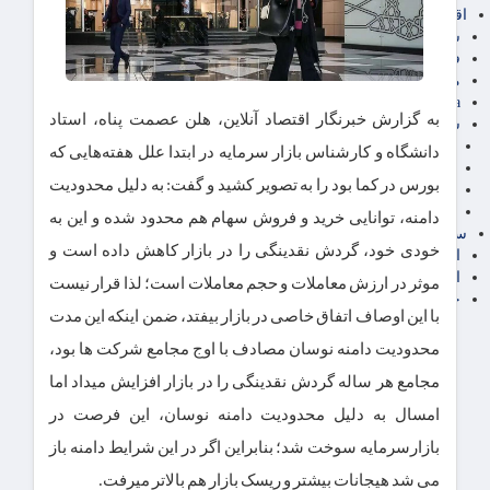
اقتصاد بین الملل
سیاسی
فارکس
مناطق آزاد تجاری
24intermedia
به گزارش خبرنگار اقتصاد آنلاین، هلن عصمت پناه، استاد
سایر اخبار اقتصادی
عمومی و سرگرمی
دانشگاه و کارشناس بازار سرمایه در ابتدا علل هفته‌هایی که
فناوری
بورس در کما بود را به تصویر کشید و گفت: به دلیل محدودیت
آگهی رسمی و مزایده
آکادمی آموزش اقتصادی
دامنه، توانایی خرید و فروش سهام هم محدود شده و این به
سایر رسانه ها
خودی خود، گردش نقدینگی را در بازار کاهش داده است و
اقتصاد فارسی
اقتصاد آفرین
موثر در ارزش معاملات و حجم معاملات است؛ لذا قرار نیست
خرید انواع دیزل ژنراتور
با این اوصاف اتفاق خاصی در بازار بیفتد، ضمن اینکه این مدت
محدودیت دامنه نوسان مصادف با اوج مجامع شرکت ها بود،
مجامع هر ساله گردش نقدینگی را در بازار افزایش میداد اما
امسال به دلیل محدودیت دامنه نوسان، این فرصت در
بازارسرمایه سوخت شد؛ بنابراین اگر در این شرایط دامنه باز
می شد هیجانات بیشتر و ریسک بازار هم بالاتر میرفت.