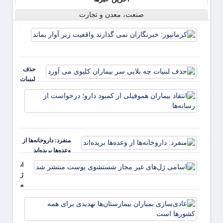
صنعت، معدن و تجارت
کرمانپور:
خبرنگارا
نمی گذار
واقعیت ز
حذف
آوار بماند
لبنیات
چه بلایی
انتقاد
سر
بیمارا
بیماران
هموفیل
کلیوی
کمبود 
می آورد
درخو
منفرد: داروخانه‌ها از
از رسان
وعده‌ها بریده‌اند
اسامی
ژل‌های غی
مجاز
شستشوی
عادی‌
پوست
بمبارا
منتشر شد
بیمارس