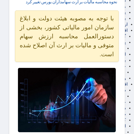
سهام عدالت
نحوه محاسبه مالیات بر ارث سهامداران بورس تغییر کرد
مالیات
یارانه و معیشت مردم
با توجه به مصوبه هیئت دولت و ابلاغ
برق، آب و انرژی
ارز دیجیتال
سازمان امور مالیاتی کشور، بخشی از
اقتصاد اجتماعی
دستورالعمل محاسبه ارزش سهام
گردشگری
پزشکی، سلامت و زیبایی
متوفی و مالیات بر ارث آن اصلاح شده
ایران مدلب
است.
اجتماعی
بازنشستگان
حقوق و قضایی
دفتر وکیل
ورزشی
اقتصاد شهری و روستایی
شهر و مسکن و عمران
گسترش ساختمان
حمل و نقل
شهرک های صنعتی
صنایع غذایی
کشاورزی و دامداری
اخبار استان ها
استان تهران