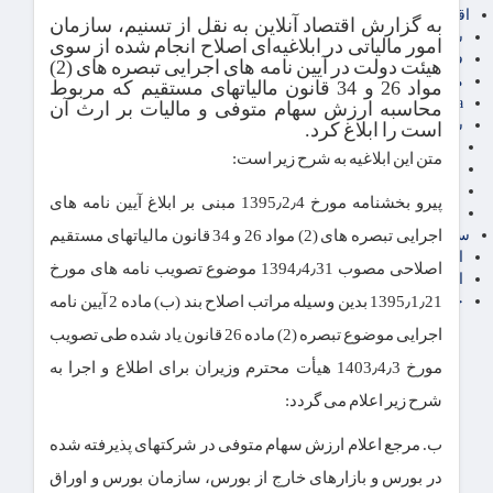
اقتصاد بین الملل
به گزارش اقتصاد آنلاین به نقل از تسنیم، سازمان
سیاسی
امور مالیاتی در ابلاغیه‌ای اصلاح انجام شده از سوی
فارکس
هیئت دولت در آیین نامه های اجرایی تبصره های (2)
مناطق آزاد تجاری
مواد 26 و 34 قانون مالیاتهای مستقیم که مربوط
24intermedia
محاسبه ارزش سهام متوفی و مالیات بر ارث آن
سایر اخبار اقتصادی
است را ابلاغ کرد.
عمومی و سرگرمی
متن این ابلاغیه به شرح زیر است:
فناوری
آگهی رسمی و مزایده
پیرو بخشنامه مورخ 1395٫2٫4 مبنی بر ابلاغ آیین نامه های
آکادمی آموزش اقتصادی
اجرایی تبصره های (2) مواد 26 و 34 قانون مالیاتهای مستقیم
سایر رسانه ها
اقتصاد فارسی
اصلاحی مصوب 1394٫4٫31 موضوع تصویب نامه های مورخ
اقتصاد آفرین
1395٫1٫21 بدین وسیله مراتب اصلاح بند (ب) ماده 2 آیین نامه
خرید انواع دیزل ژنراتور
اجرایی موضوع تبصره (2) ماده 26 قانون یاد شده طی تصویب
مورخ 1403٫4٫3 هیأت محترم وزیران برای اطلاع و اجرا به
شرح زیر اعلام می گردد:
ب. مرجع اعلام ارزش سهام متوفی در شرکتهای پذیرفته شده
در بورس و بازارهای خارج از بورس، سازمان بورس و اوراق