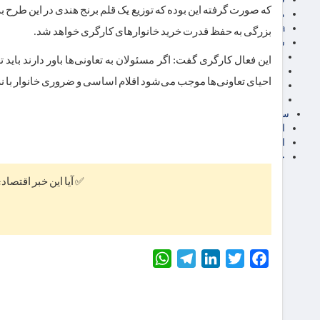
که صورت گرفته این بوده که توزیع یک قلم برنج هندی در این طرح 
مناطق آزاد تجاری
24intermedia
بزرگی به حفظ قدرت خرید خانوارهای کارگری خواهد شد.
سایر اخبار اقتصادی
عمومی و سرگرمی
این فعال کارگری گفت: اگر مسئولان به تعاونی‌ها باور دارند باید
فناوری
احیای تعاونی‌ها موجب می‌شود اقلام اساسی و ضروری خانوار با 
آگهی رسمی و مزایده
آکادمی آموزش اقتصادی
سایر رسانه ها
اقتصاد فارسی
اقتصاد آفرین
خرید انواع دیزل ژنراتور
✅ آیا این خبر اقتصاد
WhatsApp
Telegram
LinkedIn
Twitter
Facebook