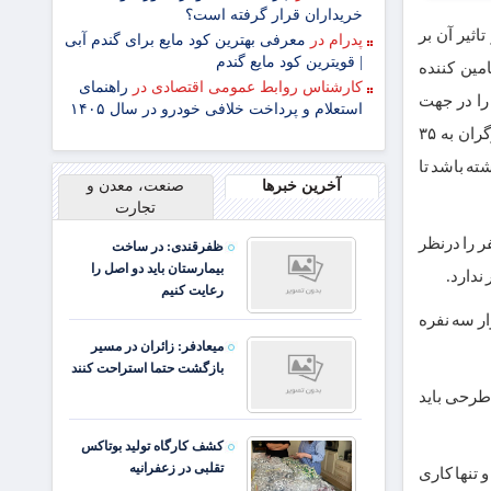
خریداران قرار گرفته است؟
اثیر آن بر
پدرام
در
معرفی بهترین کود مایع برای گندم آبی
| قویترین کود مایع گندم
مین کننده
کارشناس روابط عمومی اقتصادی
در
راهنمای
را در جهت
استعلام و پرداخت خلافی خودرو در سال ۱۴۰۵
تقویت قدرت معیشت مردم طراحی می‌کردند. همین حالا هزینه ماهانه سبد معیشت کارگران به ۳۵
۳ میلیون تا ۳۵ میلیون تومان درآمد داشته باشد تا
آخرین خبرها
صنعت، معدن و
تجارت
 ماده ۴۱ قانون کار بر تامین هزینه سبد معیشت خانوار تاکید شده است. اگر هزینه سبد معیشت کارگر بر اساس معیار ۳.۳ نفر را درنظر
ظفرقندی: در ساخت
بیمارستان باید دو اصل را
رعایت کنیم
ر سه نفره
میعادفر: زائران در مسیر
بازگشت حتما استراحت کنند
و طراحان چنین طرحی باید
کشف کارگاه تولید بوتاکس
تقلبی در زعفرانیه
 تنها کاری