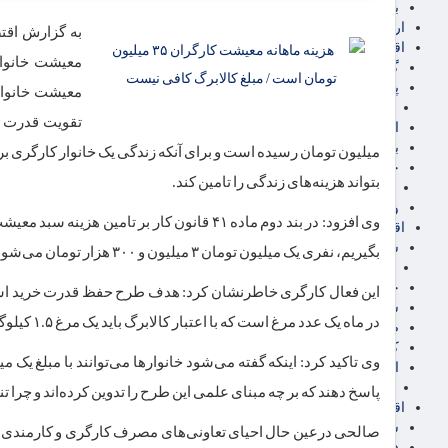
برق، آب و انرژی
ارز دیجیتال
به گزارش اقتص
اقتصاد اجتماعی
معیشت خانوار
گردشگری
پزشکی، سلامت و زیبایی
معیشت خانوار 
ایران مدلب
اجتماعی
بازنشستگان
حقوق و قضایی
بتواند هزینه‌های زندگی را تامین کند.
دفتر وکیل
ورزشی
اقتصاد شهری و روستایی
شهر و مسکن و عمران
بگیریم، نفری یک میلیون تومان ۳ میلیون و ۳۰۰ هزار تومان می‌شود، لذا اعتبار یک میلیون تومانی تناسبی با معیار مربوطه و اساسا مصرف خانوار ندارد.
گسترش ساختمان
حمل و نقل
این فعال کارگری خاطرنشان کرد: هدف طرح حفظ قدرت خرید است
شهرک های صنعتی
در ماه یک عدد مرغ است که با اعتبار کالابرگ باید یک مرغ ۱.۵ کیلوگرمی خریداری کنند؟
صنایع غذایی
کشاورزی و دامداری
اخبار استان ها
استان تهران
پاسخ دهند که بر چه مبنای علمی این طرح را تدوین کرده‌اند و چرا
اقتصاد بین الملل
سیاسی
صالحی درعین حال احیای تعاونی‌های مصرف کارگری و کارمندی را خو
فارکس