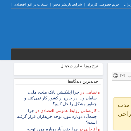
بران
حریم خصوصی کاربران
شرایط بازنشر محتوا
تبلیغات در افق اقتصادی
نرخ روزانه ارز دیجیتال
پ
جدیدترین دیدگاه‌‌ها
نظامی
در
چرا اپلیکیشن بانک ملت، ملی،
سامان و… در خارج از کشور کار نمی‌کنند و
 مدت
چطور مشکل را حل کنیم؟
کارشناس روابط عمومی اقتصادی
در
چرا
راحی
جنت‌آباد دوباره مورد توجه خریداران قرار گرفته
است؟
آقاجانی
در
چرا جنت‌آباد دوباره مورد توجه