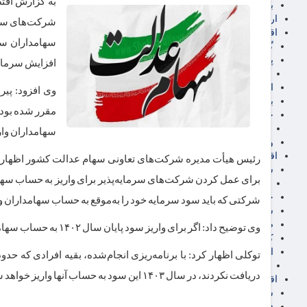
برق، آب و انرژی
ارز دیجیتال
اقتصاد اجتماعی
سهامداران سه
گردشگری
پزشکی، سلامت و زیبایی
افزایش سرمایه
ایران مدلب
اجتماعی
وی افزود: پی
بازنشستگان
مقرر شده بود، 
حقوق و قضایی
دفتر وکیل
سهامداران وار
ورزشی
اقتصاد شهری و روستایی
شهر و مسکن و عمران
برای عمل کردن شرکت‌های سرمایه‌پذیر برای واریز به حساب سهامد
گسترش ساختمان
حمل و نقل
شرکتی که باید سود سرمایه خود را به‌موقع به حساب سهامداران وار
شهرک های صنعتی
صنایع غذایی
وی توضیح داد: اگر برای واریز سود پایان سال ۱۴۰۲ به حساب سهامداران، منتظر این دو شرکت می‌ماندیم، شاید توزیع سود انجام نمی‌شد.
کشاورزی و دامداری
اخبار استان ها
استان تهران
دریافت نکردند، در سال ۱۴۰۳ این سود به حساب آنها واریز خواهد شد.
اقتصاد بین الملل
سیاسی
فارکس