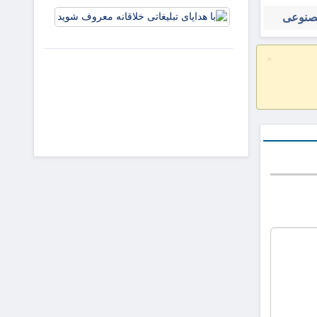
و افزایش
با هدایای
مصنوعی
جذابیت
تبلیغاتی
آگهی‌ها
خلاقانه
معروف
×
شوید