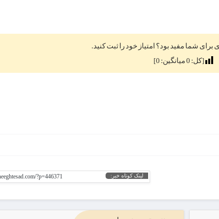
ی برای شما مفید بود؟ امتیاز خود را ثبت کنید.
[کل:
0
میانگین:
0
]
لینک کوتاه خبر:
gheeghtesad.com/?p=446371