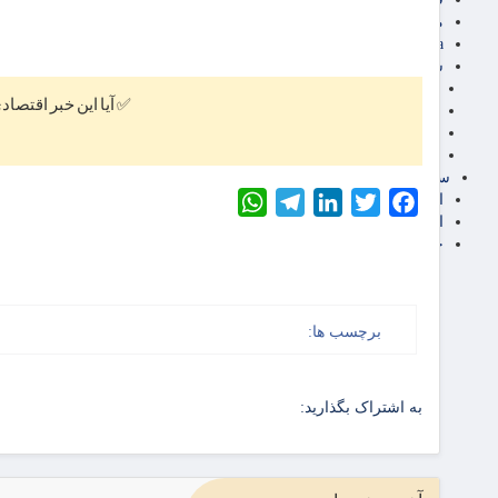
مناطق آزاد تجاری
24intermedia
سایر اخبار اقتصادی
عمومی و سرگرمی
✅ آیا این خبر اقتصاد
فناوری
آگهی رسمی و مزایده
آکادمی آموزش اقتصادی
سایر رسانه ها
اقتصاد فارسی
WhatsApp
Telegram
LinkedIn
Twitter
Facebook
اقتصاد آفرین
خرید انواع دیزل ژنراتور
برچسب ها:
به اشتراک بگذارید: