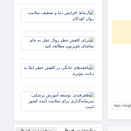
تهدیدی برا
همه کشوره
ارتباط
است
افزایش
دما و
تضعیف
سلامت
برای
روان
کاهش
کودکان
خطر
زوال
عقل به
باغچه‌های
جای
خانگی در
تماشای
کاهش
تلویزیون
خطر ابتلا
مطالعه
به دیابت
کنید
ظفرقندی:
موثرند
توسعه آم
https://ofo
پزشکی،
سرمایه‌گذا
برای سلام
آینده کش
پربازدیدترین خبرها
پربحث ترین خبرها