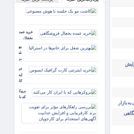
کاشت مو
یک جلسه
با هوش
مصنوعی
خرید عمده
یخچال
فروشگاهی
بهترین
شغل
برای
زایش
خانم‌ها
خرید
در
اینترنتی
استرالیا
کارت
گرافیک
بروکرهایی‌
ایسوس
که با ایران
به بازار
کار می‌کنند
بررسی
راهکارهای
شگاهی
مؤثر برای
تقویت برند
کارفرمایی