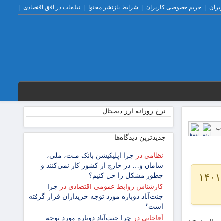
بران
حریم خصوصی کاربران
شرایط بازنشر محتوا
تبلیغات در افق اقتصادی
نرخ روزانه ارز دیجیتال
پ
جدیدترین دیدگاه‌‌ها
نظامی
در
چرا اپلیکیشن بانک ملت، ملی،
سامان و… در خارج از کشور کار نمی‌کنند و
رئیس هیأت مدیره شرکت‌های تعاونی سهام عدالت گفت: سود سهام عدالت جاماندگان سال ۱۴۰۱
چطور مشکل را حل کنیم؟
کارشناس روابط عمومی اقتصادی
در
چرا
جنت‌آباد دوباره مورد توجه خریداران قرار گرفته
است؟
آقاجانی
در
چرا جنت‌آباد دوباره مورد توجه