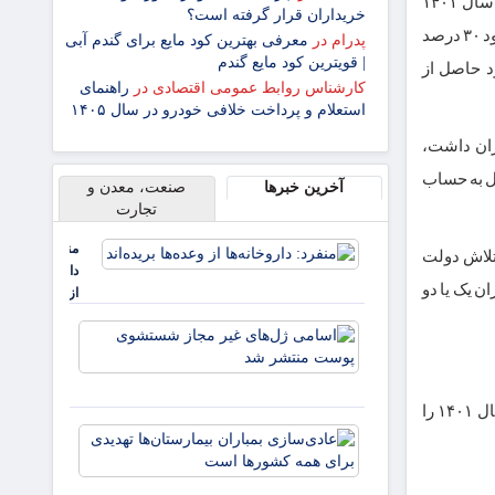
به گزارش اقتصادآنلاین به نقل از ایلنا، عسگر توکلی گفت: سود سهام عدالت جاماندگان سال ۱۴۰۱
خریداران قرار گرفته است؟
شرکت‌های سرمایه‌پذیر در ابتدای سال ۱۴۰۳ به حساب افراد واریز می‌شود. این افراد که حدود ۳۰ درصد
پدرام
در
معرفی بهترین کود مایع برای گندم آبی
| قویترین کود مایع گندم
د حاصل از
کارشناس روابط عمومی اقتصادی
در
راهنمای
استعلام و پرداخت خلافی خودرو در سال ۱۴۰۵
ران داشت،
ال به حساب
آخرین خبرها
صنعت، معدن و
تجارت
منفرد:
ونی سهام عدالت کشور اظهار کرد: مطابق انتظار و برنامه‌ریزی انجام‌شده در روزهای پایانی سال ۱۴۰۲ با تلاش دولت
داروخانه‌ها
ن یک یا دو
از وعده‌ها
بریده‌اند
اسامی
ژل‌های غیر
مجاز
شستشوی
توکلی اظهار کرد: با برنامه‌ریزی انجام‌شده، بقیه افرادی که حدود ۲۰ تا ۳۰ درصد سهامداران زیر پوشش سهام عدالت کشور است و سود سال ۱۴۰۱ را
پوست
عادی‌سازی
منتشر شد
بمباران
بیمارستان‌