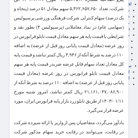
اقتصاد بین الملل
شرکت، تعداد ۵,۳۶۲,۶۵۷,۶۵۰ سهم معادل ۵۱ درصد (پنجاه و
سیاسی
فارکس
یک درصد) سهام کنترلی شرکت فرهنگی ورزشی پرسپولیس
مناطق آزاد تجاری
(سهامی عام) در نماد معاملاتی (پرسپولیس ۴) بطور نقد و
24intermedia
سایر اخبار اقتصادی
شرایطی با قیمت پایه هر سهم معادل قیمت تابلو فرابورس در
عمومی و سرگرمی
روز عرضه (معادل قیمت پایانی روز قبل از عرضه) به اضافه
فناوری
آگهی رسمی و مزایده
۱۱۰ درصد به شرط آنکه از ۳,۹۴۶ ریال کمتر نباشد و قیمت پایه
آکادمی آموزش اقتصادی
کل معادل تعداد سهام قابل عرضه ضربدر قیمت پایه هر سهم
سایر رسانه ها
اقتصاد فارسی
معادل قیمت تابلو فرابورس در روز عرضه (معادل قیمت
اقتصاد آفرین
پایانی روز قبل از عرضه) به اضافه ۱۱۰ درصد به شرط آنکه از
خرید انواع دیزل ژنراتور
۲۱,۱۶۱,۰۴۷,۰۸۶,۹۰۰ ریال کمتر نباشد، امروز شنبه مورخ
۱۴۰۳/۰۱/۱۱ از طریق تابلو زرد بازار پایه فرابورس ایران، مورد
عرضه قرار می‌گیرد.
یادآور می‌گردد، متقاضیان پس از واریز یا ارائه سپرده شرکت
در رقابت، می‌توانند در رقابت خرید سهام مذکور شرکت