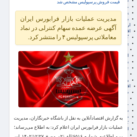
سهام عدالت
قیمت فروش پرسپولیس مشخص شد
مالیات
یارانه و معیشت مردم
مدیریت عملیات بازار فرابورس ایران
برق، آب و انرژی
ارز دیجیتال
آگهی عرضه عمده سهام کنترلی در نماد
اقتصاد اجتماعی
معاملاتی پرسپولیس ۴ را منتشر کرد.
گردشگری
پزشکی، سلامت و زیبایی
ایران مدلب
اجتماعی
بازنشستگان
حقوق و قضایی
دفتر وکیل
ورزشی
اقتصاد شهری و روستایی
شهر و مسکن و عمران
گسترش ساختمان
حمل و نقل
شهرک های صنعتی
صنایع غذایی
به گزارش اقتصادآنلاین به نقل از باشگاه خبرنگاران، مدیریت
کشاورزی و دامداری
عملیات بازار فرابورس ایران اعلام کرد: به اطلاع می‌رساند؛
اخبار استان ها
استان تهران
پیرو اطلاعیه شماره ۶۵۱۶/الف/۰۲ مورخ ۱۴۰۲/۱۲/۲۷ این