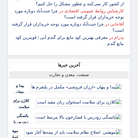
از کشور کار نمی‌کنند و چطور مشکل را حل کنیم؟
کارشناس روابط عمومی اقتصادی
در
چرا جنت‌آباد دوباره مورد
توجه خریداران قرار گرفته است؟
آقاجانی
در
چرا جنت‌آباد دوباره مورد توجه خریداران قرار گرفته
است؟
پدرام
در
معرفی بهترین کود مایع برای گندم آبی | قویترین کود
مایع گندم
آخرین خبرها
صنعت، معدن و تجارت
پیدا و
پنهان
«ارزان
کلاژن برای
فروشی»
سلامت
مکمل در
استخوان
یائسگی
پلتفرم ها
زنان مفید
زودرس با
است
فشارخون
موهبتی:
بالا مرتبط
اصلاح