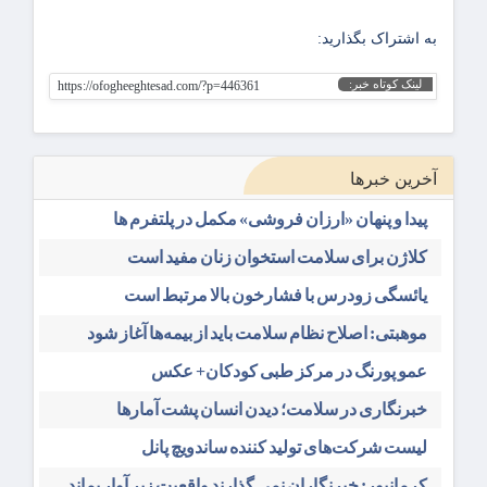
به اشتراک بگذارید:
لینک کوتاه خبر:
https://ofogheeghtesad.com/?p=446361
آخرین خبرها
پیدا و پنهان «ارزان فروشی» مکمل در پلتفرم ها
کلاژن برای سلامت استخوان زنان مفید است
یائسگی زودرس با فشارخون بالا مرتبط است
موهبتی: اصلاح نظام سلامت باید از بیمه‌ها آغاز شود
عمو پورنگ در مرکز طبی کودکان+ عکس
خبرنگاری در سلامت؛ دیدن انسان پشت آمارها
لیست شرکت‌های تولید کننده ساندویچ پانل
کرمانپور: خبرنگاران نمی گذارند واقعیت زیر آوار بماند