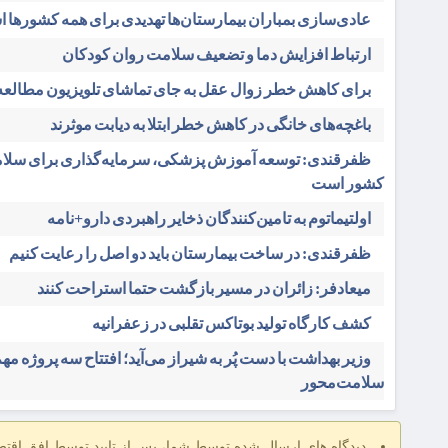
عادی‌سازی بمباران بیمارستان‌ها تهدیدی برای همه کشورها 
ارتباط افزایش دما و تضعیف سلامت روان کودکان
برای کاهش خطر زوال عقل به جای تماشای تلویزیون مطالعه 
باغچه‌های خانگی در کاهش خطر ابتلا به دیابت موثرند
ظفرقندی: توسعه آموزش پزشکی، سرمایه‌گذاری برای سلام
کشور است
اولتیماتوم به تامین‌کنندگان ذخایر راهبردی دارو+نامه
ظفرقندی: در ساخت بیمارستان باید دو اصل را رعایت کنیم
میعادفر: زائران در مسیر بازگشت حتما استراحت کنند
کشف کارگاه تولید بوتاکس تقلبی در زعفرانیه
وزیر بهداشت با دست پُر به شیراز می‌آید؛ افتتاح سه پروژه مه
سلامت‌محور
دیدگاه های ارسال شده توسط شما، پس از تایید توسط افق اقت