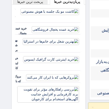
پربازدیدترین خبرها
پربحث ترین خبرها
کاشت مو
یک جلسه
با هوش
مصنوعی
خرید عمده
زایش
یخچال
فروشگاهی
بهترین
شغل
برای
خانم‌ها
خرید
در
به بازار
اینترنتی
استرالیا
کارت
شگاهی
گرافیک
بروکرهایی‌
ایسوس
که با ایران
کار می‌کنند
بررسی
مصنوعی
راهکارهای
مؤثر برای
تقویت برند
×
کارفرمایی