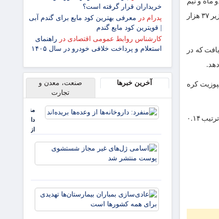
ی دو ماه و نیم
خریداران قرار گرفته است؟
گذشته پس از گزارش‌هایی مبنی بر وقوع انفجارهای همزمان در ایران و سوریه و عراق به زیر ۳۷ هزار
پدرام
در
معرفی بهترین کود مایع برای گندم آبی
| قویترین کود مایع گندم
کارشناس روابط عمومی اقتصادی
در
راهنمای
استعلام و پرداخت خلافی خودرو در سال ۱۴۰۵
فزایش یافت که در
آخرین خبرها
صنعت، معدن و
و کوسپی کامپوزیت کره
تجارت
منفرد:
شاخص هانگ سنگ هنگ کنگ در ساعت ۳:۵۸ بامداد به وقت اروپا ۱.۱۴ درصد از دست داد، در حالی که کامپوزیت شانگهای و شنژن کامپوزیت به ترتیب ۰.۱۴
داروخانه‌ها
از وعده‌ها
بریده‌اند
اسامی
ژل‌های غیر
مجاز
شستشوی
پوست
عادی‌سازی
منتشر شد
بمباران
بیمارستان‌