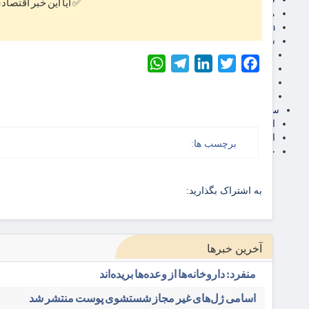
✅ آیا این خبر اقتصاد
مناطق آزاد تجاری
24intermedia
سایر اخبار اقتصادی
عمومی و سرگرمی
WhatsApp
Telegram
LinkedIn
Twitter
Facebook
فناوری
آگهی رسمی و مزایده
آکادمی آموزش اقتصادی
سایر رسانه ها
اقتصاد فارسی
اقتصاد آفرین
برچسب ها:
خرید انواع دیزل ژنراتور
به اشتراک بگذارید:
آخرین خبرها
منفرد: داروخانه‌ها از وعده‌ها بریده‌اند
اسامی ژل‌های غیر مجاز شستشوی پوست منتشر شد