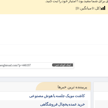
ی برای شما مفید بود؟ امتیاز خود را ثبت کنید.
[کل:
0
میانگین:
0
]
لینک کوتاه خبر:
gheeghtesad.com/?p=446197
پربیننده ترین خبرها
کاشت مو یک جلسه با هوش مصنوعی
خرید عمده یخچال فروشگاهی