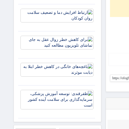
تهدیدی برا
همه کشوره
ارتباط
است
افزایش
دما و
تضعیف
سلامت
برای
روان
کاهش
کودکان
خطر
زوال
عقل به
باغچه‌های
جای
خانگی در
تماشای
کاهش
https://ofo
تلویزیون
خطر ابتلا
مطالعه
به دیابت
کنید
ظفرقندی:
موثرند
توسعه آم
پزشکی،
سرمایه‌گذا
برای سلام
آینده کش