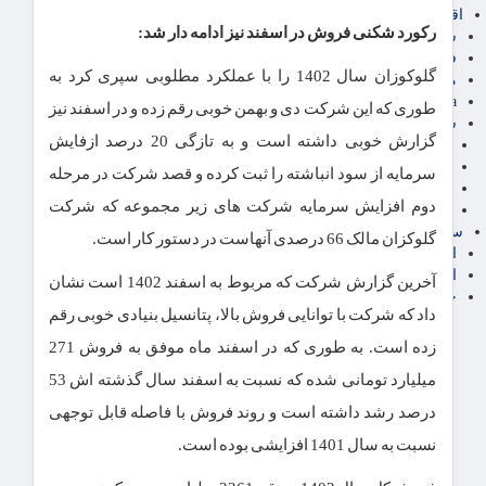
اقتصاد بین الملل
رکورد شکنی فروش در اسفند نیز ادامه دار شد:
سیاسی
فارکس
گلوکوزان سال 1402 را با عملکرد مطلوبی سپری کرد به
مناطق آزاد تجاری
24intermedia
طوری که این شرکت دی و بهمن خوبی رقم زده و در اسفند نیز
سایر اخبار اقتصادی
گزارش خوبی داشته است و به تازگی 20 درصد ازفایش
عمومی و سرگرمی
فناوری
سرمایه از سود انباشته را ثبت کرده و قصد شرکت در مرحله
آگهی رسمی و مزایده
دوم افزایش سرمایه شرکت های زیر مجموعه که شرکت
آکادمی آموزش اقتصادی
سایر رسانه ها
گلوکزان مالک 66 درصدی آنهاست در دستور کار است.
اقتصاد فارسی
اقتصاد آفرین
آخرین گزارش شرکت که مربوط به اسفند 1402 است نشان
خرید انواع دیزل ژنراتور
داد که شرکت با توانایی فروش بالا، پتانسیل بنیادی خوبی رقم
زده است. به طوری که در اسفند ماه موفق به فروش 271
میلیارد تومانی شده که نسبت به اسفند سال گذشته اش 53
درصد رشد داشته است و روند فروش با فاصله قابل توجهی
نسبت به سال 1401 افزایشی بوده است.