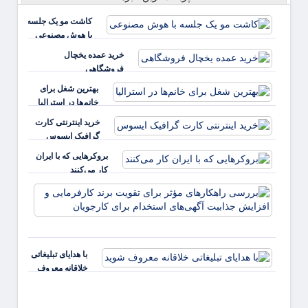
کاشت مو یک جلسه
با هوش مصنوعی
خرید عمده یخچال
فروشگاهی
بهترین شغل برای
خانم‌ها در استرالیا
خرید اینترنتی کارت
گرافیک ایسوس
بروکرهایی‌ که با ایران
کار می‌کنند
بررس
راهکا
مؤثر ب
تقویت 
کارفر
با هدایای تبلیغاتی
و افز
خلاقانه معروف
جذابی
شوید
آگهی‌ه