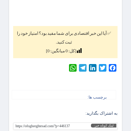
✅ آیا این خبر اقتصادی برای شما مفید بود؟ امتیاز خود را
ثبت کنید.
[کل:
0
میانگین:
0
]
WhatsApp
Telegram
LinkedIn
Twitter
Facebook
برچسب ها:
به اشتراک بگذارید:
لینک کوتاه خبر:
https://ofogheeghtesad.com/?p=446137