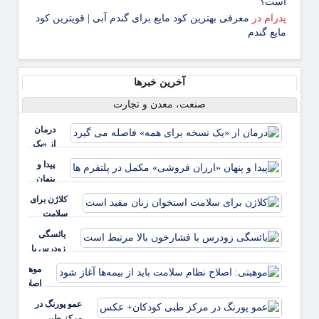
است؟
پدرام
در
معرفی بهترین کود مایع برای گندم آبی | قویترین کود
مایع گندم
آخرین خبرها
صنعت، معدن و تجارت
درمان
از «یک
نسخه
پیدا و
برای
پنهان
همه»
«ارزان
کلاژن برای
فاصله
فروشی»
سلامت
می
مکمل در
استخوان
گیرد
یائسگی
پلتفرم ها
زنان مفید
زودرس با
است
فشارخون
موهبتی:
بالا مرتبط
اصلاح
است
نظام
عمو پورنگ در
سلامت
مرکز طبی