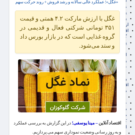
سهام عدالت
«غگل»؛ عملکرد عالی سالانه و رشد فروش + روند حرکت سهم
مالیات
یارانه و معیشت مردم
غگل با ارزش مارکت ۴.۲ همتی و قیمت
برق، آب و انرژی
ارز دیجیتال
۳۵۱ تومانی شرکتی فعال و قدیمی در
اقتصاد اجتماعی
گروه غذایی است که در بازار بورس داد
گردشگری
پزشکی، سلامت و زیبایی
و ستد می‌شود.
ایران مدلب
اجتماعی
بازنشستگان
حقوق و قضایی
دفتر وکیل
ورزشی
اقتصاد شهری و روستایی
شهر و مسکن و عمران
گسترش ساختمان
حمل و نقل
شهرک های صنعتی
صنایع غذایی
کشاورزی و دامداری
اقتصاد آنلاین
– مینا یوسفی؛
در این گزارش به بررسی عملکرد
اخبار استان ها
و به روز رسانی وضعیت نموداری سهم می پردازیم.
استان تهران