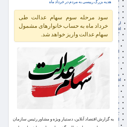
سهام عدالت
هدیه بزرگ رییسی به مردم در خرداد ماه
مالیات
یارانه و معیشت مردم
سود مرحله سوم سهام عدالت طی
برق، آب و انرژی
ارز دیجیتال
خرداد ماه به حساب خانوارهای مشمول
اقتصاد اجتماعی
سهام عدالت واریز خواهد شد.
گردشگری
پزشکی، سلامت و زیبایی
ایران مدلب
اجتماعی
بازنشستگان
حقوق و قضایی
دفتر وکیل
ورزشی
اقتصاد شهری و روستایی
شهر و مسکن و عمران
گسترش ساختمان
حمل و نقل
شهرک های صنعتی
صنایع غذایی
کشاورزی و دامداری
به گزارش اقتصاد آنلاین، دستیار ویژه و مشاور رئیس سازمان
اخبار استان ها
استان تهران