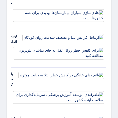
مجاز
شستشوی
عادی‌
پوست
بمبارا
منتشر شد
بیمارس
تهدیدی
همه ک
ارتباط
است
افزایش
دما و
برای
تضعیف
کاهش
سلامت
خطر
روان
زوال
کودکان
عقل ب
باغچه‌های
جای
خانگی در
تماشا
کاهش
تلویزی
خطر ابتلا
مطالع
ظفرقن
به دیابت
کنید
توسعه
موثرند
پزشکی
سرمایه
برای 