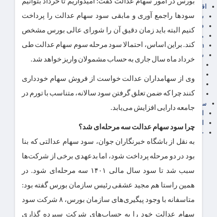
بورس در امور سهام عدالت گفت: امیدواریم تا خرداد بتوانیم
اقتصاد بین الملل
سودها راجمع آوری و مابقی سود سهام عدالت را پرداخت
سیاسی
فارکس
کنیم البته باید زمان دقیق آن را شورای عالی بورس مشخص
مناطق آزاد تجاری
کند. براین اساس، احتمالا سود مرحله سوم سهام عدالت طی
24intermedia
سایر اخبار اقتصادی
خرداد ماه سال جاری به حساب مشمولان واریز خواهد شد.
عمومی و سرگرمی
فناوری
وی از سهامداران عدالت خواست از فروش سهام خودداری
آگهی رسمی و مزایده
کنند چرا که ضمن تعلق گرفتن سود سالانه، متناسب با تورم در
آکادمی آموزش اقتصادی
سایر رسانه ها
جامعه دارایی افزایش می‌یابد.
اقتصاد فارسی
اقتصاد آفرین
چرا سود سهام عدالت سه مرحله‌ای شد؟
خرید انواع دیزل ژنراتور
به نقل از باشگاه خبرنگاران جوان، سود سهام عدالتی که بنا
بود در دو مرحله پرداخت شود، اما بدعهدی برخی از شرکت‌ها
سبب شد تا سود سال مالی ۱۴۰۱ سه مرحله‌ای شود. در
همین راستا هم مجید عشقی رئیس سازمان بورس گفته بود:
متاسفانه با وجود پیگیری‌های سازمان بورس، ۸ شرکت سود
سهام عدالت خود را به حساب‌های شرکت سپرده گذاری