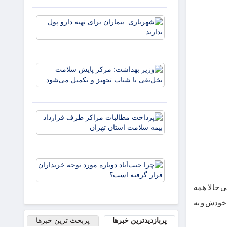
پُر به
شیراز
شهریاری:
می‌آید؛
بیماران
افتتاح
برای تهیه
سه
دارو پول
پروژه
ندارند
مهم
وزیر
بهداشت:
مرکز
پایش
سلامت
پرداخت
نخل‌تقی با
مطالبات
شتاب
مراکز
تجهیز و
طرف
تکمیل م
قرارداد
چرا
بیمه
جنت‌آباد
سلامت
دوباره
استان
 حالا همه
مورد توجه
تهران
۵ میلیون دلار می شد به حساب خودش و به
خریداران
قرار
پربازدیدترین خبرها
پربحث ترین خبرها
گرفته