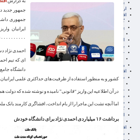
به گزارش
اقتص
برق، آب و انرژی
ارز دیجیتال
جمهور جدید در
اقتصاد اجتماعی
جمهوری داشت 
گردشگری
پزشکی، سلامت و زیبایی
ایرانیان وار
ایران مدلب
۱۶۰۰۰۰۰۰۰۰۰۰ ریال یا همان ۱۶ میلیارد 
اجتماعی
بازنشستگان
احمدی نژاد دست
حقوق و قضایی
دفتر وکیل
ای که تیم احم
ورزشی
دانشگاه جامع 
اقتصاد شهری و روستایی
شهر و مسکن و عمران
کشور و به منظور استفاده از ظرفیت‌های حداکثری علمی ایرانیان 
گسترش ساختمان
حمل و نقل
در آن اطلاعیه این واریز “قانونی” نامیده و نوشته شده که دولت 
شهرک های صنعتی
صنایع غذایی
اما آنچه تشت این ماجرا را از بام انداخت، افشاگری کارمند بانک م
کشاورزی و دامداری
اخبار استان ها
برداشت ۱۶ میلیاردی احمدی نژاد برای دانشگاه خودش
استان تهران
اقتصاد بین الملل
سیاسی
فارکس