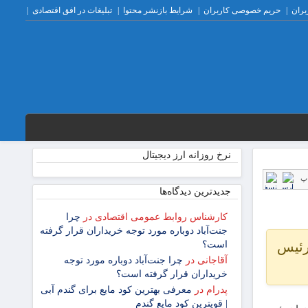
بران
حریم خصوصی کاربران
شرایط بازنشر محتوا
تبلیغات در افق اقتصادی
نرخ روزانه ارز دیجیتال
پ
جدیدترین دیدگاه‌‌ها
کارشناس روابط عمومی اقتصادی
در
چرا
جنت‌آباد دوباره مورد توجه خریداران قرار گرفته
 رئیس
است؟
آقاجانی
در
چرا جنت‌آباد دوباره مورد توجه
خریداران قرار گرفته است؟
پدرام
در
معرفی بهترین کود مایع برای گندم آبی
| قویترین کود مایع گندم