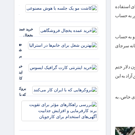
است؟
ای استفاده
کاشت مو
یک جلسه
ور به حساب
با هوش
مصنوعی
خرید عمده
یخچال
 حساب دولتی برداشت و به حساب
فروشگاهی
بهترین
انه سرجای
شغل
برای
خانم‌ها
خرید
تباط با وصف مجرمانه ای که دادستان گفته بود منتشر نشد. جالب این که موضوع به این ۵ میلیون دلار ختم
در
اینترنتی
استرالیا
واگذاری ۲ ساختمان از اموال مناطق آزاد به این
کارت
گرافیک
بروکرهایی‌
ایسوس
که با ایران
ه بود، در فرایندی خاص، به
کار می‌کنند
بررسی
راهکارهای
مؤثر برای
تقویت برند
کارفرمایی
و افزایش