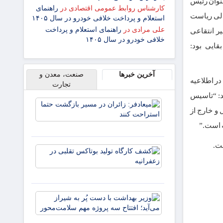
روحانی به عنوان رئیس
کارشناس روابط عمومی اقتصادی
در
راهنمای
الی ریاست
استعلام و پرداخت خلافی خودرو در سال ۱۴۰۵
علی مرادی
در
راهنمای استعلام و پرداخت
ر انتقاعی
خلافی خودرو در سال ۱۴۰۵
قایی بود:
آخرین خبرها
صنعت، معدن و
در اطلاعیه
تجارت
ند: “تاسیس
میعادفر:
 و خارج از
زائران در
مسیر
ه است.”
بازگشت
حتما
ست.
کشف
استراحت
کارگاه
کنند
تولید
بوتاکس
تقلبی در
وزیر
زعفرانیه
بهداشت
با دست