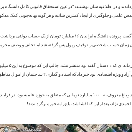
گرداندند و در اطلاعیه شان نوشتند: “در عین استحقاق قانونی کامل دانشگاه بر
دس علمی و جلوگیری از ایجاد کمترین شائبه و هر گونه بهانه‌جویی کمک مذک
همان زمان بود که دادستان دیوان محاسبات نیز وارد پرونده شد و گفت: پرونده دانشگاه ایرانیان ۱۶ میلیارد تومان از یک
مان زمان حساب شخصی را توقیف و پول پس گرفته شد اما تخلف و وصف مجرم
با این حال، هیچگاه خبری از محاکمه این دو در ار
نشد و مرحوم اکبر ترکان که آن زمان دبیر شورای هماهنگی مناطق آزاد و ویژه اقتصادی بود خبر داد که اسناد 
سال ها بعد و در ۱۴۰۲ نیز اتفاق مشابهی، اما این بار در ازگل رخ داد و باغ معروف به ۱۰۰۰ میلیارد تومانی که متعلق به حوزه علمی
ی نژاد، بعد از این که افشا شد، باغ را به حوزه برگرداندند!