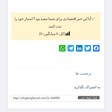
✅ آیا این خبر اقتصادی برای شما مفید بود؟ امتیاز خود را
ثبت کنید.
[کل:
0
میانگین:
0
]
WhatsApp
Telegram
LinkedIn
Twitter
Facebook
برچسب ها:
به اشتراک بگذارید:
لینک کوتاه خبر:
https://ofogheeghtesad.com/?p=444980