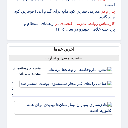
است؟
پدرام
در
معرفی بهترین کود مایع برای گندم آبی | قویترین کود
مایع گندم
کارشناس روابط عمومی اقتصادی
در
راهنمای استعلام و
پرداخت خلافی خودرو در سال ۱۴۰۵
آخرین خبرها
صنعت، معدن و تجارت
منفرد: داروخانه‌ها از
وعده‌ها بریده‌اند
اسامی
ژل‌های غی
مجاز
شستشوی
عادی‌
پوست
بمبارا
منتشر شد
بیمارس
تهدیدی
همه ک