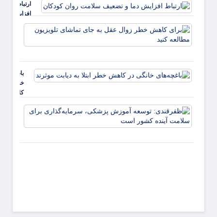
ارتباط
است
افزایش
دما و
برای
تضعیف
کاهش
سلامت
خطر
روان
زوال
کودکان
عقل ب
باغچه‌های
جای
خانگی در
تماشا
کاهش
تلویزی
خطر ابتلا
مطالع
ظفرقن
به دیابت
کنید
توسعه
موثرند
پزشکی
سرمایه
برای 
آینده