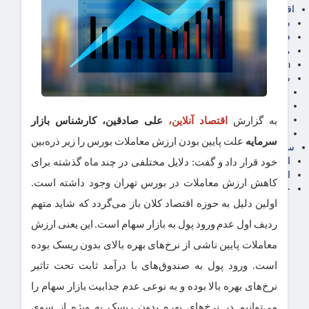
اقتصاد بین الملل
سیاسی
فارکس
مناطق آزاد تجاری
24intermedia
سایر اخبار اقتصادی
عمومی و سرگرمی
فناوری
آگهی رسمی و مزایده
به گزارش
اقتصاد آنلاین،
علی صادقین، کارشناس بازار
آکادمی آموزش اقتصادی
سرمایه
علت پایین بودن ارزش معاملات بورس را زیر ذره‌بین
سایر رسانه ها
اقتصاد فارسی
خود قرار داد و گفت: دلایل مختلفی در چند ماه گذشته برای
اقتصاد آفرین
کاهش ارزش معاملات در بورس تهران وجود داشته است.
خرید انواع دیزل ژنراتور
اولین دلیل به حوزه اقتصاد کلان باز می‌گردد که شاید متهم
ردیف اول عدم ورود پول به بازار سهام است. این یعنی ارزش
معاملات پایین ناشی از نرخ‌های بهره بالای بدون ریسک بوده
است. ورود پول به صندوق‌های با درآمد ثابت تحت تاثیر
نرخ‌های بهره بالا بوده و به نوعی عدم جذابیت بازار سهام را
می‌توانیم در نرخ‌های بهره بدون ریسک به ویژه از سوی