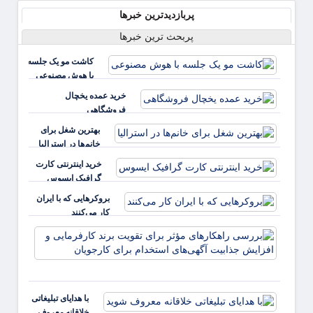
پربازدیدترین خبرها
پربحث ترین خبرها
کاشت مو یک جلسه
با هوش مصنوعی
خرید عمده یخچال
فروشگاهی
بهترین شغل برای
خانم‌ها در استرالیا
خرید اینترنتی کارت
گرافیک ایسوس
بروکرهایی‌ که با ایران
کار می‌کنند
بررس
راهکا
مؤثر ب
تقویت 
کارفر
با هدایای تبلیغاتی
و افز
خلاقانه معروف