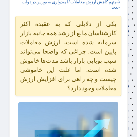
سهام عدالت
۵ متهم کاهش ارزش معاملات / امیدواری به بورس در دولت
مالیات
جدید
یارانه و معیشت مردم
برق، آب و انرژی
یکی از دلایلی که به عقیده اکثر
ارز دیجیتال
اقتصاد اجتماعی
کارشناسان مانع از رشد همه جانبه بازار
گردشگری
سرمایه شده است، ارزش معاملات
پزشکی، سلامت و زیبایی
ایران مدلب
پایین است. چراغی که واضحا می‌تواند
اجتماعی
سبب پویایی بازار باشد مدت‌ها خاموش
بازنشستگان
حقوق و قضایی
شده است. اما علت این خاموشی
دفتر وکیل
چیست و چه راهی برای افزایش ارزش
ورزشی
اقتصاد شهری و روستایی
معاملات وجود دارد؟
شهر و مسکن و عمران
گسترش ساختمان
حمل و نقل
شهرک های صنعتی
صنایع غذایی
کشاورزی و دامداری
اخبار استان ها
استان تهران