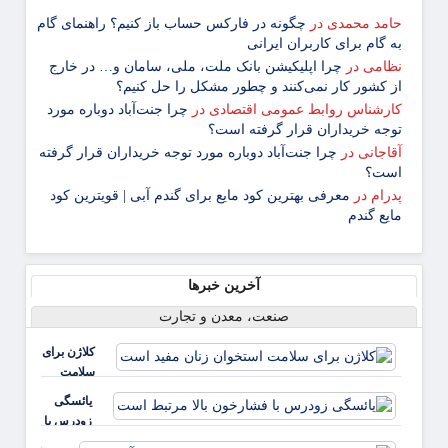
حامد محمدی
در
چگونه در فارکس حساب باز کنیم؟ راهنمای گام
‌به ‌گام برای کاربران ایرانی
نظامی
در
چرا اپلیکیشن بانک ملت، ملی، سامان و… در خارج
از کشور کار نمی‌کنند و چطور مشکل را حل کنیم؟
کارشناس روابط عمومی اقتصادی
در
چرا جنت‌آباد دوباره مورد
توجه خریداران قرار گرفته است؟
آقاجانی
در
چرا جنت‌آباد دوباره مورد توجه خریداران قرار گرفته
است؟
پدرام
در
معرفی بهترین کود مایع برای گندم آبی | قویترین کود
مایع گندم
آخرین خبرها
صنعت، معدن و تجارت
کلاژن برای
سلامت
استخوان
یائسگی
زنان مفید
زودرس با
است
فشارخون