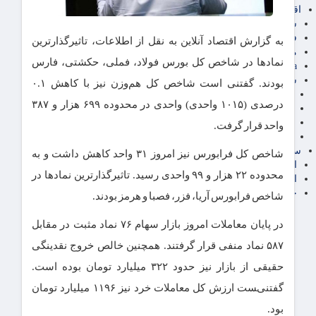
اقتصاد بین الملل
سیاسی
فارکس
به گزارش اقتصاد آنلاین به نقل از اطلاعات، تاثیرگذارترین
مناطق آزاد تجاری
نماد‌ها در شاخص کل بورس فولاد، فملی، حکشتی، فارس
24intermedia
سایر اخبار اقتصادی
بودند. گفتنی است شاخص کل هم‌وزن نیز با کاهش ۰.۱
عمومی و سرگرمی
درصدی (۱۰۱۵ واحدی) واحدی در محدوده ۶۹۹ هزار و ۳۸۷
فناوری
آگهی رسمی و مزایده
واحد قرار گرفت.
آکادمی آموزش اقتصادی
سایر رسانه ها
شاخص کل فرابورس نیز امروز ۳۱ واحد کاهش داشت و به
اقتصاد فارسی
محدوده ۲۲ هزار و ۹۹ واحدی رسید. تاثیرگذارترین نماد‌ها در
اقتصاد آفرین
خرید انواع دیزل ژنراتور
شاخص فرابورس آریا، فزر، فصبا و هرمز بودند.
در پایان معاملات امروز بازار سهام ۷۶ نماد مثبت در مقابل
۵۸۷ نماد منفی قرار گرفتند. همچنین خالص خروج نقدینگی
حقیقی از بازار نیز حدود ۳۲۲ میلیارد تومان بوده است.
گفتنی‌‍ست ارزش کل معاملات خرد نیز ۱۱۹۶ میلیارد تومان
بود.