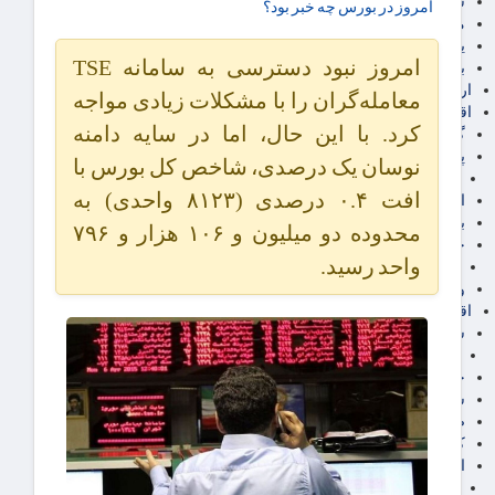
سهام عدالت
امروز در بورس چه خبر بود؟
مالیات
یارانه و معیشت مردم
امروز نبود دسترسی به سامانه TSE
برق، آب و انرژی
ارز دیجیتال
معامله‌گران را با مشکلات زیادی مواجه
اقتصاد اجتماعی
کرد. با این حال، اما در سایه دامنه
گردشگری
پزشکی، سلامت و زیبایی
نوسان یک درصدی، شاخص کل بورس با
ایران مدلب
افت ۰.۴ درصدی (۸۱۲۳ واحدی) به
اجتماعی
بازنشستگان
محدوده دو میلیون و ۱۰۶ هزار و ۷۹۶
حقوق و قضایی
واحد رسید.
دفتر وکیل
ورزشی
اقتصاد شهری و روستایی
شهر و مسکن و عمران
گسترش ساختمان
حمل و نقل
شهرک های صنعتی
صنایع غذایی
کشاورزی و دامداری
اخبار استان ها
استان تهران