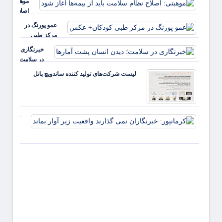
موهبتی:
بالا مرتبط
اصلاح
است
نظام
عمو پورنگ در
سلامت
مرکز طبی
باید از
کودکان+ عکس
خبرنگاری
بیمه‌ها
در سلامت؛
آغاز شود
دیدن
لیست شرکت‌های تولید کننده ساندویچ پانل
انسان
پشت
آمارها
کرمانپور:
خبرنگارا
نمی گذار
واقعیت ز
آوار بماند