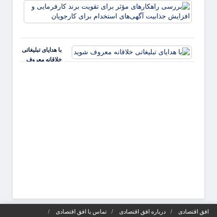
بررس
راهکا
مؤثر ب
تقویت 
کارفر
با هدایای تبلیغاتی
و افز
خلاقانه معروف
جذابی
شوید
آگهی‌ه
افق اقتصادی
درباره افق اقتصادی
تماس با افق اقتصادی