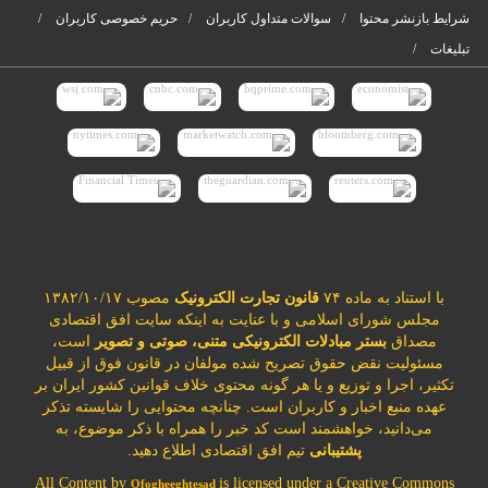
شرایط بازنشر محتوا
سوالات متداول کاربران
حریم خصوصی کاربران
تبلیغات
با استناد به ماده ۷۴
قانون تجارت الکترونیک
مصوب ۱۳۸۲/۱۰/۱۷
مجلس شورای اسلامی و با عنایت به اینکه سایت افق اقتصادی
مصداق
بستر مبادلات الکترونیکی متنی، صوتی و تصویر
است،
مسئولیت نقض حقوق تصریح شده مولفان در قانون فوق از قبیل
تکثیر، اجرا و توزیع و یا هر گونه محتوی خلاف قوانین کشور ایران بر
عهده منبع اخبار و کاربران است. چنانچه محتوایی را شایسته تذکر
می‌دانید، خواهشمند است کد خبر را همراه با ذکر موضوع، به
پشتیبانی
تیم افق اقتصادی اطلاع دهید.
All Content by
is licensed under a Creative Commons
Ofogheeghtesad