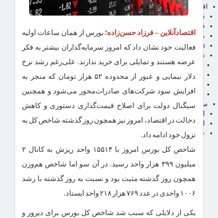
اقتصاد بین الملل
سیاسی
فارکس
اقتصادآنلاین – فرزاد حسن‌زاده؛
بورس از همان ساعات اولیه
مناطق آزاد تجاری
24intermedia
فعالیت خود نشان داد که امروز سرمایه‌گذاران بیشتر به فکر
سایر اخبار اقتصادی
عرضه هستند و تمایلی برای خرید ندارند. علی‌رغم رشد نرخ
عمومی و سرگرمی
فناوری
دلار نیمایی و عبور از محدوده ۵۲ هزار تومان که منجر به
آگهی رسمی و مزایده
افزایش سود شرکت‌های صادرات‌محور می‌شود و همچنین
آکادمی آموزش اقتصادی
سایر رسانه ها
سیگنال دولت برای اصلاح قیمت‌گذاری دستوری و کاهش
اقتصاد فارسی
دخالت‌ در اقتصاد، امروز نیز همچون روز گذشته شاخص کل به
اقتصاد آفرین
خرید انواع دیزل ژنراتور
نزول خود ادامه داد.
شاخص کل بورس امروز با ۱۵۵۱۴ واحد ریزش به کانال ۲
میلیون ۳۹۹ هزار واحد رسید. در آن سو اما شاخص هم‌وزن
همچون روز گذشته مثبت بود و نسبت به روز گذشته با رشد
۱۰۰۶ واحدی در عدد ۷۶۹ هزار ۲۱۸ واحد ایستاد.
یکی از دلایلی که سبب شد شاخص کل بورس برای دیروز و