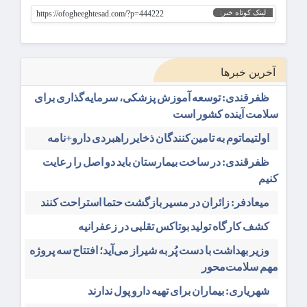
لینک کوتاه خبر:
https://ofogheeghtesad.com/?p=444222
آخرین خبرها
ظفرقندی: توسعه آموزش پزشکی، سرمایه‌گذاری برای
سلامت آینده کشور است
اولتیماتوم به تامین‌کنندگان ذخایر راهبردی دارو+نامه
ظفرقندی: در ساخت بیمارستان باید دو اصل را رعایت
کنیم
میعادفر: زائران در مسیر بازگشت حتما استراحت کنند
کشف کارگاه تولید بوتاکس تقلبی در زعفرانیه
وزیر بهداشت با دست پُر به شیراز می‌آید؛ افتتاح سه پروژه
مهم سلامت‌محور
شهریاری: بیماران برای تهیه دارو پول ندارند