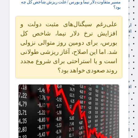
سهام عدالت
مسیر متفاوت دلار نیما و بورس / علت ریزش شاخص کل چه
مالیات
بود؟
یارانه و معیشت مردم
برق، آب و انرژی
علی‌رغم سیگنال‌های مثبت دولت و
ارز دیجیتال
اقتصاد اجتماعی
افزایش نرخ دلار نیما، شاخص کل
گردشگری
بورس، برای دومین روز متوالی نزولی
پزشکی، سلامت و زیبایی
ایران مدلب
شد. اما این اصلاح، آغاز ریزشی طولانی
اجتماعی
است و یا استراحتی برای شروع مجدد
بازنشستگان
حقوق و قضایی
روند صعودی خواهد بود؟
دفتر وکیل
ورزشی
اقتصاد شهری و روستایی
شهر و مسکن و عمران
گسترش ساختمان
حمل و نقل
شهرک های صنعتی
صنایع غذایی
کشاورزی و دامداری
اخبار استان ها
استان تهران