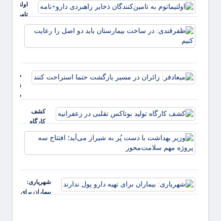
اولتیماتوم به
آینده
تامین‌کنندگا
ذخایر راهبر
ظفرقن
دارو+نامه
در سا
بیمار
باید د
را رعا
میعادفر:
کنیم
زائران در
مسیر
بازگشت
کشف
حتما
کارگاه
استراحت
تولید
کنند
وزیر
بوتاکس
بهداش
تقلبی در
با دس
زعفرانیه
پُر به
شیراز
شهریاری:
می‌آید؛
بیماران برای
افتتاح
تهیه دارو پول
سه
ندارند
پروژه