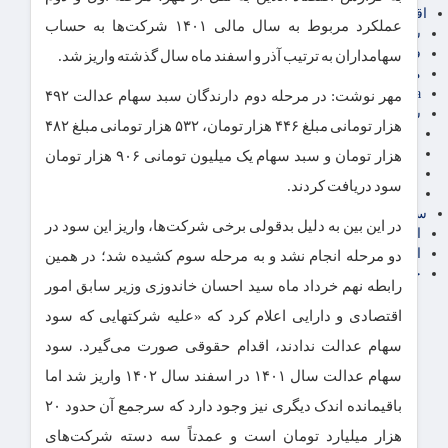
اقتصاد بین الملل
عملکرد مربوط به سال مالی ۱۴۰۱ شرکت‌ها به حساب
سیاسی
فارکس
سهامداران به ترتیب آذر و اسفند ماه سال گذشته واریز شد.
مناطق آزاد تجاری
24intermedia
مهر نوشت: در مرحله دوم دارندگان سبد سهام عدالت ۴۹۲
سایر اخبار اقتصادی
هزار تومانی مبلغ ۴۴۶ هزار تومان، ۵۳۲ هزار تومانی مبلغ ۴۸۲
عمومی و سرگرمی
فناوری
هزار تومان و سبد سهام یک میلیون تومانی ۹۰۶ هزار تومان
آگهی رسمی و مزایده
سود دریافت کردند.
آکادمی آموزش اقتصادی
سایر رسانه ها
در این بین به دلیل بدقولی برخی شرکت‌ها، واریز این سود در
اقتصاد فارسی
اقتصاد آفرین
دو مرحله انجام نشد و به مرحله سوم کشیده شد؛ در همین
خرید انواع دیزل ژنراتور
رابطه نهم خرداد ماه سید احسان خاندوزی وزیر سابق امور
اقتصادی و دارایی اعلام کرد که «علیه شرکتهایی که سود
سهام عدالت ندادند، اقدام حقوقی صورت می‌گیرد. سود
سهام عدالت سال ۱۴۰۱ در اسفند سال ۱۴۰۲ واریز شد اما
باقیمانده اندک دیگری نیز وجود دارد که سرجمع آن حدود ۲۰
هزار میلیارد تومان است و عمدتاً سه دسته شرکت‌های