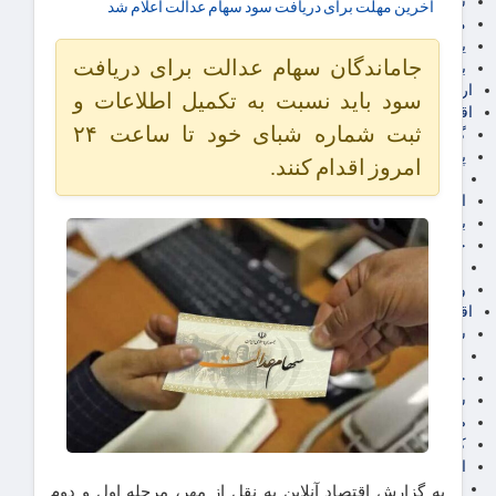
سهام عدالت
آخرین مهلت برای دریافت سود سهام عدالت اعلام شد
مالیات
یارانه و معیشت مردم
جاماندگان سهام عدالت برای دریافت
برق، آب و انرژی
ارز دیجیتال
سود باید نسبت به تکمیل اطلاعات و
اقتصاد اجتماعی
ثبت شماره شبای خود تا ساعت ۲۴
گردشگری
پزشکی، سلامت و زیبایی
امروز اقدام کنند.
ایران مدلب
اجتماعی
بازنشستگان
حقوق و قضایی
دفتر وکیل
ورزشی
اقتصاد شهری و روستایی
شهر و مسکن و عمران
گسترش ساختمان
حمل و نقل
شهرک های صنعتی
صنایع غذایی
کشاورزی و دامداری
اخبار استان ها
استان تهران
به گزارش اقتصاد آنلاین به نقل از مهر، مرحله اول و دوم