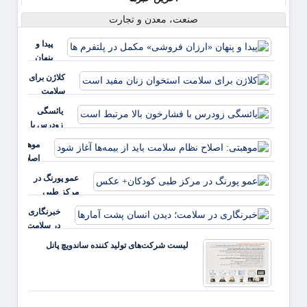
صنعت، معدن و تجارت
پیدا و
پنهان
«ارزان
کلاژن برای
فروشی»
سلامت
مکمل در
استخوان
یائسگی
پلتفرم ها
زنان مفید
زودرس با
است
فشارخون
موهبتی:
بالا مرتبط
اصلاح
است
نظام
عمو پورنگ در
سلامت
مرکز طبی
باید از
کودکان+ عکس
خبرنگاری
بیمه‌ها
در سلامت؛
آغاز شود
دیدن
لیست شرکت‌های تولید کننده ساندویچ پانل
انسان
پشت
آمارها