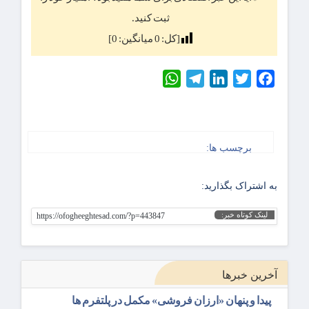
ثبت کنید.
[کل:
0
میانگین:
0
]
WhatsApp
Telegram
LinkedIn
Twitter
Facebook
برچسب ها:
به اشتراک بگذارید:
لینک کوتاه خبر:
https://ofogheeghtesad.com/?p=443847
آخرین خبرها
پیدا و پنهان «ارزان فروشی» مکمل در پلتفرم ها