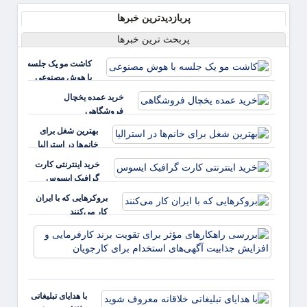
پربازدیدترین خبرها
پربحث ترین خبرها
کاشت مو یک جلسه
با هوش مصنوعی
خرید عمده یخچال
فروشگاهی
بهترین شغل برای
خانم‌ها در استرالیا
خرید اینترنتی کارت
گرافیک ایسوس
بروکرهایی‌ که با ایران
کار می‌کنند
بررس
راهکا
مؤثر ب
تقویت 
کارفر
با هدایای تبلیغاتی
و افز