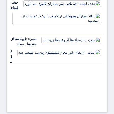
حذف
آوار بماند
لبنیات
چه بلایی
انتقاد
سر
بیمارا
بیماران
هموفیل
کلیوی
کمبود 
می آورد
درخو
منفرد: داروخانه‌ها از
از رسان
وعده‌ها بریده‌اند
اسامی
ژل‌های غی
مجاز
شستشوی
پوست
منتشر شد