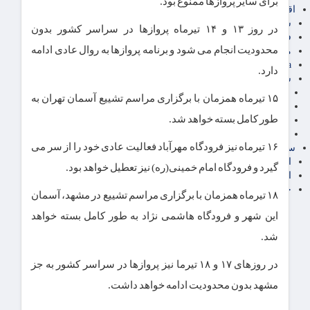
برای سایر پروازها ممنوع بود.
اقتصاد بین الملل
سیاسی
در روز ۱۳ و ۱۴ تیرماه پروازها در سراسر کشور بدون
فارکس
محدودیت انجام می شود و برنامه پروازها به روال عادی ادامه
مناطق آزاد تجاری
24intermedia
دارد.
سایر اخبار اقتصادی
عمومی و سرگرمی
۱۵ تیرماه همزمان با برگزاری مراسم تشییع آسمان تهران به
فناوری
طور کامل بسته خواهد شد.
آگهی رسمی و مزایده
آکادمی آموزش اقتصادی
۱۶ تیرماه نیز فرودگاه مهرآباد فعالیت عادی خود را از سر می
سایر رسانه ها
اقتصاد فارسی
گیرد و فرودگاه امام خمینی(ره) نیز تعطیل خواهد بود.
اقتصاد آفرین
خرید انواع دیزل ژنراتور
۱۸ تیرماه همزمان با برگزاری مراسم تشییع در مشهد، آسمان
این شهر و فرودگاه هاشمی نژاد به طور کامل بسته خواهد
شد.
در روزهای ۱۷ و ۱۸ تیرما نیز پروازها در سراسر کشور به جز
مشهد بدون محدودیت ادامه خواهد داشت.