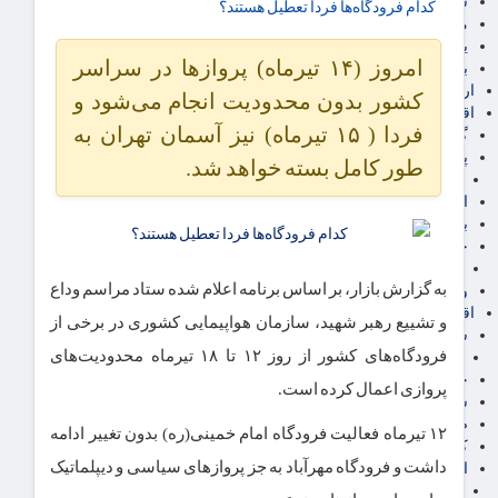
سهام عدالت
کدام فرودگاه‌ها فردا تعطیل هستند؟
مالیات
یارانه و معیشت مردم
امروز (۱۴ تیرماه) پروازها در سراسر
برق، آب و انرژی
ارز دیجیتال
کشور بدون محدودیت انجام می‌شود و
اقتصاد اجتماعی
فردا ( ۱۵ تیرماه) نیز آسمان تهران به
گردشگری
پزشکی، سلامت و زیبایی
طور کامل بسته خواهد شد.
ایران مدلب
اجتماعی
بازنشستگان
حقوق و قضایی
دفتر وکیل
به گزارش بازار، بر اساس برنامه ‌اعلام شده ستاد مراسم وداع
ورزشی
اقتصاد شهری و روستایی
و تشییع رهبر شهید، سازمان هواپیمایی کشوری در برخی از
شهر و مسکن و عمران
فرودگاه‌های کشور از روز ۱۲ تا ۱۸ تیرماه محدودیت‌های
گسترش ساختمان
حمل و نقل
پروازی اعمال کرده است.
شهرک های صنعتی
صنایع غذایی
۱۲ تیرماه فعالیت فرودگاه امام خمینی(ره) بدون تغییر ادامه
کشاورزی و دامداری
داشت و فرودگاه مهرآباد به جز پروازهای سیاسی و دیپلماتیک
اخبار استان ها
استان تهران