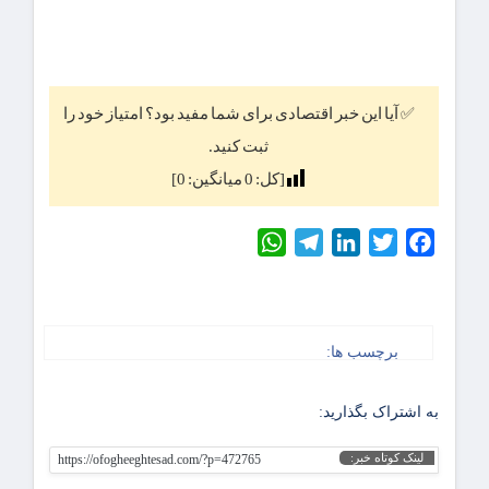
✅ آیا این خبر اقتصادی برای شما مفید بود؟ امتیاز خود را
ثبت کنید.
[کل:
0
میانگین:
0
]
WhatsApp
Telegram
LinkedIn
Twitter
Facebook
برچسب ها:
به اشتراک بگذارید:
لینک کوتاه خبر:
https://ofogheeghtesad.com/?p=472765