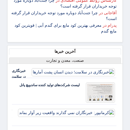
کارشناس روابط عمومی اقتصادی
در
چرا جنت‌آباد دوباره مورد
توجه خریداران قرار گرفته است؟
آقاجانی
در
چرا جنت‌آباد دوباره مورد توجه خریداران قرار گرفته
است؟
پدرام
در
معرفی بهترین کود مایع برای گندم آبی | قویترین کود
مایع گندم
آخرین خبرها
صنعت، معدن و تجارت
خبرنگاری
در سلامت؛
دیدن
لیست شرکت‌های تولید کننده ساندویچ پانل
انسان
پشت
آمارها
کرمانپور:
خبرنگارا
نمی گذار
واقعیت ز