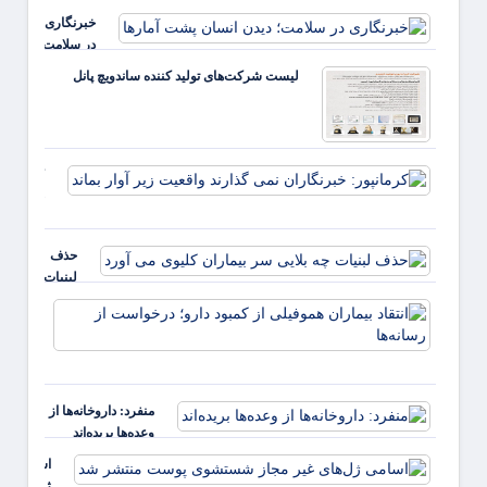
خبرنگاری
در سلامت؛
دیدن
لیست شرکت‌های تولید کننده ساندویچ پانل
انسان
پشت
آمارها
کرمانپور:
خبرنگارا
نمی گذار
واقعیت ز
حذف
آوار بماند
لبنیات
چه بلایی
انتقاد
سر
بیمارا
بیماران
هموفیل
کلیوی
کمبود 
می آورد
درخو
منفرد: داروخانه‌ها از
از رسان
وعده‌ها بریده‌اند
اسامی
ژل‌های غی