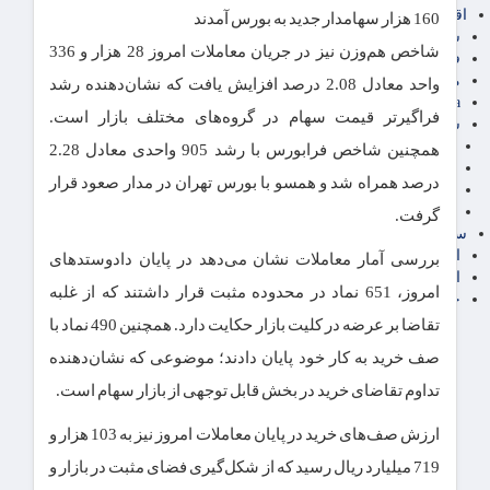
اقتصاد بین الملل
160 هزار سهامدار جدید به بورس آمدند
سیاسی
شاخص هم‌وزن نیز در جریان معاملات امروز 28 هزار و 336
فارکس
مناطق آزاد تجاری
واحد معادل 2.08 درصد افزایش یافت که نشان‌دهنده رشد
24intermedia
فراگیرتر قیمت سهام در گروه‌های مختلف بازار است.
سایر اخبار اقتصادی
عمومی و سرگرمی
همچنین شاخص فرابورس با رشد 905 واحدی معادل 2.28
فناوری
درصد همراه شد و همسو با بورس تهران در مدار صعود قرار
آگهی رسمی و مزایده
آکادمی آموزش اقتصادی
گرفت.
سایر رسانه ها
اقتصاد فارسی
بررسی آمار معاملات نشان می‌دهد در پایان دادوستدهای
اقتصاد آفرین
امروز، 651 نماد در محدوده مثبت قرار داشتند که از غلبه
خرید انواع دیزل ژنراتور
تقاضا بر عرضه در کلیت بازار حکایت دارد. همچنین 490 نماد با
صف خرید به کار خود پایان دادند؛ موضوعی که نشان‌دهنده
تداوم تقاضای خرید در بخش قابل توجهی از بازار سهام است.
ارزش صف‌های خرید در پایان معاملات امروز نیز به 103 هزار و
719 میلیارد ریال رسید که از شکل‌گیری فضای مثبت در بازار و