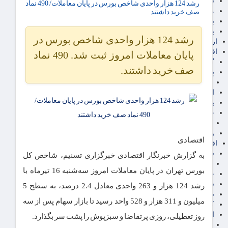
سهام عدالت
رشد 124 هزار واحدی شاخص بورس در پایان معاملات/ 490 نماد
مالیات
صف خرید داشتند
یارانه و معیشت مردم
برق، آب و انرژی
رشد 124 هزار واحدی شاخص بورس در
ارز دیجیتال
اقتصاد اجتماعی
پایان معاملات امروز ثبت شد. 490 نماد
گردشگری
صف خرید داشتند.
پزشکی، سلامت و زیبایی
ایران مدلب
اجتماعی
بازنشستگان
حقوق و قضایی
دفتر وکیل
ورزشی
اقتصادی
اقتصاد شهری و روستایی
شهر و مسکن و عمران
به گزارش خبرنگار اقتصادی خبرگزاری تسنیم، شاخص کل
گسترش ساختمان
بورس تهران در پایان معاملات امروز سه‌شنبه 16 تیرماه با
حمل و نقل
شهرک های صنعتی
رشد 124 هزار و 263 واحدی معادل 2.4 درصد، به سطح 5
صنایع غذایی
میلیون و 311 هزار و 528 واحد رسید تا بازار سهام پس از سه
کشاورزی و دامداری
اخبار استان ها
روز تعطیلی، روزی پرتقاضا و سبزپوش را پشت سر بگذارد.
استان تهران