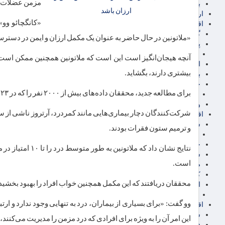
مزمن عضلات و 
برق، آب و انرژی
ارز دیجیتال
«کانگچائو وو»
اقتصاد اجتماعی
گردشگری
«ملاتونین در حال حاضر به عنوان یک مکمل ارزان و ایمن در دست
پزشکی، سلامت و زیبایی
ایران مدلب
آنچه هیجان‌انگیز است این است که ملاتونین همچنین ممکن است
اجتماعی
بیشتری دارند، بگشاید.
بازنشستگان
حقوق و قضایی
برای مطالعه جدید، محققان داده‌های بیش از ۲۰۰۰ نفر را که در ۲۳ کارآزمایی بالینی در سراسر جهان شرکت کرده بودند، تجزیه و تحلیل کردند.
دفتر وکیل
ورزشی
شرکت‌کنندگان دچار بیماری‌هایی مانند کمردرد، آرتروز ناشی از سا
اقتصاد شهری و روستایی
شهر و مسکن و عمران
و ترمیم ستون فقرات بودند.
گسترش ساختمان
حمل و نقل
شهرک های صنعتی
است.
صنایع غذایی
کشاورزی و دامداری
محققان دریافتند که این مکمل همچنین خواب افراد را بهبود بخشی
اخبار استان ها
استان تهران
وو گفت: «برای بسیاری از بیماران، درد به تنهایی وجود ندارد و ار
اقتصاد بین الملل
سیاسی
این امر آن را به ویژه برای افرادی که درد مزمن را مدیریت می‌کنند،
فارکس