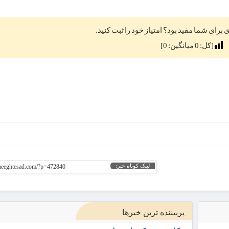
ی برای شما مفید بود؟ امتیاز خود را ثبت کنید.
[کل:
0
میانگین:
0
]
لینک کوتاه خبر:
gheeghtesad.com/?p=472840
پربیننده ترین خبرها