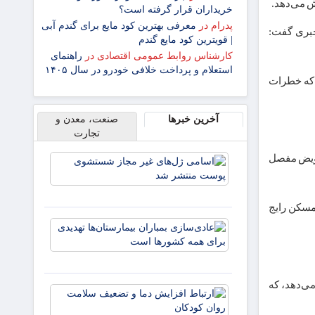
ش می‌دهد.
خریداران قرار گرفته است؟
پدرام
در
معرفی بهترین کود مایع برای گندم آبی
خبری گفت:
| قویترین کود مایع گندم
کارشناس روابط عمومی اقتصادی
در
راهنمای
استعلام و پرداخت خلافی خودرو در سال ۱۴۰۵
 که خطرات
آخرین خبرها
صنعت، معدن و
تجارت
تعویض مفصل
اسامی
ژل‌های غیر
مجاز
شستشوی
ابه داروهای مسکن رایج
پوست
عادی‌سازی
منتشر شد
بمباران
بیمارستان‌
تهدیدی برا
همه کشوره
می‌دهد، که
ارتباط
است
افزایش