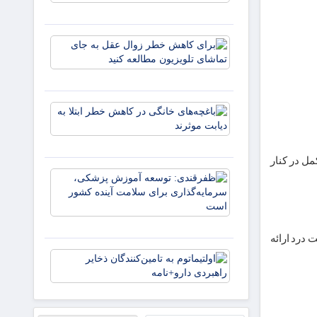
دما و
تضعیف
سلامت
برای
روان
کاهش
کودکان
خطر
زوال
عقل به
باغچه‌های
جای
خانگی در
تماشای
کاهش
تلویزیون
خطر ابتلا
مطالعه
ل در کنار
به دیابت
کنید
ظفرقندی:
موثرند
توسعه آم
پزشکی،
سرمایه‌گذا
برای سلام
 درد ارائه
آینده کش
اولتیماتوم 
تامین‌کنند
ذخایر راهب
دارو+نامه