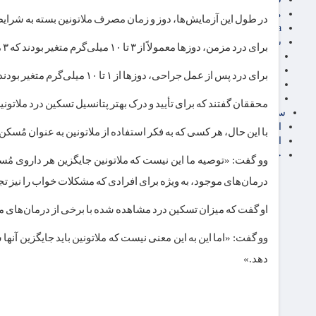
مناطق آزاد تجاری
در طول این آزمایش‌ها، دوز و زمان مصرف ملاتونین بسته به شرایط
24intermedia
سایر اخبار اقتصادی
برای درد مزمن، دوزها معمولاً از ۳ تا ۱۰ میلی‌گرم متغیر بودند که ۳ میلی‌گرم در روز رایج‌ترین آنها بود.
عمومی و سرگرمی
فناوری
برای درد پس از عمل جراحی، دوزها از ۱ تا ۱۰ میلی‌گرم متغیر بودند که ۵ تا ۶ میلی‌گرم رایج‌ترین آنها بود.
آگهی رسمی و مزایده
آکادمی آموزش اقتصادی
محققان گفتند که برای تأیید و درک بهتر پتانسیل تسکین درد ملاتو
سایر رسانه ها
اقتصاد فارسی
با این حال، هر کسی که به فکر استفاده از ملاتونین به عنوان مُسک
اقتصاد آفرین
خرید انواع دیزل ژنراتور
وو گفت: «توصیه ما این نیست که ملاتونین جایگزین هر داروی مُ
درمان‌های موجود، به ویژه برای افرادی که مشکلات خواب را نیز تج
او گفت که میزان تسکین درد مشاهده شده با برخی از درمان‌های
وو گفت: «اما این به این معنی نیست که ملاتونین باید جایگزین آنها
دهد.»