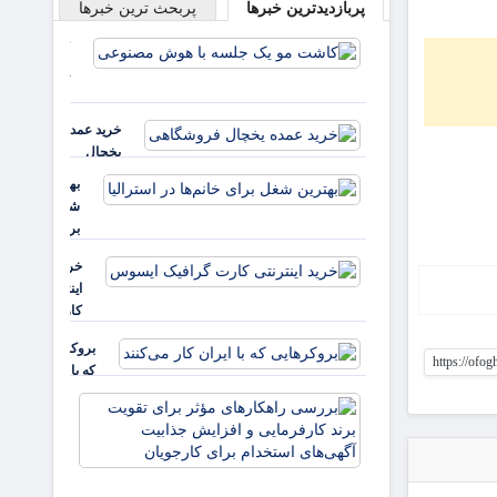
پربازدیدترین خبرها
پربحث ترین خبرها
کاشت مو
یک جلسه
با هوش
مصنوعی
خرید عمده
یخچال
فروشگاهی
بهترین
شغل
برای
خانم‌ها
خرید
در
اینترنتی
استرالیا
کارت
گرافیک
بروکرهایی‌
ایسوس
https://ofo
که با ایران
کار می‌کنند
بررسی
راهکارهای
مؤثر برای
تقویت برند
کارفرمایی