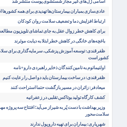
اسامی ژل‌های غیر مجاز شستشوی پوست منتشر شد
عادی‌سازی بمباران بیمارستان‌ها تهدیدی برای همه کشورها 
ارتباط افزایش دما و تضعیف سلامت روان کودکان
برای کاهش خطر زوال عقل به جای تماشای تلویزیون مطالعه 
باغچه‌های خانگی در کاهش خطر ابتلا به دیابت موثرند
ظفرقندی: توسعه آموزش پزشکی، سرمایه‌گذاری برای سلام
کشور است
اولتیماتوم به تامین‌کنندگان ذخایر راهبردی دارو+نامه
ظفرقندی: در ساخت بیمارستان باید دو اصل را رعایت کنیم
میعادفر: زائران در مسیر بازگشت حتما استراحت کنند
کشف کارگاه تولید بوتاکس تقلبی در زعفرانیه
وزیر بهداشت با دست پُر به شیراز می‌آید؛ افتتاح سه پروژه مه
سلامت‌محور
شهریاری: بیماران برای تهیه دارو پول ندارند