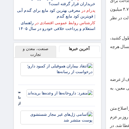
 ۱۴۰۱ و ۱۴۰۲ اولویت سهام عدالت برای
خریداران قرار گرفته است؟
جاماندگان دهک‌های ۱تا ۳ تحت پوشش نهادهای حمایتی کمیته امداد وبهزیستی هستند که ۴.۷ میلیون
پدرام
در
معرفی بهترین کود مایع برای گندم آبی
| قویترین کود مایع گندم
الت در نظر
کارشناس روابط عمومی اقتصادی
در
راهنمای
استعلام و پرداخت خلافی خودرو در سال ۱۴۰۵
م برخی شرکت‌های دولت در وثیقه بانک‌ها بود، لذا این کار تا پایان سال ۱۴۰۲ طول کشید،
 امسال هرچه
آخرین خبرها
صنعت، معدن و
تجارت
انتقاد
بیماران
هموفیلی از
دف از عرضه
کمبود دارو
 معین، به
درخواست
منفرد:
از رسانه‌ها
داروخانه‌ها
از وعده‌ها
سترش سهم بخش تعاون براساس توزیع سهام عدالت» در تاریخ ۹ بهمن ۸۴ و پس از اصلاح متن
بریده‌اند
اسامی
 روز بر عزم
ژل‌های غیر
مجاز
از مشمولان طرح اعطا شد. در