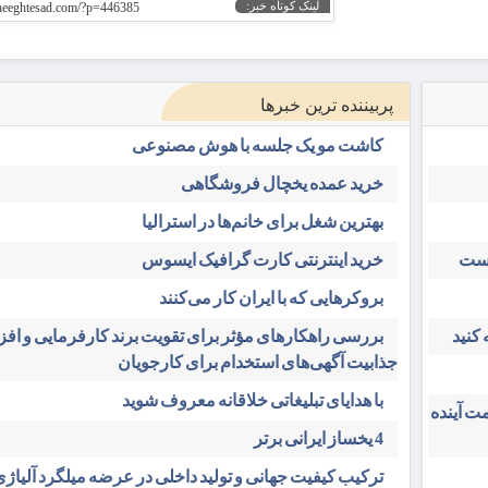
لینک کوتاه خبر:
gheeghtesad.com/?p=446385
پربیننده ترین خبرها
کاشت مو یک جلسه با هوش مصنوعی
خرید عمده یخچال فروشگاهی
بهترین شغل برای خانم‌ها در استرالیا
است
خرید اینترنتی کارت گرافیک ایسوس
بروکرهایی‌ که با ایران کار می‌کنند
کنید
بررسی راهکارهای مؤثر برای تقویت برند کارفرمایی و اف
جذابیت آگهی‌های استخدام برای کارجویان
با هدایای تبلیغاتی خلاقانه معروف شوید
ت آینده
4 یخساز ایرانی برتر
ترکیب کیفیت جهانی و تولید داخلی در عرضه میلگرد آلیاژی 