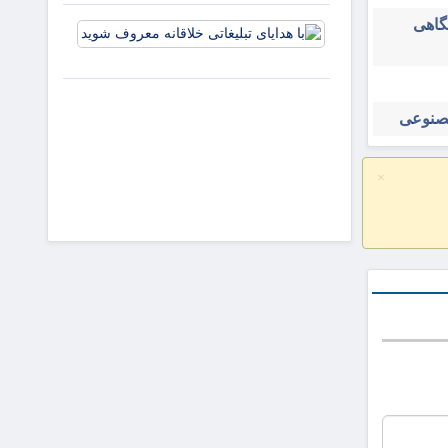
و افزایش
شگاهی
با هدایای
جذابیت
تبلیغاتی
آگهی‌ها
خلاقانه
معروف
شوید
مصنوعی
×