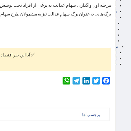
مرحله اول واگذاری سهام عدالت به برخی از افراد تحت پوشش ک
مناطق آزاد تجاری
24intermedia
برگه‌هایی به عنوان برگه سهام عدالت نیز به مشمولان طرح سهام 
سایر اخبار اقتصادی
عمومی و سرگرمی
فناوری
آگهی رسمی و مزایده
آکادمی آموزش اقتصادی
سایر رسانه ها
اقتصاد فارسی
✅ آیا این خبر اقتصاد
اقتصاد آفرین
خرید انواع دیزل ژنراتور
WhatsApp
Telegram
LinkedIn
Twitter
Facebook
برچسب ها: