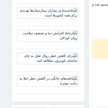
شستشوی
قسیم شد و
پوست
عادی‌سازی
منتشر شد
بمباران
بیمارستان‌
تهدیدی برا
همه کشوره
ارتباط
است
افزایش
دما و
تضعیف
سلامت
برای
روان
کاهش
کودکان
خطر
زوال
عقل به
باغچه‌های
جای
خانگی در
تماشای
کاهش
تلویزیون
خطر ابتلا
مطالعه
به دیابت
کنید
موثرند