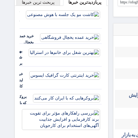
https://ofo
پربازدیدترین خبرها
پربحث ترین خبرها
کاشت مو
یک جلسه
با هوش
مصنوعی
خرید عمده
یخچال
فروشگاهی
بهترین
شغل
برای
خانم‌ها
خرید
در
اینترنتی
استرالیا
کارت
گرافیک
زایش
بروکرهایی‌
ایسوس
که با ایران
کار می‌کنند
بررسی
راهکارهای
مؤثر برای
تقویت برند
به بازار
کارفرمایی