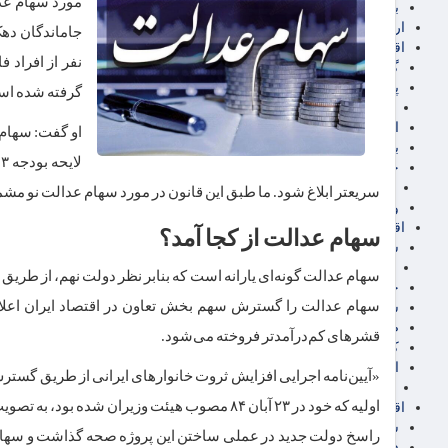
برق، آب و انرژی
ارز دیجیتال
اقتصاد اجتماعی
نفر از افراد 
گردشگری
پزشکی، سلامت و زیبایی
گرفته شده اس
ایران مدلب
اجتماعی
بازنشستگان
حقوق و قضایی
دفتر وکیل
سریعتر ابلاغ شود. ما طبق این قانون در مورد سهام عدالت نو مشمو
ورزشی
اقتصاد شهری و روستایی
سهام عدالت از کجا آمد؟
شهر و مسکن و عمران
گسترش ساختمان
سهام عدالت گونه‌ای یارانه است که بنابر نظر دولت نهم، از طر
حمل و نقل
سهام عدالت را گسترش سهم بخش تعاون در اقتصاد ایران اعلا
شهرک های صنعتی
صنایع غذایی
قشرهای کم‌درآمدتر فروخته می‌شود.
کشاورزی و دامداری
اخبار استان ها
استان تهران
اولیه که خود در ۲۳ آبان ۸۴ مصوب هیئت وزیرا
اقتصاد بین الملل
سیاسی
فارکس