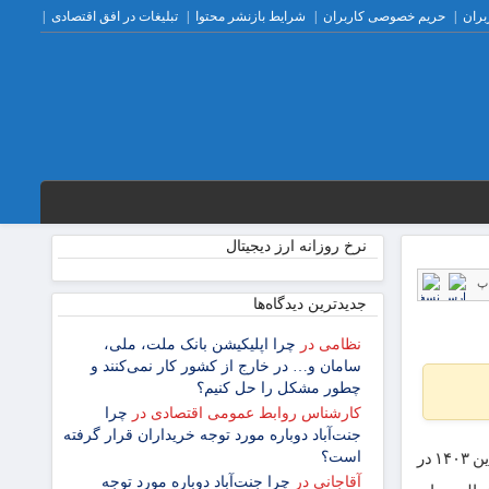
بران
حریم خصوصی کاربران
شرایط بازنشر محتوا
تبلیغات در افق اقتصادی
نرخ روزانه ارز دیجیتال
پ
جدیدترین دیدگاه‌‌ها
نظامی
در
چرا اپلیکیشن بانک ملت، ملی،
سامان و… در خارج از کشور کار نمی‌کنند و
چطور مشکل را حل کنیم؟
کارشناس روابط عمومی اقتصادی
در
چرا
جنت‌آباد دوباره مورد توجه خریداران قرار گرفته
است؟
به گزارش اقتصاد آنلاین، وزیر امور اقتصادی و دارایی در برنامه صف اول جمعه شب ۳ فروردین ۱۴۰۳ در
آقاجانی
در
چرا جنت‌آباد دوباره مورد توجه