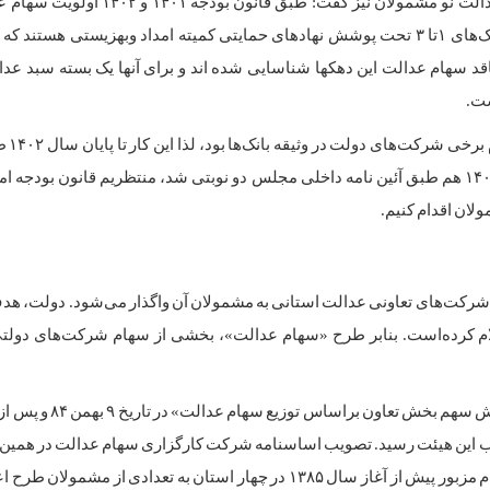
مورد سهام عدالت نو مشمولان نیز گفت: طبق قانون بودجه
فاقد سهام عدالت این دهکها شناسایی شده اند و برای آنها یک بسته سبد عد
ت.
او گفت: سها
لایحه بودجه ۱۴۰۳ هم طبق آئین نامه داخلی مجلس دو نوبتی شد، منتظریم قانون بودجه
لان اقدام کنیم.
یق شرکت‌های تعاونی عدالت استانی به مشمولان آن واگذار می‌شود. دولت، ه
م کرده‌است. بنابر طرح «سهام عدالت»، بخشی از سهام شرکت‌های دولتی
«آیین‌نامه اجرایی افزایش ثروت خانوارهای ایرانی از طریق گ
ن شده بود، به تصویب این هیئت رسید. تصویب اساسنامه شرکت کارگزاری سهام عدالت در همین
راسخ دولت جدید در عملی ساختن این پروژه صحه گذاشت و سهام مزبور پیش از آغاز سال ۱۳۸۵ در چهار استان به تعدادی 