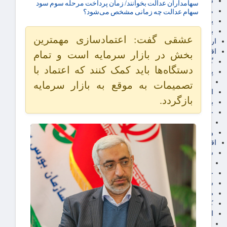
سهام عدالت
سهامداران عدالت بخوانند/ زمان پرداخت مرحله سوم سود
مالیات
سهام عدالت چه زمانی مشخص می‌شود؟
یارانه و معیشت مردم
برق، آب و انرژی
عشقی گفت: اعتمادسازی مهمترین
ارز دیجیتال
اقتصاد اجتماعی
بخش در بازار سرمایه است و تمام
گردشگری
دستگاه‌ها باید کمک کنند که اعتماد با
پزشکی، سلامت و زیبایی
ایران مدلب
تصمیمات به موقع به بازار سرمایه
اجتماعی
بازگردد.
بازنشستگان
حقوق و قضایی
دفتر وکیل
ورزشی
اقتصاد شهری و روستایی
شهر و مسکن و عمران
گسترش ساختمان
حمل و نقل
شهرک های صنعتی
صنایع غذایی
کشاورزی و دامداری
اخبار استان ها
استان تهران