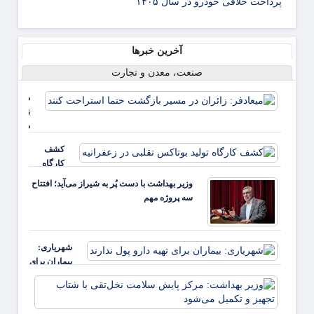
پرداخت خلافی خودرو در سال ۱۴۰۵
آخرین خبرها
صنعت، معدن و تجارت
میعادفر:
زائران در
مسیر
بازگشت
کشف
حتما
کارگاه
استراحت
تولید
کنند
وزیر بهداشت با دست پُر به شیراز می‌آید؛ افتتاح
بوتاکس
سه پروژه مهم
تقلبی در
زعفرانیه
شهریاری:
بیماران برای
تهیه دارو پول
وزیر
ندارند
بهداش
مرکز