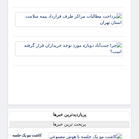
پایش
سلام
پرداخ
نخل‌تق
مطالب
شتاب
مراکز
تجهیز 
طرف
تکمیل
قراردا
چرا
بیمه
جنت‌آب
سلام
دوباره
استان
مورد ت
تهران
خریدار
قرار
گرفته
است؟
پربازدیدترین خبرها
پربحث ترین خبرها
کاشت مو یک جلسه