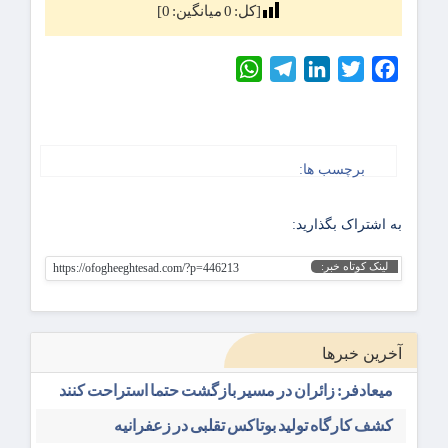
[کل:
0
میانگین:
0
]
WhatsApp
Telegram
LinkedIn
Twitter
Facebook
برچسب ها:
به اشتراک بگذارید:
لینک کوتاه خبر:
https://ofogheeghtesad.com/?p=446213
آخرین خبرها
میعادفر: زائران در مسیر بازگشت حتما استراحت کنند
کشف کارگاه تولید بوتاکس تقلبی در زعفرانیه