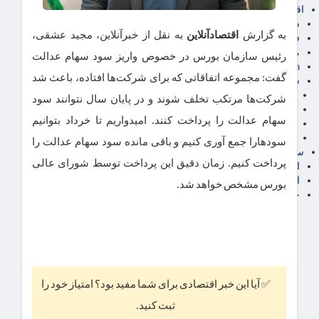
اقتصاد بین الملل
سیاسی
به گزارش
اقتصادآنلاین
به نقل از خبرآنلاین، مجید عشقی،
فارکس
مناطق آزاد تجاری
رئیس سازمان بورس در خصوص واریز سود سهام عدالت
24intermedia
گفت: مجموعه اتفاقاتی که برای شرکت‌ها افتاده، باعث شد
سایر اخبار اقتصادی
عمومی و سرگرمی
شرکت‌ها مرتکب تخلف شوند و در پایان سال نتوانند سود
فناوری
سهام عدالت را پرداخت کنند. امیدواریم تا خرداد بتوانیم
آگهی رسمی و مزایده
آکادمی آموزش اقتصادی
سودهارا جمع آوری کنیم و باقی مانده سود سهام عدالت را
سایر رسانه ها
پرداخت کنیم. زمان دقیق این پرداخت توسط شورای عالی
اقتصاد فارسی
اقتصاد آفرین
بورس مشخص خواهد شد.
خرید انواع دیزل ژنراتور
✅ آیا این خبر اقتصادی برای شما مفید بود؟ امتیاز خود را
ثبت کنید.