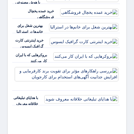
با هوش مصنوعی
خرید عمده یخچال
فروشگاهی
بهترین شغل برای
خانم‌ها در استرالیا
خرید اینترنتی کارت
گرافیک ایسوس
بروکرهایی‌ که با ایران
کار می‌کنند
بررس
راهکا
مؤثر ب
تقویت 
کارفر
با هدایای تبلیغاتی
و افز
خلاقانه معروف
جذابی
شوید
آگهی‌ه