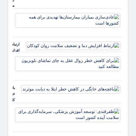
مجاز
شستشوی
عادی‌
پوست
بمبارا
منتشر شد
بیمارس
تهدیدی
همه ک
ارتباط
است
افزایش
دما و
برای
تضعیف
کاهش
سلامت
خطر
روان
زوال
کودکان
عقل ب
باغچه‌های
جای
خانگی در
تماشا
کاهش
تلویزی
خطر ابتلا
مطالع
ظفرقن
به دیابت
کنید
توسعه
موثرند
پزشکی
سرمایه
برای 