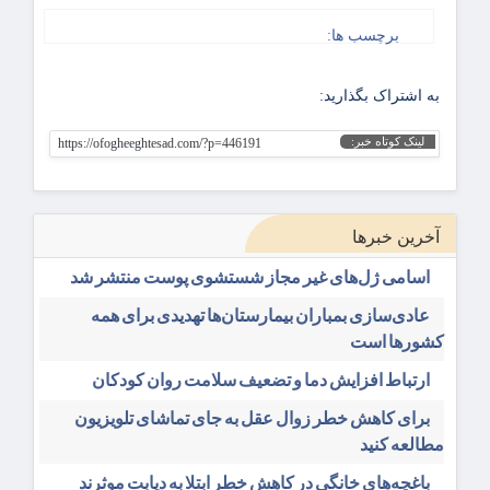
برچسب ها:
به اشتراک بگذارید:
لینک کوتاه خبر:
https://ofogheeghtesad.com/?p=446191
آخرین خبرها
اسامی ژل‌های غیر مجاز شستشوی پوست منتشر شد
عادی‌سازی بمباران بیمارستان‌ها تهدیدی برای همه
کشورها است
ارتباط افزایش دما و تضعیف سلامت روان کودکان
برای کاهش خطر زوال عقل به جای تماشای تلویزیون
مطالعه کنید
باغچه‌های خانگی در کاهش خطر ابتلا به دیابت موثرند