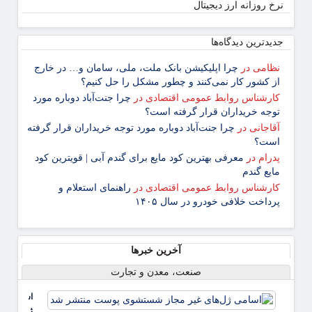
نرخ روزانه ارز دیجیتال
جدیدترین دیدگاه‌‌ها
نظامی
در
چرا اپلیکیشن بانک ملت، ملی، سامان و… در خارج
از کشور کار نمی‌کنند و چطور مشکل را حل کنیم؟
کارشناس روابط عمومی اقتصادی
در
چرا جنت‌آباد دوباره مورد
توجه خریداران قرار گرفته است؟
آقاجانی
در
چرا جنت‌آباد دوباره مورد توجه خریداران قرار گرفته
است؟
پدرام
در
معرفی بهترین کود مایع برای گندم آبی | قویترین کود
مایع گندم
کارشناس روابط عمومی اقتصادی
در
راهنمای استعلام و
پرداخت خلافی خودرو در سال ۱۴۰۵
آخرین خبرها
صنعت، معدن و تجارت
اسامی
ژل‌های غی