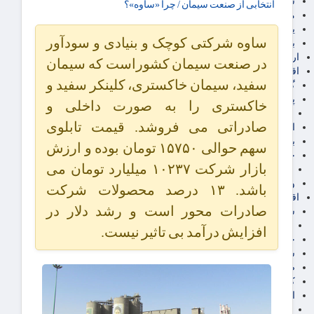
سهام عدالت
انتخابی از صنعت سیمان / چرا «ساوه»؟
مالیات
یارانه و معیشت مردم
ساوه شرکتی کوچک و بنیادی و سودآور
برق، آب و انرژی
ارز دیجیتال
در صنعت سیمان کشوراست که سیمان
اقتصاد اجتماعی
سفید، سیمان خاکستری، کلینکر سفید و
گردشگری
پزشکی، سلامت و زیبایی
خاکستری را به صورت داخلی و
ایران مدلب
صادراتی می فروشد. قیمت تابلوی
اجتماعی
بازنشستگان
سهم حوالی ۱۵۷۵۰ تومان بوده و ارزش
حقوق و قضایی
بازار شرکت ۱۰۲۳۷ میلیارد تومان می
دفتر وکیل
ورزشی
باشد. ۱۳ درصد محصولات شرکت
اقتصاد شهری و روستایی
صادرات محور است و رشد دلار در
شهر و مسکن و عمران
گسترش ساختمان
افزایش درآمد بی تاثیر نیست.
حمل و نقل
شهرک های صنعتی
صنایع غذایی
کشاورزی و دامداری
اخبار استان ها
استان تهران