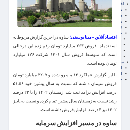
اقتصاد بین الملل
سیاسی
فارکس
مناطق آزاد تجاری
24intermedia
سایر اخبار اقتصادی
اقتصاد آنلاین – مینا یوسفی؛
ساوه در اخرین گزارش مربوط به
عمومی و سرگرمی
فناوری
اسفندماه، فروش ۲۶۳ میلیارد تومان رقم زده این درحالی
آگهی رسمی و مزایده
است که متوسط فروش سال ۱۴۰۱ شرکت ۱۷۶ میلیارد
آکادمی آموزش اقتصادی
سایر رسانه ها
تومان بوده است.
اقتصاد فارسی
اقتصاد آفرین
با این گزارش عملکرد ۱۲ ماه رو شده و ۳۲۰۷ میلیارد تومان
خرید انواع دیزل ژنراتور
فروش سیمان داشته که نسبت به سال پیشین خود ۵۱.۵۶
درصد افزایش درآمد ثبت شد. زمستان ۱۴۰۲ را با ۲۳ درصد
رشد نسبت به زمستان سال پیشین تمام کرده و نسبت به پاییز
۱۴۰۲ نیز ۴ درصد افزایش فروش داشته است.
ساوه در مسیر افزایش سرمایه