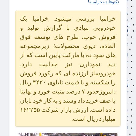
سهام عدالت
تکنوفاند «خزامیا»!
مالیات
یارانه و معیشت مردم
خزامیا بررسی میشود. خزامیا یک
برق، آب و انرژی
ارز دیجیتال
خودرویی بنیادی با گزارش تولید و
اقتصاد اجتماعی
فروش خوب، طرح های توسعه فوق
گردشگری
پزشکی، سلامت و زیبایی
العاده، دپوی محصولات؛ زیرمجموعه
ایران مدلب
های سود ده با مارکت پایین است که از
اجتماعی
بازنشستگان
دید نموداری نیز جذابیت دارد.
حقوق و قضایی
خودروساز ارزنده ای که رکورد فروش
دفتر وکیل
ورزشی
را شکسته و با قیمت تابلوی ۴۴۲۰ ریال
اقتصاد شهری و روستایی
،امروزحدود ۷ درصد مثبت خورد و نهایتا
شهر و مسکن و عمران
گسترش ساختمان
با صف خرید داد وستد و به کار خود پایان
حمل و نقل
داده است. ارزش بازار شرکت ۱۶۲۲۵۵
شهرک های صنعتی
صنایع غذایی
میلیارد ریال است.
کشاورزی و دامداری
اخبار استان ها
استان تهران