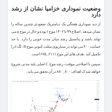
وضعیت نموداری خزامیا نشان از رشد
دارد
از دید نموداری هفتگی یک دیامتریک صعودی چندین ساله را
نشان میدهد . اصلاح ۹۹ تا ۱۴۰۲ موج f بوده و حال در موج g می
تواند باشد و پتانسیل رشد میان مدت خوبی را دارد. با حد
حمایت ۴۰۰ می تواند در سناریوی مثلث کنونی موج B . لگ d را
تکمیل کند . هدف های این موج ۶۱۱۱_۶۷۵ است .
سپس با اصلاحی موقت، رشد موج C اصلی بلند مدنی شروع
خواهد شد ک اهداف ۸۰۰_۸۸۰ در آن تحقق می یابد .