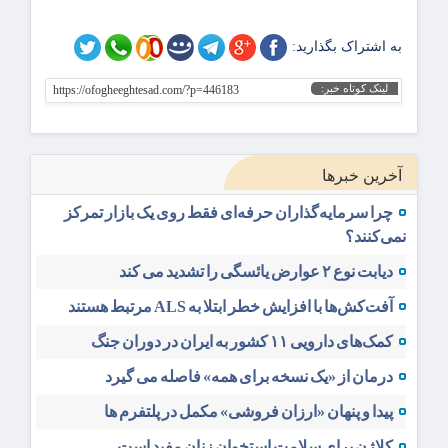
به اشتراک بگذارید:
لینک کوتاه خبر:
https://ofogheeghtesad.com/?p=446183
آخرین خبرها
چرا سرمایه‌گذاران حرفه‌ای فقط روی یک بازار تمرکز
نمی‌کنند؟
دیابت نوع ۲ عوارض یائسگی را تشدید می کند
آفت‌کش‌ها با افزایش خطر ابتلا به ALS مرتبط هستند
کمک‌های دارویی ۱۱ کشور به ایران در دوران جنگ
درمان از «یک نسخه برای همه» فاصله می گیرد
پیدا و پنهان «ارزان فروشی» مکمل در پلتفرم ها
کلاژن برای سلامت استخوان زنان مفید است