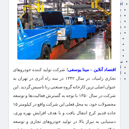
اقتصاد بین الملل
سیاسی
فارکس
مناطق آزاد تجاری
24intermedia
سایر اخبار اقتصادی
عمومی و سرگرمی
فناوری
آگهی رسمی و مزایده
آکادمی آموزش اقتصادی
سایر رسانه ها
اقتصاد فارسی
اقتصاد آنلاین – مینا یوسفی؛
شرکت تولید کننده خودروهای
اقتصاد آفرین
تجاری زامیاد، در سال ۱۳۴۲ در سه راه آذری در تهران به
خرید انواع دیزل ژنراتور
عنوان اصلی ترین کارخانه گروه صنعتی رنا تاسیس گردید . این
شرکت در سال ۱۳۵۰ با توجه به گسترش فعالیت‌ها و توسعه
محصولات خود، به محل فعلی این شرکت واقع در کیلومتر ۱۵
جاده قدیم کرج انتقال یافت و با هدف افزایش بهره وری،
دستیابی به تیراژ بالا در تولید خودروهای تجاری و توسعه