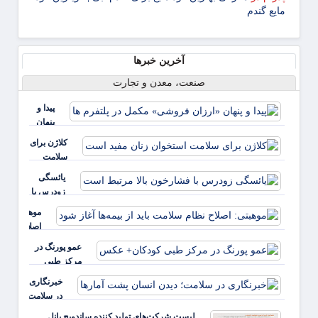
مایع گندم
آخرین خبرها
صنعت، معدن و تجارت
پیدا و
پنهان
«ارزان
کلاژن برای
فروشی»
سلامت
مکمل در
استخوان
یائسگی
پلتفرم ها
زنان مفید
زودرس با
است
فشارخون
موهبتی:
بالا مرتبط
اصلاح
است
نظام
عمو پورنگ در
سلامت
مرکز طبی
باید از
کودکان+ عکس
خبرنگاری
بیمه‌ها
در سلامت؛
آغاز شود
دیدن
لیست شرکت‌های تولید کننده ساندویچ پانل