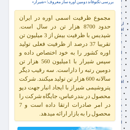
سهام عدالت
بررسی تکنوفاند دومین اوره ساز معروف؛ «شیراز»
مالیات
یارانه و معیشت مردم
مجموع ظرفیت اسمی اوره در ایران
برق، آب و انرژی
ارز دیجیتال
حدود 8700 هزار تن در سال است.
اقتصاد اجتماعی
شپدیس با ظرفیت بیش از 3 میلیون تن
گردشگری
پزشکی، سلامت و زیبایی
تقریبا 37 درصد از ظرفیت فعلی تولید
ایران مدلب
اوره کشور را به خود اختصاص داده و
اجتماعی
بازنشستگان
سپس شیرار با 1میلیون 560 هزار تن
حقوق و قضایی
دومین رتبه را داراست. سه رقیب دیگر
دفتر وکیل
ورزشی
سالانه 600 هزار تن تولید میکنند. شرکت
اقتصاد شهری و روستایی
پتروشیمی شیراز با ایجاد انبار جهت دپو
شهر و مسکن و عمران
گسترش ساختمان
محصول در بندرعباس، جایگاه شرکت را
حمل و نقل
در امر صادرات ارتقا داده است و 7
شهرک های صنعتی
صنایع غذایی
محصول را به بازار ارائه میدهد.
کشاورزی و دامداری
اخبار استان ها
استان تهران