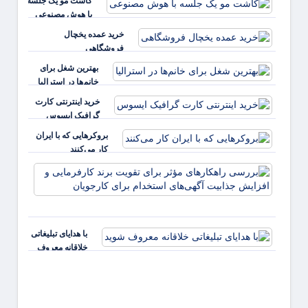
کاشت مو یک جلسه
با هوش مصنوعی
خرید عمده یخچال
فروشگاهی
بهترین شغل برای
خانم‌ها در استرالیا
خرید اینترنتی کارت
گرافیک ایسوس
بروکرهایی‌ که با ایران
کار می‌کنند
بررس
راهکا
مؤثر ب
تقویت 
کارفر
با هدایای تبلیغاتی
و افز
خلاقانه معروف
جذابی
شوید
آگهی‌ه