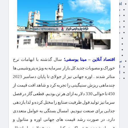
اقتصاد بین الملل
سیاسی
فارکس
مناطق آزاد تجاری
24intermedia
سایر اخبار اقتصادی
عمومی و سرگرمی
فناوری
آگهی رسمی و مزایده
آکادمی آموزش اقتصادی
اقتصاد آنلاین
– مینا یوسفی؛
سال گذشته با ابهامات نرخ
سایر رسانه ها
اقتصاد فارسی
خوراک و مصوبات جدید کل بازار سرمایه به ویژه پتروشیمی ها
اقتصاد آفرین
متاثر شدند . اوره جهانی نیز از جولای تا پایان دسامبر 2023
خرید انواع دیزل ژنراتور
چندماهی ریزش سنیگینی را تجربه کرد و شاهد افت قیمت از
450 تا حوالی 330 دلار به ازای هر تن بودیم. قطعی گاز در فصل
سرما نیز تولید فول ظرفیت صنایع را مختل کرده و لذا بازدهی
جذابی برای صنعت نبودیم. امسال بستگی به عوامل متعددی
دارد. در صورت رشد قیمت های جهانی اوره و متانول و