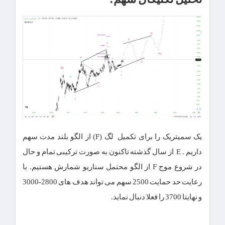
یک سمیتریک را برای تکمیل لگ (F) از الگو بلند مدت سهم
داریم . E از سال گذشته تاکنون به صورت ترکیبی تمام و حال
در شروع موج F از الگو محتمل سناریو شمارش هستیم. با
رعایت حد حمایت 2500 سهم می تواند هدف های 2800-3000
و نهایتا 3700 را فعلا دنبال نماید.