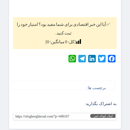
✅ آیا این خبر اقتصادی برای شما مفید بود؟ امتیاز خود را
ثبت کنید.
[کل:
0
میانگین:
0
]
WhatsApp
Telegram
LinkedIn
Twitter
Facebook
برچسب ها:
به اشتراک بگذارید:
لینک کوتاه خبر:
https://ofogheeghtesad.com/?p=446167