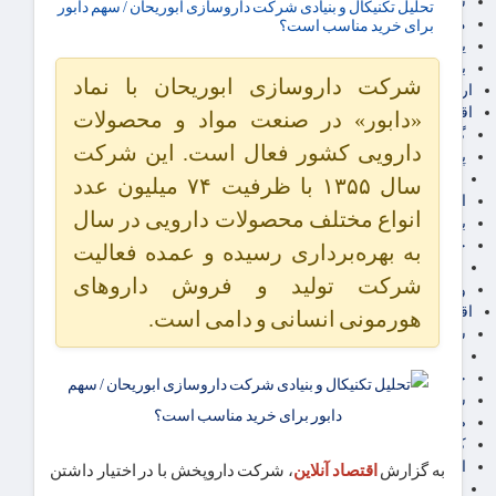
سهام عدالت
تحلیل تکنیکال و بنیادی شرکت داروسازی ابوریحان / سهم دابور
مالیات
برای خرید مناسب است؟
یارانه و معیشت مردم
برق، آب و انرژی
شرکت داروسازی ابوریحان با نماد
ارز دیجیتال
اقتصاد اجتماعی
«دابور» در صنعت مواد و محصولات
گردشگری
دارویی کشور فعال است. این شرکت
پزشکی، سلامت و زیبایی
ایران مدلب
سال ۱۳۵۵ با ظرفیت ۷۴ میلیون عدد
اجتماعی
انواع مختلف محصولات دارویی در سال
بازنشستگان
حقوق و قضایی
به بهره‌برداری رسیده و عمده فعالیت
دفتر وکیل
شرکت تولید و فروش داروهای
ورزشی
اقتصاد شهری و روستایی
هورمونی انسانی و دامی است.
شهر و مسکن و عمران
گسترش ساختمان
حمل و نقل
شهرک های صنعتی
صنایع غذایی
کشاورزی و دامداری
اخبار استان ها
به گزارش
اقتصاد آنلاین
، شرکت داروپخش با در اختیار داشتن
استان تهران