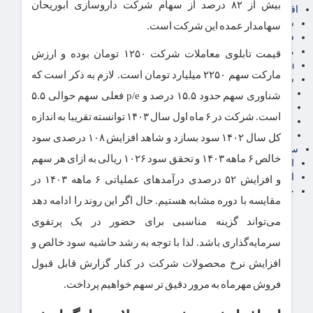
بیش از ۸۲ درصد از سهام شرکت داروسازی ابوریحان
اقتصاد بین الملل
سیاسی
سهامدار عمده این شرکت است.
فارکس
مناطق آزاد تجاری
قیمت تابلوی معاملات شرکت ۱۲۵۰ تومان بوده و ارزش
24intermedia
مارکت سهم ۲۲۵۰ میلیارد تومان است. لازم به ذکر است که
سایر اخبار اقتصادی
عمومی و سرگرمی
شناوری سهم حدود ۱۵.۵ درصد و p/e فعلی سهم حوالی ۵.۵
فناوری
است. شرکت در ۶ ماه اول سال ۱۴۰۳ توانسته تقریبا به اندازه
آگهی رسمی و مزایده
آکادمی آموزش اقتصادی
کل سال ۱۴۰۲ سود بسازد و شاهد افزایش ۱۰۸ درصدی سود
سایر رسانه ها
خالص ۶ ماهه ۱۴۰۳ و تحقق سود ۱۰۲۶ ریالی به ازای هر سهم
اقتصاد فارسی
اقتصاد آفرین
و افزایش ۵۲ درصدی درآمدهای عملیاتی ۶ ماهه ۱۴۰۳ در
خرید انواع دیزل ژنراتور
مقایسه با دوره مشابه هستیم. حال اگر این روند را ادامه دهد
می‌تواند گزینه مناسبی برای حضور در یک پرتفوی
سرمایه‌گذاری باشد. لذا با توجه به رشد حاشیه سود خالص و
افزایش نرخ محصولات شرکت در کنار گزارش قابل قبول
فروش مهرماه به مرور دقیق تر سهم خواهیم پرداخت.