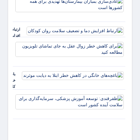
پوست
بمبارا
منتشر شد
بیمارس
تهدیدی
همه ک
ارتباط
است
افزایش
دما و
برای
تضعیف
کاهش
سلامت
خطر
روان
زوال
کودکان
عقل ب
باغچه‌های
جای
خانگی در
تماشا
کاهش
تلویزی
خطر ابتلا
مطالع
ظفرقن
به دیابت
کنید
توسعه
موثرند
پزشکی
سرمایه
برای 
آینده