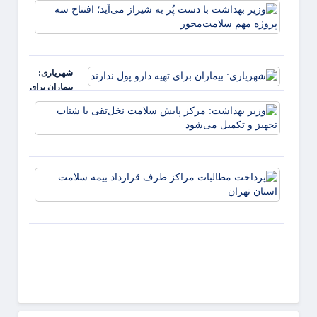
تولید
کنند
وزیر
بوتاکس
بهداش
تقلبی در
با دس
زعفرانیه
پُر به
شیراز
شهریاری:
می‌آید؛
بیماران برای
افتتاح
تهیه دارو پول
سه
وزیر
ندارند
پروژه
بهداش
مهم
مرکز
پایش
سلام
پرداخ
نخل‌تق
مطالب
شتاب
مراکز
تجهیز 
طرف
تکمیل
قراردا
بیمه
سلام
استان
تهران