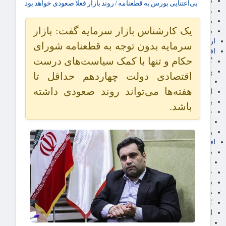
سهام عدالت
بی‌اعتنایی بورس به قطعنامه / روند بازار فعلا صعودی خواهد بود
مالیات
یارانه و معیشت مردم
یک کارشناس بازار سرمایه گفت: بازار
برق، آب و انرژی
ارز دیجیتال
سرمایه بدون توجه به قطعنامه شورای
اقتصاد اجتماعی
حکام و تنها با کمک سیاست‌های درست
گردشگری
پزشکی، سلامت و زیبایی
اقتصادی دولت چهاردهم حداقل تا
ایران مدلب
هفته‌ها می‌تواند روند صعودی داشته
اجتماعی
بازنشستگان
باشد.
حقوق و قضایی
دفتر وکیل
ورزشی
اقتصاد شهری و روستایی
شهر و مسکن و عمران
گسترش ساختمان
حمل و نقل
شهرک های صنعتی
صنایع غذایی
کشاورزی و دامداری
اخبار استان ها
استان تهران