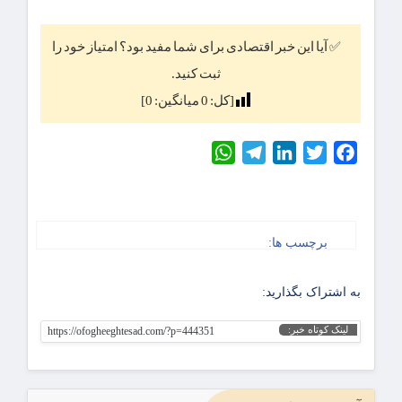
✅ آیا این خبر اقتصادی برای شما مفید بود؟ امتیاز خود را
ثبت کنید.
[کل:
0
میانگین:
0
]
WhatsApp
Telegram
LinkedIn
Twitter
Facebook
برچسب ها:
به اشتراک بگذارید:
لینک کوتاه خبر:
https://ofogheeghtesad.com/?p=444351