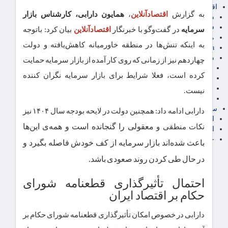
اقتصاد بین الملل
به گزارش
اقتصادآنلاین
،
همایون دارابی، کارشناس بازار
سیاسی
فارکس
سرمایه
در گفت‌وگو با خبرنگار
اقتصاد‌آنلاین
بیان کرد: باتوجه‌
مناطق آزاد تجاری
به اینکه تنش‌ها در منطقه خاورمیانه کاهش‌یافته و دولت
24intermedia
سایر اخبار اقتصادی
چهاردهم نیز از زمانی که روی کار آمده از بازار سرمایه حمایت
عمومی و سرگرمی
کرده است، فعلا شرایط برای بازار سرمایه نگران کننده
فناوری
آگهی رسمی و مزایده
نیست.
آکادمی آموزش اقتصادی
سایر رسانه ها
دارابی ادامه داد: همچنین دولت در لایحه بودجه سال ۱۴۰۴ نیز
اقتصاد فارسی
معقولی را گنجانده است و همه‌ی این‌ها
نکات منطقی و
اقتصاد آفرین
خرید انواع دیزل ژنراتور
باعث شده‌اند بازار سرمایه از کف خودش فاصله بگیرد و
در حال طی کردن روند صعودی باشد.
احتمال تأثیرگذاری قطعنامه شورای
حکام بر اقتصاد ایران
دارابی در خصوص امکان تأثیرگذاری قطعنامه شورای حکام بر