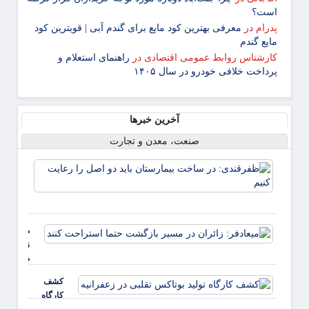
است؟
پدرام
در
معرفی بهترین کود مایع برای گندم آبی | قویترین کود
مایع گندم
کارشناس روابط عمومی اقتصادی
در
راهنمای استعلام و
پرداخت خلافی خودرو در سال ۱۴۰۵
آخرین خبرها
صنعت، معدن و تجارت
ظفرقن
در سا
بیمار
باید د
را رعا
میعادفر:
کنیم
زائران در
مسیر
بازگشت
کشف
حتما
کارگاه
استراحت