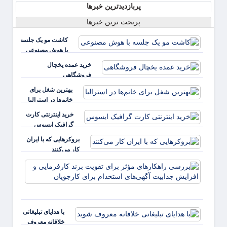
پربازدیدترین خبرها
پربحث ترین خبرها
کاشت مو یک جلسه
با هوش مصنوعی
خرید عمده یخچال
فروشگاهی
بهترین شغل برای
خانم‌ها در استرالیا
خرید اینترنتی کارت
گرافیک ایسوس
بروکرهایی‌ که با ایران
کار می‌کنند
بررس
راهکا
مؤثر ب
تقویت 
کارفر
با هدایای تبلیغاتی
و افز
خلاقانه معروف
جذابی