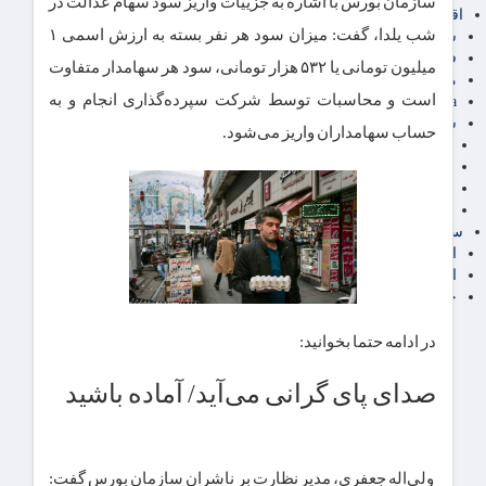
سازمان بورس با اشاره به جزییات واریز سود سهام عدالت در
اقتصاد بین الملل
شب یلدا، گفت: میزان سود هر نفر بسته به ارزش اسمی ۱
سیاسی
فارکس
میلیون تومانی یا ۵۳۲ هزار تومانی، سود هر سهامدار متفاوت
مناطق آزاد تجاری
است و محاسبات توسط شرکت سپرده‌گذاری انجام و به
24intermedia
سایر اخبار اقتصادی
حساب سهامداران واریز می‌شود.
عمومی و سرگرمی
فناوری
آگهی رسمی و مزایده
آکادمی آموزش اقتصادی
سایر رسانه ها
اقتصاد فارسی
اقتصاد آفرین
خرید انواع دیزل ژنراتور
در ادامه حتما بخوانید:
صدای پای گرانی‌ می‌آید/ آماده باشید
ولی‌اله جعفری، مدیر نظارت بر ناشران سازمان بورس گفت: