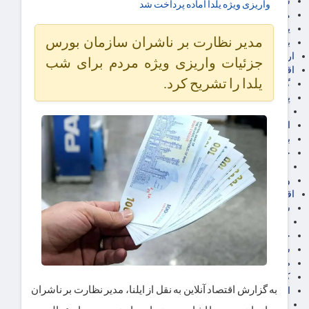
سهام عدالت
واریزی ویژه یلدا آماده پرداخت شد
مالیات
یارانه و معیشت مردم
مدیر نظارت بر ناشران سازمان بورس
برق، آب و انرژی
ارز دیجیتال
جزئیات واریزی ویژه مردم برای شب
اقتصاد اجتماعی
یلدا را تشریح کرد.
گردشگری
پزشکی، سلامت و زیبایی
ایران مدلب
اجتماعی
بازنشستگان
حقوق و قضایی
دفتر وکیل
ورزشی
اقتصاد شهری و روستایی
شهر و مسکن و عمران
گسترش ساختمان
حمل و نقل
شهرک های صنعتی
صنایع غذایی
کشاورزی و دامداری
به گزارش اقتصاد آنلاین به نقل از ایلنا، مدیر نظارت بر ناشران
اخبار استان ها
استان تهران