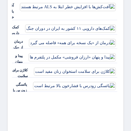
یائسگی را
آفت‌کش‌ها
تشدید می
با افزایش
کند
خطر ابتلا ب
ALS مرت
کمک‌های
هستند
دارویی ۱۱
کشور به
درمان
ایران در
از «یک
دوران
نسخه
پیدا و
جنگ
برای
پنهان
همه»
«ارزان
کلاژن برای
فاصله
فروشی»
سلامت
می
مکمل در
استخوان
گیرد
یائسگی
پلتفرم ها
زنان مفید
زودرس با
است
فشارخون
بالا مرتبط
است