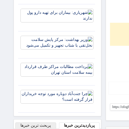
پُر به
شیراز
شهریاری:
می‌آید؛
بیماران
افتتاح
برای تهیه
سه
دارو پول
پروژه
ندارند
مهم
وزیر
بهداشت:
مرکز
پایش
سلامت
پرداخت
نخل‌تقی با
مطالبات
شتاب
مراکز
تجهیز و
طرف
تکمیل م
قرارداد
چرا
بیمه
جنت‌آباد
سلامت
دوباره
استان
https://ofo
مورد توجه
تهران
خریداران
قرار
پربازدیدترین خبرها
پربحث ترین خبرها
گرفته