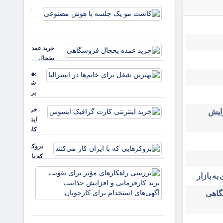
است؟
کاشت مو
یک جلسه
با هوش
مصنوعی
خرید عمده
یخچال
فروشگاهی
بهترین
شغل
برای
خانم‌ها
خرید
زایش
در
اینترنتی
استرالیا
کارت
گرافیک
بروکرهایی‌
ایسوس
که با ایران
کار می‌کنند
بررسی
به بازار
راهکارهای
مؤثر برای
شگاهی
تقویت برند
کارفرمایی
و افزایش