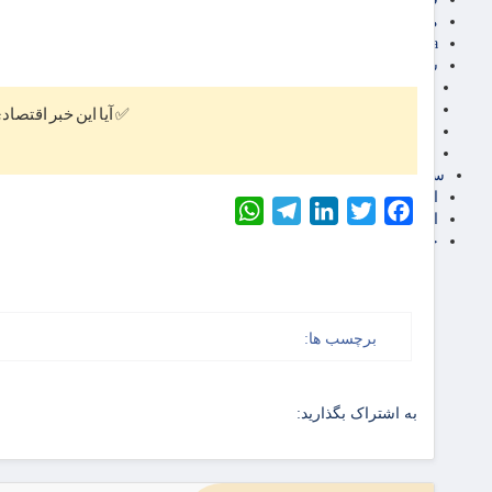
مناطق آزاد تجاری
24intermedia
سایر اخبار اقتصادی
عمومی و سرگرمی
فناوری
✅ آیا این خبر اقتصاد
آگهی رسمی و مزایده
آکادمی آموزش اقتصادی
سایر رسانه ها
اقتصاد فارسی
WhatsApp
Telegram
LinkedIn
Twitter
Facebook
اقتصاد آفرین
خرید انواع دیزل ژنراتور
برچسب ها:
به اشتراک بگذارید: