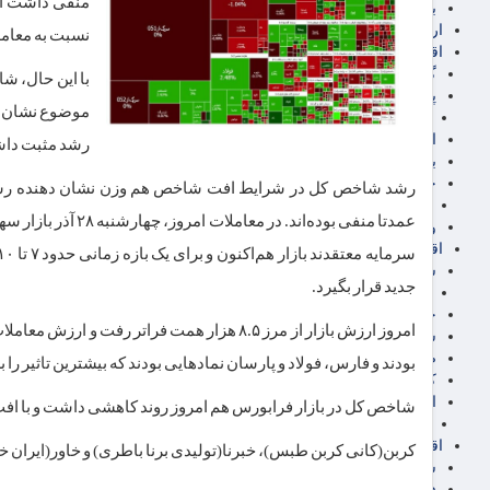
برق، آب و انرژی
ارز دیجیتال
نسبت به معاملات دیروز ۲۴
اقتصاد اجتماعی
گردشگری
پزشکی، سلامت و زیبایی
موضوع نشان ده
ایران مدلب
اجتماعی
رشد مثبت داش
بازنشستگان
حقوق و قضایی
رشد شاخص کل در شرایط افت شاخص هم وزن نشان دهنده رشد
دفتر وکیل
ورزشی
اقتصاد شهری و روستایی
شهر و مسکن و عمران
جدید قرار بگیرد.
گسترش ساختمان
حمل و نقل
شهرک های صنعتی
صنایع غذایی
بودند و فارس، فولاد و پارسان نمادهایی بودند که بیشترین تاثیر ر
کشاورزی و دامداری
اخبار استان ها
شاخص کل در بازار فرابورس هم امروز روند کاهشی داشت و با افت ۵۴ واحدی به سطح ۲۵هزار و ۶۶۳ واحد رسی
استان تهران
اقتصاد بین الملل
کربن(کانی کربن طبس)، خبرنا(تولیدی برنا باطری) و خاور(ایران خ
سیاسی
فارکس