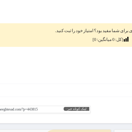
ی برای شما مفید بود؟ امتیاز خود را ثبت کنید.
[کل:
0
میانگین:
0
]
لینک کوتاه خبر:
gheeghtesad.com/?p=443815