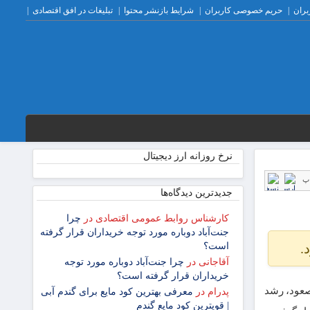
بران
حریم خصوصی کاربران
شرایط بازنشر محتوا
تبلیغات در افق اقتصادی
نرخ روزانه ارز دیجیتال
پ
جدیدترین دیدگاه‌‌ها
کارشناس روابط عمومی اقتصادی
در
چرا
جنت‌آباد دوباره مورد توجه خریداران قرار گرفته
.
است؟
آقاجانی
در
چرا جنت‌آباد دوباره مورد توجه
خریداران قرار گرفته است؟
صعود، رشد
پدرام
در
معرفی بهترین کود مایع برای گندم آبی
| قویترین کود مایع گندم