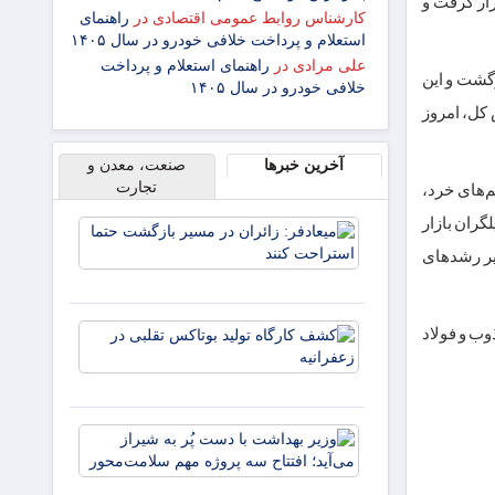
هزار و ۵۰۳ واحدی در سطح ۲میلیون و ۶۸۰ واحد قرار گرفت و
کارشناس روابط عمومی اقتصادی
در
راهنمای
استعلام و پرداخت خلافی خودرو در سال ۱۴۰۵
علی مرادی
در
راهنمای استعلام و پرداخت
ر و ۳۲۷ واحدی به سطح ۸۲۸هزار و ۲۷۱ واحد بازگشت و این
خلافی خودرو در سال ۱۴۰۵
کل، امروز
آخرین خبرها
صنعت، معدن و
تجارت
های خرد،
د سهم‌های منفی ۲۴۴ مورد بوده است. تحلیلگران بازار
میعادفر:
زائران در
جدد در مسیر رشدهای
مسیر
بازگشت
حتما
کشف
تیب، وبملت، ذوب و فولاد
استراحت
کارگاه
کنند
تولید
بوتاکس
تقلبی در
وزیر
زعفرانیه
بهداشت
با دست