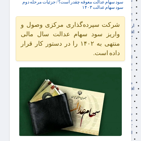
سهام عدالت
سود سهام عدالت معوقه چقدر است؟ / جزئیات مرحله دوم
مالیات
سود سهام عدالت ۱۴۰۳
یارانه و معیشت مردم
برق، آب و انرژی
شرکت سپرده‌گذاری مرکزی وصول و
ارز دیجیتال
اقتصاد اجتماعی
واریز سود سهام عدالت سال مالی
گردشگری
منتهی به ۱۴۰۲ را در دستور کار قرار
پزشکی، سلامت و زیبایی
ایران مدلب
داده است.
اجتماعی
بازنشستگان
حقوق و قضایی
دفتر وکیل
ورزشی
اقتصاد شهری و روستایی
شهر و مسکن و عمران
گسترش ساختمان
حمل و نقل
شهرک های صنعتی
صنایع غذایی
کشاورزی و دامداری
اخبار استان ها
استان تهران