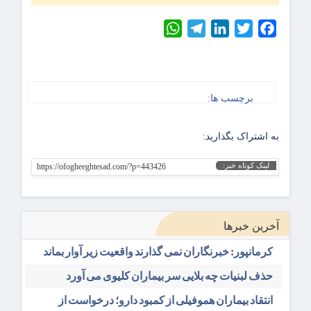
WhatsApp
Telegram
LinkedIn
Twitter
Facebook
برچسب ها:
به اشتراک بگذارید:
لینک کوتاه خبر:
https://ofogheeghtesad.com/?p=443426
آخرین خبرها
کرمانپور: خبرنگاران نمی گذارند واقعیت زیر آوار بماند
حذف لبنیات چه بلایی سر بیماران کلیوی می آورد
انتقاد بیماران هموفیلی از کمبود دارو؛ درخواست از