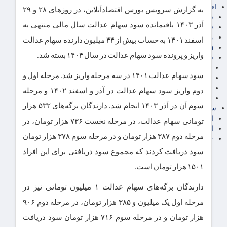
اقتصاد بین الملل
به گزارش سرویس بورس اقتصادآنلاین، در روزهای ۲۸ و ۲۹
سیاسی
آذر ۱۴۰۳ باقیمانده سود سهام عدالت سال مالی منتهی به
فارکس
مناطق آزاد تجاری
اسفند ۱۴۰۱ به حساب بیش از ۴۴ میلیون دارنده سهام عدالت
24intermedia
واریز و پرونده سود سهام عدالت در سال ۱۴۰۴ بسته شد.
سایر اخبار اقتصادی
عمومی و سرگرمی
سود سهام عدالت ۱۴۰۱ در سه مرحله واریز شد. مرحله اول و
فناوری
آگهی رسمی و مزایده
دوم واریز سود سهام عدالت در آذر و اسفند ۱۴۰۲ و مرحله
آکادمی آموزش اقتصادی
سوم آن در آذر ۱۴۰۳ انجام شد. دارندگان برگه‌های ۵۳۲ هزار
سایر رسانه ها
اقتصاد فارسی
تومانی سهام عدالت، در مرحله نخست ۷۳۶ هزار تومان، در
اقتصاد آفرین
مرحله دوم ۳۸۷ هزار تومان و در مرحله سوم ۳۷۸ هزار تومان
خرید انواع دیزل ژنراتور
سود دریافت کردند که مجموع سود دریافتی برای این افراد
۱۵۰۱ هزار تومان است.
دارندگان برگه‌های سهام عدالت ۱ میلیون تومانی نیز در
مرحله اول یک میلیون و ۳۸۵ هزار تومان، در مرحله دوم ۹۰۶
هزار تومان و در مرحله سوم ۷۱۶ هزار تومان سود دریافت