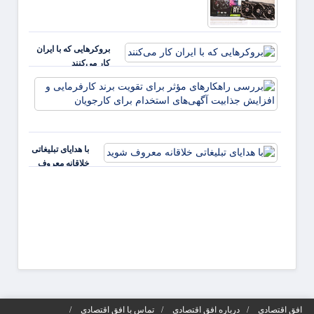
بروکرهایی‌ که با ایران
کار می‌کنند
بررس
راهکا
مؤثر ب
تقویت 
کارفر
با هدایای تبلیغاتی
و افز
خلاقانه معروف
جذابی
شوید
آگهی‌ه
افق اقتصادی
درباره افق اقتصادی
تماس با افق اقتصادی