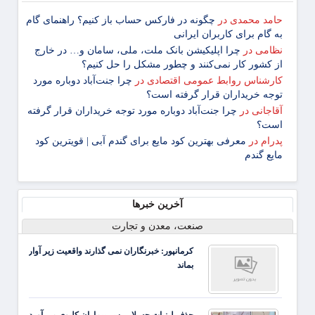
حامد محمدی
در
چگونه در فارکس حساب باز کنیم؟ راهنمای گام
‌به ‌گام برای کاربران ایرانی
نظامی
در
چرا اپلیکیشن بانک ملت، ملی، سامان و… در خارج
از کشور کار نمی‌کنند و چطور مشکل را حل کنیم؟
کارشناس روابط عمومی اقتصادی
در
چرا جنت‌آباد دوباره مورد
توجه خریداران قرار گرفته است؟
آقاجانی
در
چرا جنت‌آباد دوباره مورد توجه خریداران قرار گرفته
است؟
پدرام
در
معرفی بهترین کود مایع برای گندم آبی | قویترین کود
مایع گندم
آخرین خبرها
صنعت، معدن و تجارت
کرمانپور: خبرنگاران نمی گذارند واقعیت زیر آوار
بماند
حذف لبنیات چه بلایی سر بیماران کلیوی می آورد