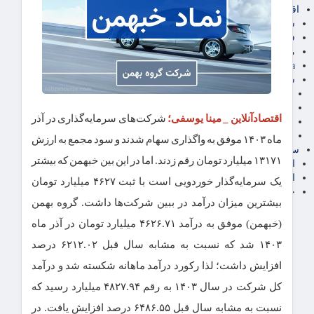
اقتصاد بین الملل
سیاسی
فارکس
مناطق آزاد تجاری
24intermedia
سایر اخبار اقتصادی
عمومی و سرگرمی
فناوری
اقتصادآنلاین _ مینا یوسفی؛
شرکت‌های سرمایه‌گذاری در آذر
آگهی رسمی و مزایده
آکادمی آموزش اقتصادی
ماه ۱۴۰۳ موفق به واگذاری سهام شدند و سود مجمع به ارزش
سایر رسانه ها
۱۳۱۷۱ میلیارد تومان رقم زدند. اما در این بین خبهمن که بیشتر
اقتصاد فارسی
اقتصاد آفرین
یک سرمایه‌گذار خوردویی است با ثبت ۴۶۲۷ میلیارد تومان
خرید انواع دیزل ژنراتور
بیشترین میزان درآمد در ببین شرکت‌ها داشت. گروه بهمن
(خبهمن) موفق به درآمد ۴۶۲۶.۷۱ میلیارد تومان در آذر ماه
۱۴۰۳ شد که نسبت به مشابه سال قبل ۶۲۱۲.۰۲ درصد
افزایش داشت؛ لذا رکورد درآمد ماهانه شکسته شد و درآمد
کل شرکت در سال ۱۴۰۳ به رقم ۴۸۲۷.۹۴ میلیارد رسید که
نسبت به مشابه سال قبل ۶۴۸۶.۵۵ درصد افزایش یافت. در