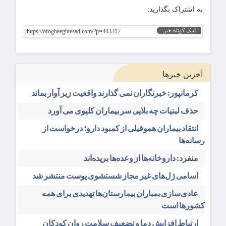
به اشتراک بگذارید:
لینک کوتاه خبر:
https://ofogheeghtesad.com/?p=443317
آخرین خبرها
کرمانپور: خبرنگاران نمی گذارند واقعیت زیر آوار بماند
حذف لبنیات چه بلایی سر بیماران کلیوی می آورد
انتقاد بیماران هموفیلی از کمبود دارو؛ درخواست از
رسانه‌ها
منفرد: داروخانه‌ها از وعده‌ها بریده‌اند
اسامی ژل‌های غیر مجاز شستشوی پوست منتشر شد
عادی‌سازی بمباران بیمارستان‌ها تهدیدی برای همه
کشورها است
ارتباط افزایش دما و تضعیف سلامت روان کودکان