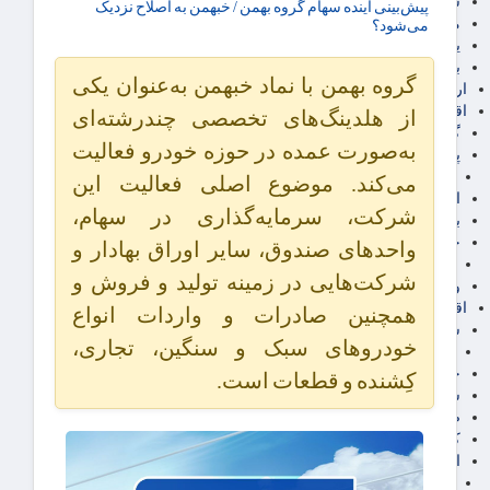
سهام عدالت
پیش‌بینی آینده سهام گروه بهمن / خبهمن به اصلاح نزدیک
مالیات
می‌شود؟
یارانه و معیشت مردم
برق، آب و انرژی
گروه بهمن با نماد خبهمن به‌عنوان یکی
ارز دیجیتال
اقتصاد اجتماعی
از هلدینگ‌های تخصصی چندرشته‌ای
گردشگری
به‌صورت عمده در حوزه خودرو فعالیت
پزشکی، سلامت و زیبایی
ایران مدلب
می‌کند. موضوع اصلی فعالیت این
اجتماعی
شرکت، سرمایه‌گذاری در سهام،
بازنشستگان
حقوق و قضایی
واحد‌های صندوق، سایر اوراق بهادار و
دفتر وکیل
شرکت‌هایی در زمینه تولید و فروش و
ورزشی
اقتصاد شهری و روستایی
همچنین صادرات و واردات انواع
شهر و مسکن و عمران
خودرو‌های سبک و سنگین، تجاری،
گسترش ساختمان
حمل و نقل
کِشنده و قطعات است.
شهرک های صنعتی
صنایع غذایی
کشاورزی و دامداری
اخبار استان ها
استان تهران