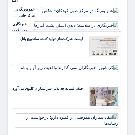
اصلاح
نظام
عمو پورنگ در
سلامت
مرکز طبی
باید از
کودکان+ عکس
خبرنگاری
بیمه‌ها
در سلامت؛
آغاز شود
دیدن
لیست شرکت‌های تولید کننده ساندویچ پانل
انسان
پشت
آمارها
کرمانپور:
خبرنگارا
نمی گذار
واقعیت ز
حذف لبنیات چه بلایی سر بیماران کلیوی می آورد
آوار بماند
انتقاد
بیمارا
هموفیل
کمبود 