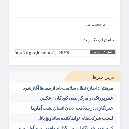
برچسب ها:
به اشتراک بگذارید:
لینک کوتاه خبر:
https://ofogheeghtesad.com/?p=443309
آخرین خبرها
موهبتی: اصلاح نظام سلامت باید از بیمه‌ها آغاز شود
عمو پورنگ در مرکز طبی کودکان+ عکس
خبرنگاری در سلامت؛ دیدن انسان پشت آمارها
لیست شرکت‌های تولید کننده ساندویچ پانل
کرمانپور: خبرنگاران نمی گذارند واقعیت زیر آوار بماند