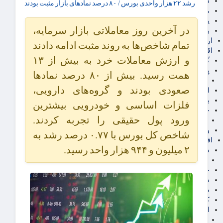
سهام عدالت
رشد ۲۲ هزار واحدی بورس / ۸۰ درصد نماد‌های بازار مثبت بودند
مالیات
یارانه و معیشت مردم
در آخرین روز معاملاتی بازار سرمایه،
برق، آب و انرژی
ارز دیجیتال
تمام شاخص‌ها به روند مثبت ادامه دادند
اقتصاد اجتماعی
و ارزش معاملات خرد به بیش از ۱۳
گردشگری
پزشکی، سلامت و زیبایی
همت رسید. بیش از ۸۰ درصد نمادها
ایران مدلب
صعودی بودند و گروه‌های دارویی،
اجتماعی
بازنشستگان
فلزات اساسی و خودرویی بیشترین
حقوق و قضایی
ورود پول حقیقی را تجربه کردند.
دفتر وکیل
ورزشی
شاخص کل بورس با ۰.۷۷ درصد رشد به
اقتصاد شهری و روستایی
۲ میلیون و ۹۴۴ هزار واحد رسید.
شهر و مسکن و عمران
گسترش ساختمان
حمل و نقل
شهرک های صنعتی
صنایع غذایی
کشاورزی و دامداری
اخبار استان ها
استان تهران