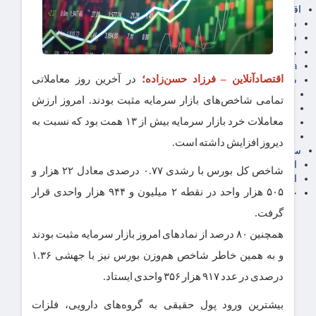
اقتصاد بین الملل
سیاسی
فارکس
مناطق آزاد تجاری
24intermedia
اقتصادآنلاین – فرزاد حسن‌زاده؛
در آخرین روز معاملاتی
سایر اخبار اقتصادی
عمومی و سرگرمی
تمامی شاخص‌های بازار سرمایه مثبت بودند. امروز ارزش
فناوری
معاملات خرد بازار سرمایه بیش از ۱۳ همت بود که نسبت به
آگهی رسمی و مزایده
آکادمی آموزش اقتصادی
دیروز افزایش داشته است.
سایر رسانه ها
اقتصاد فارسی
شاخص کل بورس با رشدی ۰.۷۷ درصدی معادل ۲۲ هزار و
اقتصاد آفرین
۵۰۵ هزار واحد در نقطه ۲ میلیون و ۹۴۴ هزار واحدی قرار
خرید انواع دیزل ژنراتور
گرفت.
همچنین ۸۰ درصد از نماد‌های امروز بازار سرمایه مثبت بودند
و به همین خاطر شاخص هم‌وزن بورس نیز با جهشی ۱.۳۶
درصدی در عدد ۹۱۷ هزار ۳۵۶ واحدی ایستاد.
بیشترین ورود پول حقیقی به گروه‌های دارویی، فلزات