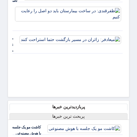
تامین‌کنندگا
ذخایر راهبر
ظفرقن
دارو+نامه
در سا
بیمار
باید د
را رعا
میعادفر:
کنیم
زائران در
مسیر
بازگشت
حتما
استراحت
کنند
پربازدیدترین خبرها
پربحث ترین خبرها
کاشت مو یک جلسه
با هوش مصنوعی