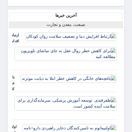
آخرین خبرها
صنعت، معدن و تجارت
ارتباط
افزایش
دما و
برای
تضعیف
کاهش
سلامت
خطر
روان
زوال
کودکان
عقل ب
باغچه‌های
جای
خانگی در
تماشا
کاهش
تلویزی
خطر ابتلا
مطالع
ظفرقن
به دیابت
کنید
توسعه
موثرند
پزشکی
سرمایه
برای 
اولتیماتوم به
آینده