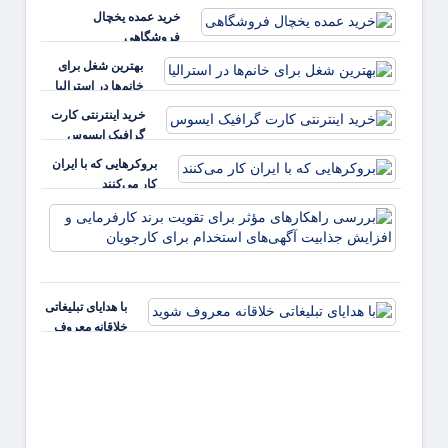
خرید عمده یخچال
فروشگاهی
بهترین شغل برای
خانم‌ها در استرالیا
خرید اینترنتی کارت
گرافیک ایسوس
بروکرهایی‌ که با ایران
کار می‌کنند
بررس
راهکا
مؤثر ب
تقویت 
کارفر
با هدایای تبلیغاتی
و افز
خلاقانه معروف
جذابی
شوید
آگهی‌ه