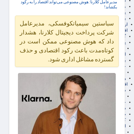
سهام عدالت
مدیرعامل کلارنا: هوش مصنوعی می‌تواند اقتصاد را به رکود
مالیات
بکشاند!
یارانه و معیشت مردم
برق، آب و انرژی
سباستین سیمیاتکوفسکی، مدیرعامل
ارز دیجیتال
اقتصاد اجتماعی
شرکت پرداخت دیجیتال کلارنا، هشدار
گردشگری
داد که هوش مصنوعی ممکن است در
پزشکی، سلامت و زیبایی
ایران مدلب
کوتاه‌مدت باعث رکود اقتصادی و حذف
اجتماعی
گسترده مشاغل اداری شود.
بازنشستگان
حقوق و قضایی
دفتر وکیل
ورزشی
اقتصاد شهری و روستایی
شهر و مسکن و عمران
گسترش ساختمان
حمل و نقل
شهرک های صنعتی
صنایع غذایی
کشاورزی و دامداری
اخبار استان ها
استان تهران