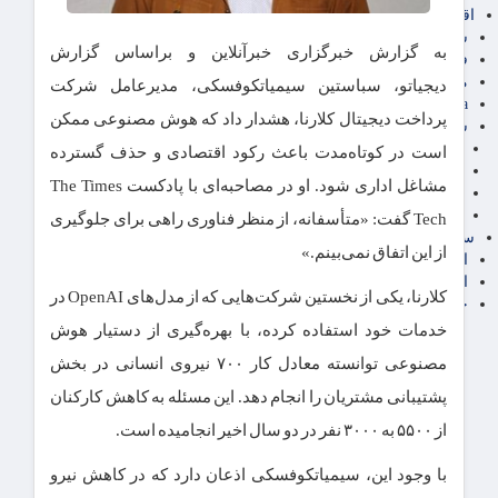
اقتصاد بین الملل
سیاسی
به گزارش خبرگزاری خبرآنلاین و براساس گزارش
فارکس
مناطق آزاد تجاری
دیجیاتو، سباستین سیمیاتکوفسکی، مدیرعامل شرکت
24intermedia
پرداخت دیجیتال کلارنا، هشدار داد که هوش مصنوعی ممکن
سایر اخبار اقتصادی
عمومی و سرگرمی
است در کوتاه‌مدت باعث رکود اقتصادی و حذف گسترده
فناوری
مشاغل اداری شود. او در مصاحبه‌ای با پادکست The Times
آگهی رسمی و مزایده
آکادمی آموزش اقتصادی
Tech گفت: «متأسفانه، از منظر فناوری راهی برای جلوگیری
سایر رسانه ها
از این اتفاق نمی‌بینم.»
اقتصاد فارسی
اقتصاد آفرین
کلارنا، یکی از نخستین شرکت‌هایی که از مدل‌های OpenAI در
خرید انواع دیزل ژنراتور
خدمات خود استفاده کرده، با بهره‌گیری از دستیار هوش
مصنوعی توانسته معادل کار ۷۰۰ نیروی انسانی در بخش
پشتیبانی مشتریان را انجام دهد. این مسئله به کاهش کارکنان
از ۵۵۰۰ به ۳۰۰۰ نفر در دو سال اخیر انجامیده است.
با وجود این، سیمیاتکوفسکی اذعان دارد که در کاهش نیرو