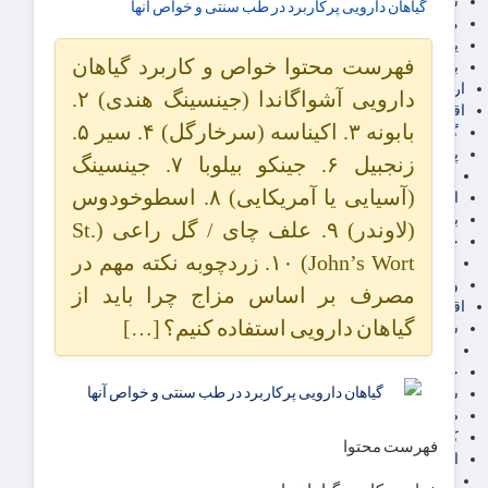
سهام عدالت
گیاهان دارویی پرکاربرد در طب سنتی و خواص آنها
مالیات
یارانه و معیشت مردم
فهرست محتوا خواص و کاربرد گیاهان
برق، آب و انرژی
ارز دیجیتال
دارویی آشواگاندا (جینسینگ هندی) ۲.
اقتصاد اجتماعی
بابونه ۳. اکیناسه (سرخارگل) ۴. سیر ۵.
گردشگری
پزشکی، سلامت و زیبایی
زنجبیل ۶. جینکو بیلوبا ۷. جینسینگ
ایران مدلب
(آسیایی یا آمریکایی) ۸. اسطوخودوس
اجتماعی
بازنشستگان
(لاوندر) ۹. علف چای / گل راعی (St.
حقوق و قضایی
John’s Wort) ۱۰. زردچوبه نکته مهم در
دفتر وکیل
ورزشی
مصرف بر اساس مزاج چرا باید از
اقتصاد شهری و روستایی
گیاهان دارویی استفاده کنیم؟ […]
شهر و مسکن و عمران
گسترش ساختمان
حمل و نقل
شهرک های صنعتی
صنایع غذایی
کشاورزی و دامداری
فهرست محتوا
اخبار استان ها
استان تهران