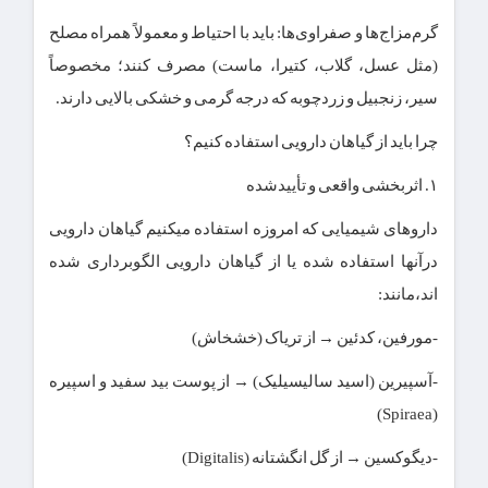
گرم‌مزاج‌ها و صفراوی‌ها: باید با احتیاط و معمولاً همراه مصلح
(مثل عسل، گلاب، کتیرا، ماست) مصرف کنند؛ مخصوصاً
سیر، زنجبیل و زردچوبه که درجه گرمی و خشکی بالایی دارند.
چرا باید از گیاهان دارویی استفاده کنیم؟
۱. اثربخشی واقعی و تأییدشده
داروهای شیمیایی که امروزه استفاده میکنیم گیاهان دارویی
درآنها استفاده شده یا از گیاهان دارویی الگوبرداری شده
اند،مانند:
-مورفین، کدئین → از تریاک (خشخاش)
-آسپیرین (اسید سالیسیلیک) → از پوست بید سفید و اسپیره
(Spiraea)
-دیگوکسین → از گل انگشتانه (Digitalis)