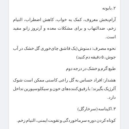
۲. بابونه
آرام‌بخش معروف، کمک به خواب، کاهش اضطراب، التیام
زخم، ضدالتهاب و برای مشکلات معده و آرتروز زانو مفید
است.
نحوه مصرف: دمنوش (یک قاشق چای‌خوری گل خشک در آب
جوش، ۵ دقیقه دم کنید)
طبع:گرم و خشک در درجه دوم
هشدار: افراد حساس به گل راعی کاسنی ممکن است شوک
آلرژیک بگیرند؛ با رقیق‌کننده‌های خون و سیکلوسپورین تداخل
دارد.
۳. اکیناسه (سرخارگل)
کوتاه کردن دوره سرماخوردگی و تقویت ایمنی، التیام زخم.