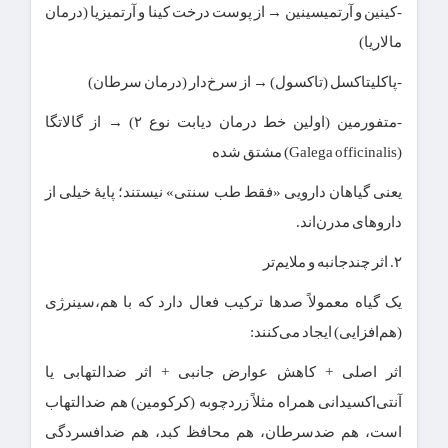
-کینین و آرتمیسینین → از پوست درخت کینا و آرتمیزیا (درمان
مالاریا)
-پاکلیتاکسل (تاکسول) → از سرخ‌دار (درمان سرطان)
-متفورمین (اولین خط درمان دیابت نوع ۲) → از گالاتگا
(Galega officinalis) مشتق شده
یعنی گیاهان دارویی «فقط طب سنتی» نیستند؛ پایهٔ خیلی از
داروهای مدرن‌اند.
۲. اثر چندجانبه و ملایم‌تر
یک گیاه معمولاً صدها ترکیب فعال دارد که با هم،سینرژی
(هم‌افزایی) ایجاد می‌کنند:
اثر اصلی + کاهش عوارض جانبی + اثر ضدالتهابی یا
آنتی‌اکسیدانی همراه مثلاً زردچوبه (کرکومین) هم ضدالتهاب
است، هم ضدسرطان، هم محافظ کبد، هم ضدافسردگی