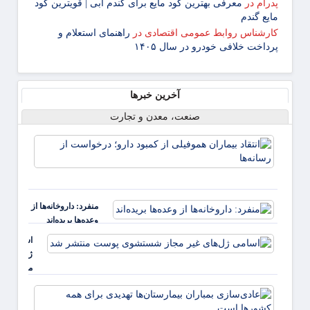
پدرام
در
معرفی بهترین کود مایع برای گندم آبی | قویترین کود
مایع گندم
کارشناس روابط عمومی اقتصادی
در
راهنمای استعلام و
پرداخت خلافی خودرو در سال ۱۴۰۵
آخرین خبرها
صنعت، معدن و تجارت
انتقاد
بیمارا
هموفیل
کمبود 
درخو
منفرد: داروخانه‌ها از
از رسان
وعده‌ها بریده‌اند
اسامی
ژل‌های غی
مجاز
شستشوی
عادی‌
پوست
بمبارا
منتشر شد