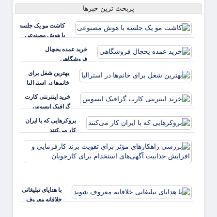
پربحث ترین خبرها
کاشت مو یک جلسه
با هوش مصنوعی
خرید عمده یخچال
فروشگاهی
بهترین شغل برای
خانم‌ها در استرالیا
خرید اینترنتی کارت
گرافیک ایسوس
بروکرهایی‌ که با ایران
کار می‌کنند
بررس
راهکا
مؤثر ب
تقویت 
کارفر
با هدایای تبلیغاتی
و افز
خلاقانه معروف
جذابی
شوید
آگهی‌ه