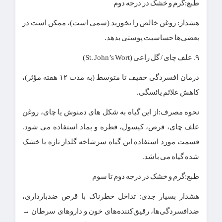
طبع:گرم و خشک در درجه دوم
هشدار: روغن خالص را نخورید (سمی است)، ممکن است در
بعضی‌ها حساسیت پوستی بدهد.
۹. علف چای / گل راعی (St. John’s Wort)
درمان افسردگی خفیف تا متوسط (به مدت ۱۲ هفته مؤثر)،
کاهش علائم یائسگی.
نحوه مصرف:از این گیاه به شکل های دمنوش یا چای، روغن
علف چای، قرص، کپسول، قطره و پماد استفاده می شود.
قسمت مورد استفاده این گیاه سرشاخه گلدار تازه یا خشک
شده گیاه می باشد.
طبع:گرم و خشک در درجه دوم تا سوم
هشدار بسیار جدی: تداخل خطرناک با قرص ضدبارداری،
ضدافسردگی‌ها، رقیق‌کننده‌های خون و داروهای سرطان →