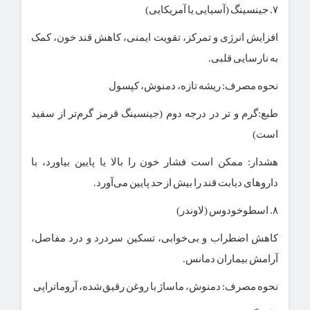
۷. جینسینگ (آسیایی یا آمریکایی)
افزایش انرژی و تمرکز، تقویت ایمنی، کاهش قند خون، کمک
به نارسایی قلبی.
نحوه مصرف: ریشه تازه، دمنوش، کپسول
طبع:گرم و تر در درجه دوم (جینسینگ قرمز گرم‌تر از سفید
است)
هشدار: ممکن است فشار خون را بالا یا پایین بیاورد، با
داروهای دیابت قند را بیش از حد پایین می‌آورد.
۸. اسطوخودوس (لاوندر)
کاهش اضطراب و بی‌خوابی، تسکین سردرد و درد مفاصل،
آرامش بیماران دمانس.
نحوه مصرف: دمنوش، ماساژ با روغن رقیق‌شده، آروماتراپی