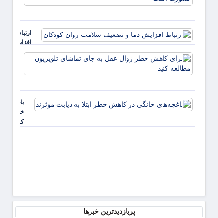
بیمارس
تهدیدی
همه ک
ارتباط
است
افزایش
دما و
برای
تضعیف
کاهش
سلامت
خطر
روان
زوال
کودکان
عقل ب
باغچه‌های
جای
خانگی در
تماشا
کاهش
تلویزی
خطر ابتلا
مطالع
به دیابت
کنید
موثرند
پربازدیدترین خبرها