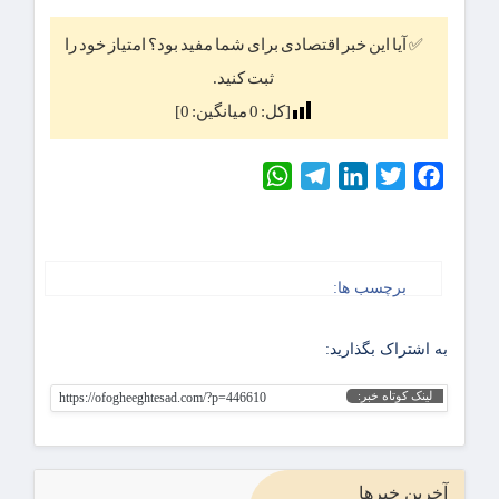
✅ آیا این خبر اقتصادی برای شما مفید بود؟ امتیاز خود را
ثبت کنید.
[کل:
0
میانگین:
0
]
WhatsApp
Telegram
LinkedIn
Twitter
Facebook
برچسب ها:
به اشتراک بگذارید:
لینک کوتاه خبر:
https://ofogheeghtesad.com/?p=446610
آخرین خبرها