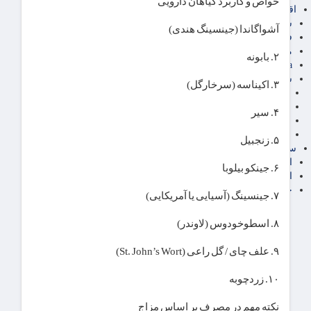
خواص و کاربرد گیاهان دارویی
اقتصاد بین الملل
سیاسی
آشواگاندا (جینسینگ هندی)
فارکس
مناطق آزاد تجاری
۲. بابونه
24intermedia
سایر اخبار اقتصادی
۳. اکیناسه (سرخارگل)
عمومی و سرگرمی
فناوری
۴. سیر
آگهی رسمی و مزایده
آکادمی آموزش اقتصادی
۵. زنجبیل
سایر رسانه ها
اقتصاد فارسی
۶. جینکو بیلوبا
اقتصاد آفرین
خرید انواع دیزل ژنراتور
۷. جینسینگ (آسیایی یا آمریکایی)
۸. اسطوخودوس (لاوندر)
۹. علف چای / گل راعی (St. John’s Wort)
۱۰. زردچوبه
نکته مهم در مصرف بر اساس مزاج