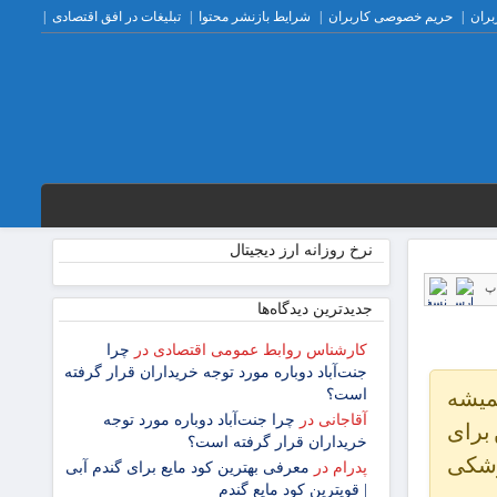
بران
حریم خصوصی کاربران
شرایط بازنشر محتوا
تبلیغات در افق اقتصادی
نرخ روزانه ارز دیجیتال
پ
جدیدترین دیدگاه‌‌ها
کارشناس روابط عمومی اقتصادی
در
چرا
جنت‌آباد دوباره مورد توجه خریداران قرار گرفته
همیشه
است؟
آقاجانی
در
چرا جنت‌آباد دوباره مورد توجه
 برای
خریداران قرار گرفته است؟
وشکی
پدرام
در
معرفی بهترین کود مایع برای گندم آبی
| قویترین کود مایع گندم