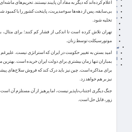
اعلام کرده‌اند که دیگر به مفاد آن پایبند نیستند. تحریم‌های ما
مناطق آزاد تجاری
بی‌سابقه، پس از دهه‌ها سوءمدیریت، پایتخت کشور را با کمبود شد
24intermedia
سایر اخبار اقتصادی
تخلیه شود.
عمومی و سرگرمی
فناوری
تهران تلاش کرده است تا اندکی از فشار کم کنند؛ برای مثال، 
آگهی رسمی و مزایده
موتورسیکلت توسط زنان.
آکادمی آموزش اقتصادی
سایر رسانه ها
امید بستن به تغییر حکومت در ایران که استراتژی نیست. علیرغم پاف
اقتصاد فارسی
اقتصاد آفرین
بمباران تنها زمان بیشتری برای دولت ایران خریده است. بهترین مس
خرید انواع دیزل ژنراتور
برای مذاکره است. چین نیز باید درک کند که فروش سلاح‌های پیشرفته
نیز بر هم خواهد زد.
جنگ دیگری اجتناب‌ناپذیر نیست، اما پرهیز از آن مستلزم آن است که
زور، قابل حل است.