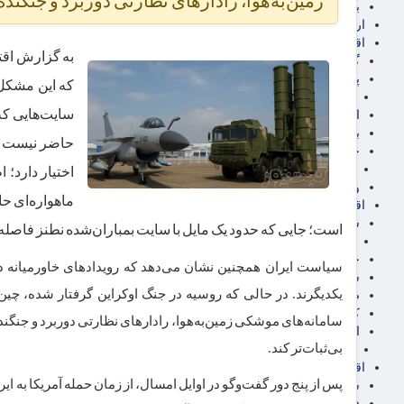
زمین‌به‌هوا، رادار‌های نظارتی دوربرد و جنگنده
برق، آب و انرژی
ارز دیجیتال
اقتصاد اجتماعی
به گزارش اقتص
گردشگری
پزشکی، سلامت و زیبایی
که این مشکل ت
ایران مدلب
سایت‌هایی که
اجتماعی
بازنشستگان
حقوق و قضایی
دفتر وکیل
اختیار دارد؛
ورزشی
ماهواره‌ای ح
اقتصاد شهری و روستایی
شهر و مسکن و عمران
است؛ جایی که حدود یک مایل با سایت بمباران‌شده نطنز فاصله 
گسترش ساختمان
حمل و نقل
سیاست ایران همچنین نشان می‌دهد که رویداد‌های خاورمیانه در
شهرک های صنعتی
یکدیگرند. در حالی که روسیه در جنگ اوکراین گرفتار شده، چین
صنایع غذایی
کشاورزی و دامداری
سامانه‌های موشکی زمین‌به‌هوا، رادار‌های نظارتی دوربرد و جنگنده
اخبار استان ها
بی‌ثبات‌تر کند.
استان تهران
اقتصاد بین الملل
پس از پنج دور گفت‌و‌گو در اوایل امسال، از زمان حمله آمریکا به 
سیاسی
فارکس