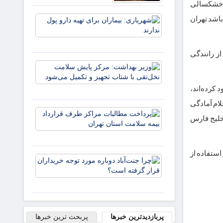
ت. خشکسالی
شهریاری:
باشد تهران
بیماران
برای تهیه
دارو پول
ز رانندگی
ندارند
وزیر
بهداشت:
مرکز
 کرده‌اند،
پایش
لام آمادگی
سلامت
پرداخت
نخل‌تقی با
 خلیج فارس
مطالبات
شتاب
مراکز
تجهیز و
طرف
تکمیل م
قرارداد
استفاده از
چرا
بیمه
جنت‌آباد
سلامت
دوباره
استان
مورد توجه
تهران
خریداران
قرار
پربازدیدترین خبرها
پربحث ترین خبرها
گرفته