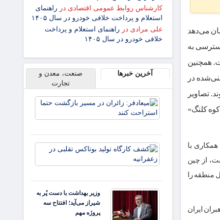
کارشناس روابط عمومی اقتصادی
در
راهنمای
استعلام و پرداخت خلافی خودرو در سال ۱۴۰۵
علی مرادی
در
راهنمای استعلام و پرداخت
ان می‌دهد
خلافی خودرو در سال ۱۴۰۵
دسترسی به
ت. همچنین
آخرین خبرها
صنعت، معدن و
ن ملل بگوید چه مقدار اورانیوم ۶۰ درصد غنی‌شده در
تجارت
د. تصاویر
میعادفر:
کوه کلنگ»
زائران در
مسیر
بازگشت
حتما
همکاری با
کشف
استراحت
کارگاه
ت، از چین
کنند
تولید
ل منطقه را
بوتاکس
تقلبی در
وزیر بهداشت با دست پُر به
زعفرانیه
شیراز می‌آید؛ افتتاح سه
بران ایران
پروژه مهم