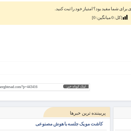
ی برای شما مفید بود؟ امتیاز خود را ثبت کنید.
[کل:
0
میانگین:
0
]
لینک کوتاه خبر:
gheeghtesad.com/?p=443416
پربیننده ترین خبرها
کاشت مو یک جلسه با هوش مصنوعی