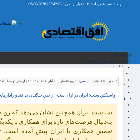
پنجشنبه, ۱۵ مرداد ۱۴۰۵ / قبل از ظهر /
22:42:23
|
2026-08-06
طلا و ارز
صنعت، معدن و تجارت
بازار خودرو
انرژی خودرو
بازرگانی
کد خبر:
443416 |
سیاسی
|
تاریخ انتشار :
26 آبان 1404 - 12:12 |
ارسال توسط :
اقت
کار، اشتغال و تعاون
استارت آپ ها
واشنگتن پست: ایران در ازای نفت، از چین جنگنده، پدافند و رادار‌ها
اقتصاد کلان و بودجه
بانک و بیمه
بورس و سهام
سیاست ایران همچنین نشان می‌دهد که رویداد‌
نفت و پتروشیمی
به‌دنبال فرصت‌های تازه برای همکاری با یکدیگ
سهام عدالت
مالیات
تعمیق همکاری با ایران پیش آمده است. ت
یارانه و معیشت مردم