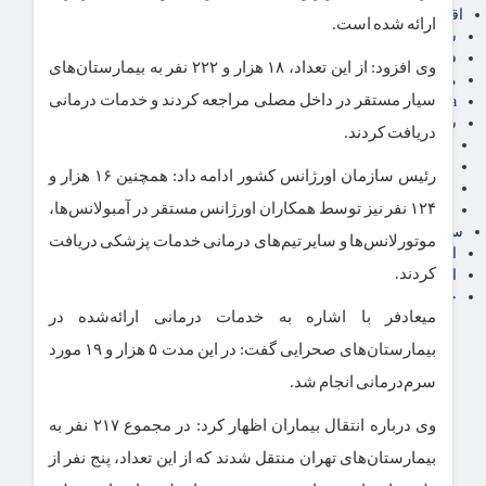
اقتصاد بین الملل
ارائه شده است.
سیاسی
فارکس
وی افزود: از این تعداد، ۱۸ هزار و ۲۲۲ نفر به بیمارستان‌های
مناطق آزاد تجاری
سیار مستقر در داخل مصلی مراجعه کردند و خدمات درمانی
24intermedia
سایر اخبار اقتصادی
دریافت کردند.
عمومی و سرگرمی
فناوری
رئیس سازمان اورژانس کشور ادامه داد: همچنین ۱۶ هزار و
آگهی رسمی و مزایده
۱۲۴ نفر نیز توسط همکاران اورژانس مستقر در آمبولانس‌ها،
آکادمی آموزش اقتصادی
سایر رسانه ها
موتورلانس‌ها و سایر تیم‌های درمانی خدمات پزشکی دریافت
اقتصاد فارسی
کردند.
اقتصاد آفرین
خرید انواع دیزل ژنراتور
میعادفر با اشاره به خدمات درمانی ارائه‌شده در
بیمارستان‌های صحرایی گفت: در این مدت ۵ هزار و ۱۹ مورد
سرم‌درمانی انجام شد.
وی درباره انتقال بیماران اظهار کرد: در مجموع ۲۱۷ نفر به
بیمارستان‌های تهران منتقل شدند که از این تعداد، پنج نفر از