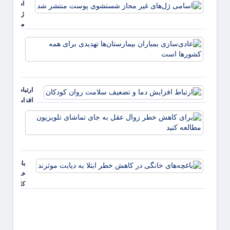
اسامی
ژل‌های غی
مجاز
شستشوی
عادی‌
پوست
بمبارا
منتشر شد
بیمارس
تهدیدی
همه ک
ارتباط
است
افزایش
دما و
برای
تضعیف
کاهش
سلامت
خطر
روان
زوال
کودکان
عقل ب
باغچه‌های
جای
خانگی در
تماشا
کاهش
تلویزی
خطر ابتلا
مطالع
به دیابت
کنید
موثرند