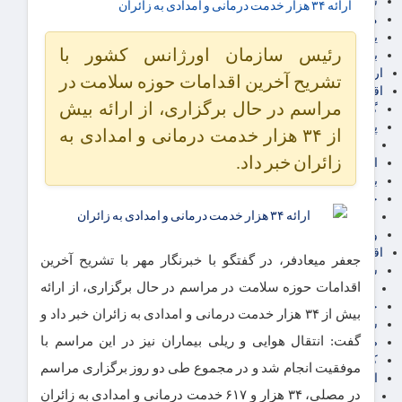
سهام عدالت
ارائه ۳۴ هزار خدمت درمانی و امدادی به زائران
مالیات
یارانه و معیشت مردم
رئیس سازمان اورژانس کشور با
برق، آب و انرژی
ارز دیجیتال
تشریح آخرین اقدامات حوزه سلامت در
اقتصاد اجتماعی
مراسم در حال برگزاری، از ارائه بیش
گردشگری
پزشکی، سلامت و زیبایی
از ۳۴ هزار خدمت درمانی و امدادی به
ایران مدلب
زائران خبر داد.
اجتماعی
بازنشستگان
حقوق و قضایی
دفتر وکیل
ورزشی
اقتصاد شهری و روستایی
جعفر میعادفر، در گفتگو با خبرنگار مهر با تشریح آخرین
شهر و مسکن و عمران
اقدامات حوزه سلامت در مراسم در حال برگزاری، از ارائه
گسترش ساختمان
حمل و نقل
بیش از ۳۴ هزار خدمت درمانی و امدادی به زائران خبر داد و
شهرک های صنعتی
گفت: انتقال هوایی و ریلی بیماران نیز در این مراسم با
صنایع غذایی
کشاورزی و دامداری
موفقیت انجام شد و در مجموع طی دو روز برگزاری مراسم
اخبار استان ها
در مصلی، ۳۴ هزار و ۶۱۷ خدمت درمانی و امدادی به زائران
استان تهران