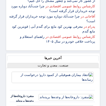
از کشور کار نمی‌کنند و چطور مشکل را حل کنیم؟
کارشناس روابط عمومی اقتصادی
در
چرا جنت‌آباد دوباره مورد
توجه خریداران قرار گرفته است؟
آقاجانی
در
چرا جنت‌آباد دوباره مورد توجه خریداران قرار گرفته
است؟
پدرام
در
معرفی بهترین کود مایع برای گندم آبی | قویترین کود
مایع گندم
کارشناس روابط عمومی اقتصادی
در
راهنمای استعلام و
پرداخت خلافی خودرو در سال ۱۴۰۵
آخرین خبرها
صنعت، معدن و تجارت
انتقاد
بیمارا
هموفیل
کمبود 
درخو
منفرد: داروخانه‌ها از
از رسان
وعده‌ها بریده‌اند