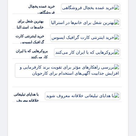
خرید عمده یخچال
فروشگاهی
بهترین شغل برای
خانم‌ها در استرالیا
خرید اینترنتی کارت
گرافیک ایسوس
بروکرهایی‌ که با ایران
کار می‌کنند
بررس
راهکا
مؤثر ب
تقویت 
کارفر
با هدایای تبلیغاتی
و افز
خلاقانه معروف
جذابی
شوید
آگهی‌ه