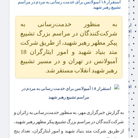
سهام عدالت
استقرار ۱۸ آمبولانس برای خدمت رسانی به مردم در مراسم
مالیات
تشییع رهبر شهید
یارانه و معیشت مردم
برق، آب و انرژی
به منظور خدمت‌رسانی به
ارز دیجیتال
اقتصاد اجتماعی
شرکت‌کنندگان در مراسم بزرگ تشییع
گردشگری
پیکر مطهر رهبر شهید، از طریق شرکت
پزشکی، سلامت و زیبایی
ایران مدلب
متد بنیاد شهید و امور ایثارگران 18
اجتماعی
آمبولانس در تهران و در مسیر تشییع
بازنشستگان
حقوق و قضایی
رهبر شهید انقلاب مستقر شد.
دفتر وکیل
ورزشی
اقتصاد شهری و روستایی
شهر و مسکن و عمران
گسترش ساختمان
حمل و نقل
شهرک های صنعتی
به گزارش خبرگزاری مهر، به منظور خدمت‌رسانی به زائران و
صنایع غذایی
شرکت‌کنندگان در مراسم بزرگ تشییع پیکر مطهر رهبر شهید،
کشاورزی و دامداری
اخبار استان ها
از طریق شرکت متد بنیاد شهید و امور ایثارگران، تعداد پنج
استان تهران