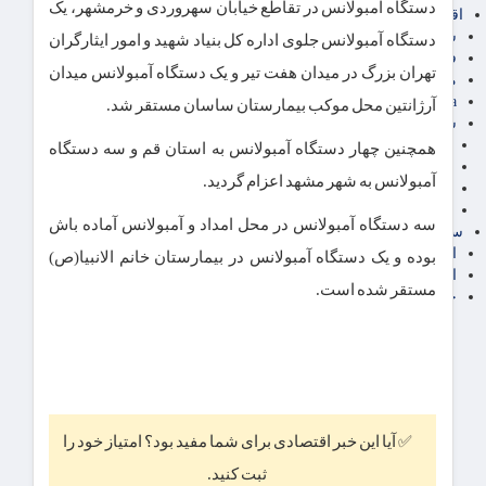
دستگاه آمبولانس در تقاطع خیابان سهروردی و خرمشهر، یک
اقتصاد بین الملل
سیاسی
دستگاه آمبولانس جلوی اداره کل بنیاد شهید و امور ایثارگران
فارکس
تهران بزرگ در میدان هفت تیر و یک دستگاه آمبولانس میدان
مناطق آزاد تجاری
24intermedia
آرژانتین محل موکب بیمارستان ساسان مستقر شد.
سایر اخبار اقتصادی
عمومی و سرگرمی
همچنین چهار دستگاه آمبولانس به استان قم و سه دستگاه
فناوری
آمبولانس به شهر مشهد اعزام گردید.
آگهی رسمی و مزایده
آکادمی آموزش اقتصادی
سه دستگاه آمبولانس در محل امداد و آمبولانس آماده باش
سایر رسانه ها
اقتصاد فارسی
بوده و یک دستگاه آمبولانس در بیمارستان خانم الانبیا(ص)
اقتصاد آفرین
مستقر شده است.
خرید انواع دیزل ژنراتور
✅ آیا این خبر اقتصادی برای شما مفید بود؟ امتیاز خود را
ثبت کنید.