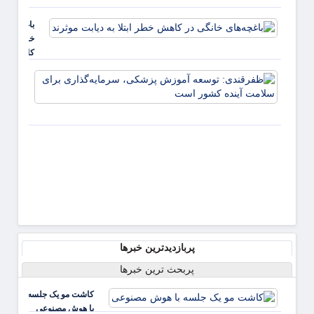
زوال
کودکان
عقل ب
باغچه‌های
جای
خانگی در
تماشا
کاهش
تلویزی
خطر ابتلا
مطالع
ظفرقن
به دیابت
کنید
توسعه
موثرند
پزشکی
سرمایه
برای 
آینده
پربازدیدترین خبرها
پربحث ترین خبرها
کاشت مو یک جلسه
با هوش مصنوعی