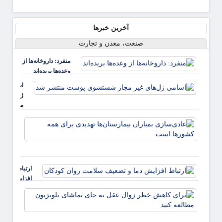
آخرین خبرها
صنعت، معدن و تجارت
منفرد: داروخانه‌ها از
وعده‌ها بریده‌اند
اسامی
ژل‌های غی
مجاز
شستشوی
عادی‌
پوست
بمبارا
منتشر شد
بیمارس
تهدیدی
همه ک
ارتباط
است
افزایش
دما و
برای
تضعیف
کاهش
سلامت
خطر
روان