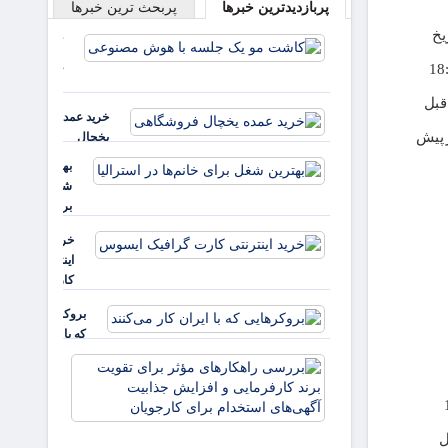
پربازدیدترین خبرها
پربحث ترین خبرها
یخ
کاشت مو
یک جلسه
18
با هوش
قبل
مصنوعی
خرید عمده
یخچال
فروشگاهی
بهترین
شغل
برای
خانم‌ها
خرید
در
اینترنتی
استرالیا
کارت
گرافیک
بروکرهایی‌
ایسوس
که با ایران
کار می‌کنند
بررسی
راهکارهای
مؤثر برای
تقویت برند
ل
کارفرمایی