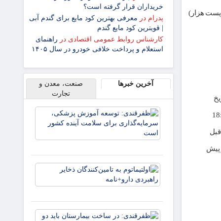
خریداران قرار گرفته است؟
وازده میلیون و دویست هزار)
پدرام
در
معرفی بهترین کود مایع برای گندم آبی
| قویترین کود مایع گندم
کارشناس روابط عمومی اقتصادی
در
راهنمای
استعلام و پرداخت خلافی خودرو در سال ۱۴۰۵
آخرین خبرها
صنعت، معدن و
تجارت
یخ
ظفرقندی:
18
توسعه آم
پزشکی،
قبل
سرمایه‌گذا
برای سلام
آینده کش
اولتیماتوم 
تامین‌کنند
ذخایر راهب
دارو+نامه
ظفرقندی: