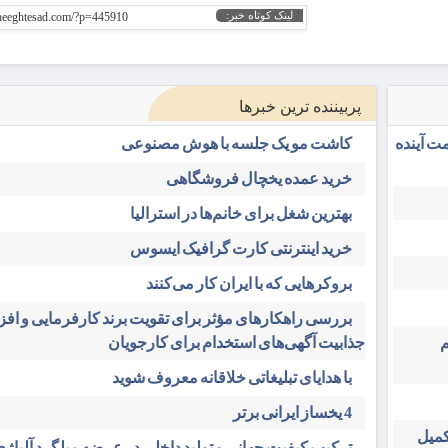
لینک کوتاه خبر:
gheeghtesad.com/?p=445910
پربیننده ترین خبرها
ت آینده
کاشت مو یک جلسه با هوش مصنوعی
خرید عمده یخچال فروشگاهی
بهترین شغل برای خانم‌ها در استرالیا
خرید اینترنتی کارت گرافیک ایسوس
بروکرهایی‌ که با ایران کار می‌کنند
بررسی راهکارهای مؤثر برای تقویت برند کارفرمایی و اف
م
جذابیت آگهی‌های استخدام برای کارجویان
با هدایای تبلیغاتی خلاقانه معروف شوید
4 یخساز ایرانی برتر
کمیل
ترکیب کیفیت جهانی و تولید داخلی در عرضه میلگرد آلیاژی 