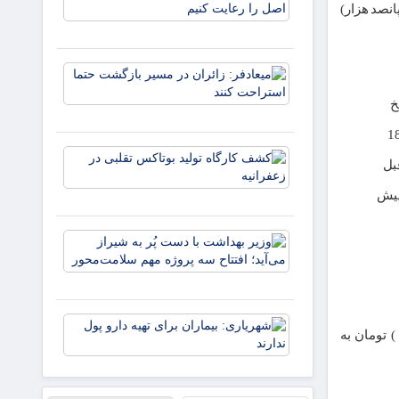
در ساخت
۱۱۷,۵۰۰,۰۰ (یکصد و هفده میلیون و پانصد هزار)
بیمارستان
باید دو اص
را رعایت
میعادفر:
کنیم
زائران در
خ
مسیر
بازگشت
1
حتما
کشف
استراحت
بل
کارگاه
کنند
تولید
بوتاکس
تقلبی در
وزیر
زعفرانیه
بهداشت
با دست
پُر به
شیراز
شهریاری:
می‌آید؛
و هشت ) تومان به
بیماران
افتتاح
برای تهیه
سه
دارو پول
پروژه
ندارند
مهم