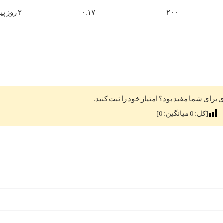
۲۰۰
۰.۱۷
۲ روز پیش
ی برای شما مفید بود؟ امتیاز خود را ثبت کنید.
[کل:
0
میانگین:
0
]