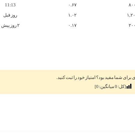
11:13
۰.۶۷
۸۰
۱,۲
۱.۰۲
روز قبل
۲۰
۰.۱۷
۲ روز پیش
ی برای شما مفید بود؟ امتیاز خود را ثبت کنید.
[کل:
0
میانگین:
0
]