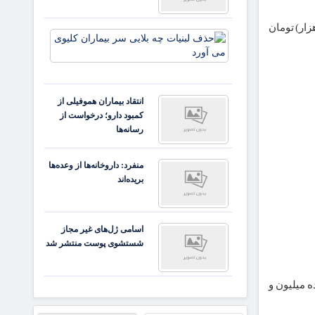
 (شصت و یک میلیون و پانصد هزار) تومان
حذف
لبنیات
چه بلایی
سر
بیماران
انتقاد بیماران هموفیلی از
کلیوی
کمبود دارو؛ درخواست از
می آورد
رسانه‌ها
منفرد: داروخانه‌ها از وعده‌ها
بریده‌اند
اسامی ژل‌های غیر مجاز
شستشوی پوست منتشر شد
ن و دویست هزار) تومان به ۱۱۲,۸۰۰,۰۰۰ (یکصد و دوازده میلیون و