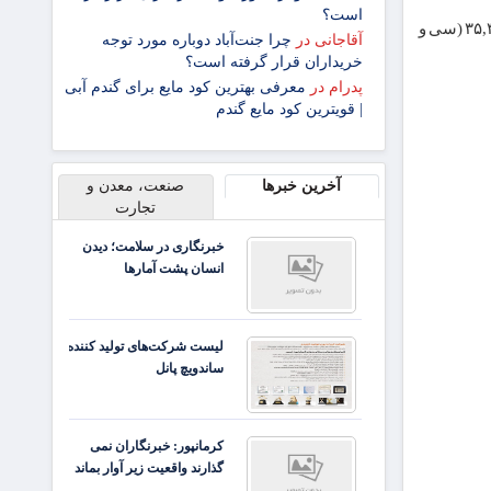
است؟
ربع سکه امروز با افزایش ۰.۸۴ درصدی، از ۳۵,۰۰۰,۰۰۰ (سی و پنج میلیون) تومان به ۳۵,۳۰۰,۰۰۰ (سی و
آقاجانی
در
چرا جنت‌آباد دوباره مورد توجه
خریداران قرار گرفته است؟
پدرام
در
معرفی بهترین کود مایع برای گندم آبی
| قویترین کود مایع گندم
آخرین خبرها
صنعت، معدن و
تجارت
خبرنگاری در سلامت؛ دیدن
انسان پشت آمارها
لیست شرکت‌های تولید کننده
ساندویچ پانل
کرمانپور: خبرنگاران نمی
گذارند واقعیت زیر آوار بماند