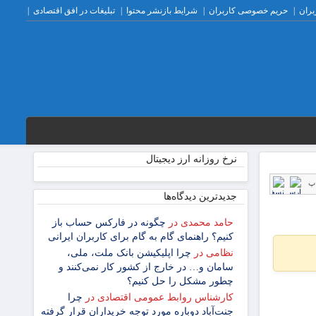
بران
حریم خصوصی کاربران
شرایط بازنشر محتوا
تبلیغات در افق اقتصادی
نرخ روزانه ارز دیجیتال
پ
جدیدترین دیدگاه‌‌ها
حامد محمدی
در
چگونه در فارکس حساب باز
کنیم؟ راهنمای گام ‌به ‌گام برای کاربران ایرانی
نظامی
در
چرا اپلیکیشن بانک ملت، ملی،
سامان و… در خارج از کشور کار نمی‌کنند و
چطور مشکل را حل کنیم؟
کارشناس روابط عمومی اقتصادی
در
چرا
جنت‌آباد دوباره مورد توجه خریداران قرار گرفته