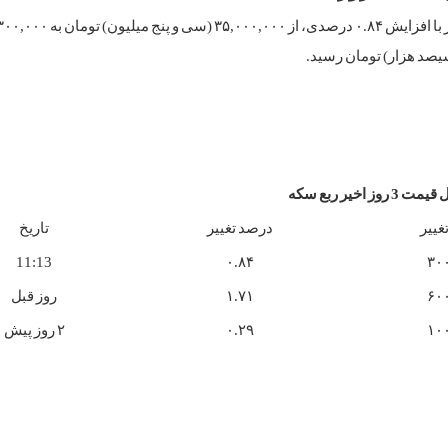
سیصد هزار) تومان رسید.
3 روز اخیر ربع سکه
غییر
درصد تغییر
تاریخ
11:13
۰.۸۴
۳۰
۶۰
۱.۷۱
روز قبل
۱۰
۰.۲۹
۲ روز پیش