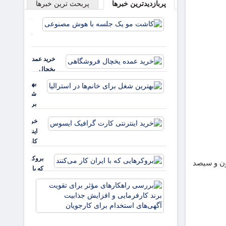
پربازدیدترین خبرها
پربحث ترین خبرها
کاشت مو
یک جلسه
با هوش
مصنوعی
خرید عمده
یخچال
فروشگاهی
بهترین
شغل
برای
خانم‌ها
خرید
در
اینترنتی
استرالیا
کارت
گرافیک
بروکرهایی‌
ایسوس
تومان به ۱۱۸,۳۰۰,۰۰۰ (یکصد و هجده میلیون و سیصد
که با ایران
کار می‌کنند
بررسی
راهکارهای
مؤثر برای
تقویت برند
کارفرمایی