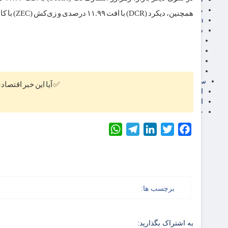
مناطق آزاد تجاری
همچنین، دیکرد (DCR) با افت ۱۱.۹۹ درصدی و زی‌کش (ZEC) با کاهش ۱۱.۷۸ درصدی، دیگر بازندگان امروز بودند.
24intermedia
سایر اخبار اقتصادی
عمومی و سرگرمی
فناوری
آگهی رسمی و مزایده
آکادمی آموزش اقتصادی
سایر رسانه ها
✅ آیا این خبر اقتصاد
اقتصاد فارسی
اقتصاد آفرین
خرید انواع دیزل ژنراتور
WhatsApp
Telegram
LinkedIn
Twitter
Facebook
برچسب ها:
به اشتراک بگذارید: