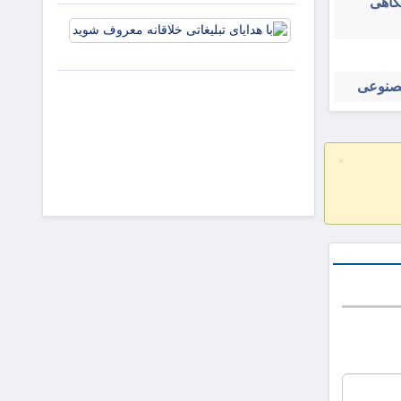
شگاهی
و افزایش
با هدایای
جذابیت
تبلیغاتی
آگهی‌ها
خلاقانه
معروف
مصنوعی
شوید
×