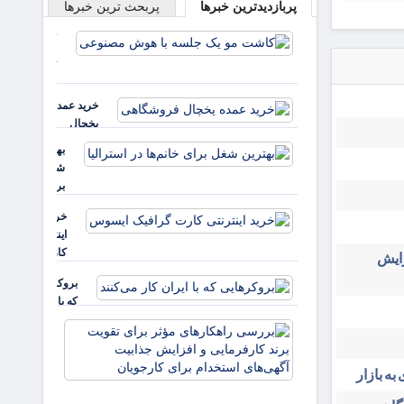
پربازدیدترین خبرها
پربحث ترین خبرها
استراحت
کنند
کاشت مو
یک جلسه
با هوش
مصنوعی
خرید عمده
یخچال
فروشگاهی
بهترین
شغل
برای
خانم‌ها
خرید
در
اینترنتی
استرالیا
کارت
زایش
گرافیک
بروکرهایی‌
ایسوس
که با ایران
کار می‌کنند
بررسی
راهکارهای
مؤثر برای
به بازار
تقویت برند
کارفرمایی