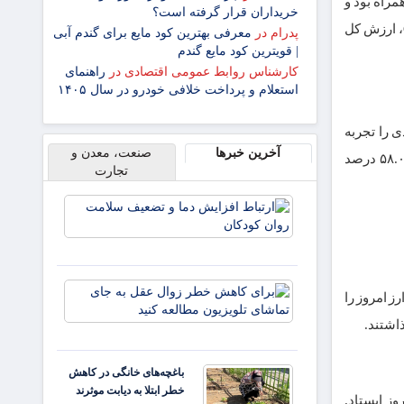
همراه بود و
خریداران قرار گرفته است؟
اکثر رمزارز‌ها کاهش قیمت را تجربه کردند. بر اساس داده‌های وب‌سایت CoinMarketCap، ارزش کل
پدرام
در
معرفی بهترین کود مایع برای گندم آبی
| قویترین کود مایع گندم
کارشناس روابط عمومی اقتصادی
در
راهنمای
استعلام و پرداخت خلافی خودرو در سال ۱۴۰۵
رایی دیجیتال، طی ۲۴ ساعت گذشته ریزشی ۵.۴۰ درصدی را تجربه
آخرین خبرها
صنعت، معدن و
کرده و هم‌اکنون با قیمت ۸۹.۷۷۸ دلار معامله می‌شود. تسلط بیت‌کوین بر بازار نیز به ۵۸.۰۶ درصد
تجارت
ارتباط
افزایش
دما و
تضعیف
سلامت
برای
روان
دی، عنوان پرسودترین رمزارز امروز را
کاهش
کودکان
خطر
زوال
عقل به
باغچه‌های خانگی در کاهش
جای
خطر ابتلا به دیابت موثرند
تماشای
‌های روز ایستاد.