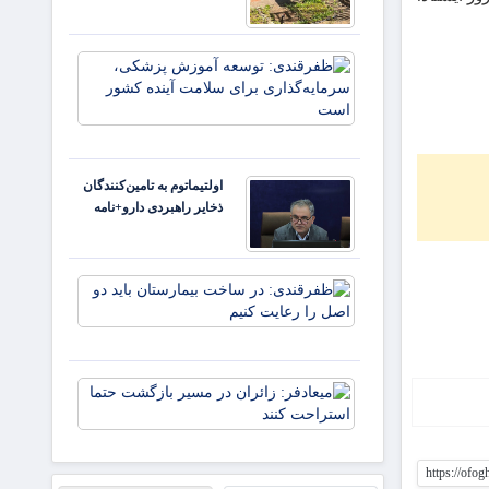
تلویزیون
مطالعه
کنید
ظفرقندی:
توسعه آم
پزشکی،
سرمایه‌گذا
برای سلام
آینده کش
اولتیماتوم به تامین‌کنندگان
ذخایر راهبردی دارو+نامه
ظفرقندی:
در ساخت
بیمارستان
باید دو اص
را رعایت
میعادفر:
کنیم
زائران در
مسیر
بازگشت
https://ofo
حتما