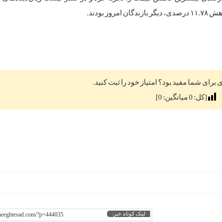
ی برای شما مفید بود؟ امتیاز خود را ثبت کنید.
[کل:
0
میانگین:
0
]
لینک کوتاه خبر:
gheeghtesad.com/?p=444035