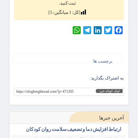
ثبت کنید.
[کل:
1
میانگین:
5
]
WhatsApp
Telegram
LinkedIn
Twitter
Facebook
برچسب ها:
به اشتراک بگذارید:
لینک کوتاه خبر:
https://ofogheeghtesad.com/?p=471205
آخرین خبرها
ارتباط افزایش دما و تضعیف سلامت روان کودکان