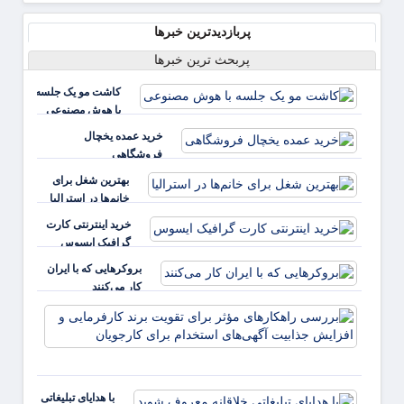
پربازدیدترین خبرها
پربحث ترین خبرها
کاشت مو یک جلسه
با هوش مصنوعی
خرید عمده یخچال
فروشگاهی
بهترین شغل برای
خانم‌ها در استرالیا
خرید اینترنتی کارت
گرافیک ایسوس
بروکرهایی‌ که با ایران
کار می‌کنند
بررس
راهکا
مؤثر ب
تقویت 
کارفر
با هدایای تبلیغاتی
و افز