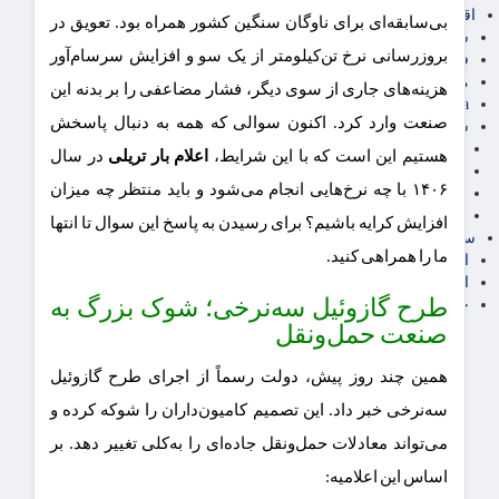
اقتصاد بین الملل
بی‌سابقه‌ای برای ناوگان سنگین کشور همراه بود. تعویق در
سیاسی
بروزرسانی نرخ تن‌کیلومتر از یک سو و افزایش سرسام‌آور
فارکس
مناطق آزاد تجاری
هزینه‌های جاری از سوی دیگر، فشار مضاعفی را بر بدنه این
24intermedia
صنعت وارد کرد. اکنون سوالی که همه به دنبال پاسخش
سایر اخبار اقتصادی
عمومی و سرگرمی
هستیم این است که با این شرایط،
اعلام بار تریلی
در سال
فناوری
۱۴۰۶ با چه نرخ‌هایی انجام می‌شود و باید منتظر چه میزان
آگهی رسمی و مزایده
آکادمی آموزش اقتصادی
افزایش کرایه باشیم؟ برای رسیدن به پاسخ این سوال تا انتها
سایر رسانه ها
ما را همراهی کنید.
اقتصاد فارسی
اقتصاد آفرین
طرح گازوئیل سه‌نرخی؛ شوک بزرگ به
خرید انواع دیزل ژنراتور
صنعت حمل‌ونقل
همین چند روز پیش، دولت رسماً از اجرای طرح گازوئیل
سه‌نرخی خبر داد. این تصمیم کامیون‌داران را شوکه کرده و
می‌تواند معادلات حمل‌ونقل جاده‌ای را به‌کلی تغییر دهد. بر
اساس این اعلامیه: