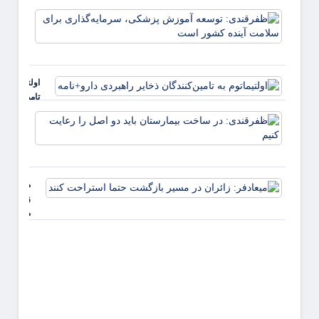
خطر ابتلا
مطالع
ظفرقن
به دیابت
کنید
توسعه
موثرند
پزشکی
سرمایه
برای 
اولتیماتوم به
آینده
تامین‌کنندگا
ذخایر راهبر
ظفرقن
دارو+نامه
در سا
بیمار
باید د
را رعا
میعادفر:
کنیم
زائران در
مسیر
بازگشت
حتما
استراحت
کنند