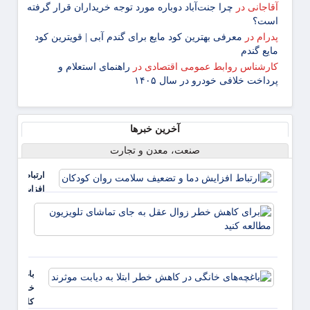
آقاجانی
در
چرا جنت‌آباد دوباره مورد توجه خریداران قرار گرفته
است؟
پدرام
در
معرفی بهترین کود مایع برای گندم آبی | قویترین کود
مایع گندم
کارشناس روابط عمومی اقتصادی
در
راهنمای استعلام و
پرداخت خلافی خودرو در سال ۱۴۰۵
آخرین خبرها
صنعت، معدن و تجارت
ارتباط
افزایش
دما و
برای
تضعیف
کاهش
سلامت
خطر
روان
زوال
کودکان
عقل ب
باغچه‌های
جای
خانگی در
تماشا
کاهش
تلویزی