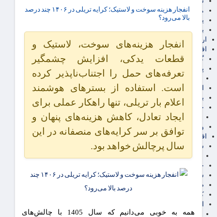
سهام عدالت
انفجار هزینه سوخت و لاستیک؛ کرایه تریلی در ۱۴۰۶ چند درصد
مالیات
بالا می‌رود؟
یارانه و معیشت مردم
برق، آب و انرژی
ارز دیجیتال
انفجار هزینه‌های سوخت، لاستیک و
اقتصاد اجتماعی
قطعات یدکی، افزایش چشمگیر
گردشگری
پزشکی، سلامت و زیبایی
تعرفه‌های حمل را اجتناب‌ناپذیر کرده
ایران مدلب
است. استفاده از بسترهای هوشمند
اجتماعی
بازنشستگان
اعلام بار تریلی، تنها راهکار عملی برای
حقوق و قضایی
ایجاد تعادل، کاهش هزینه‌های پنهان و
دفتر وکیل
ورزشی
توافق بر سر کرایه‌های منصفانه در این
اقتصاد شهری و روستایی
سال پرچالش خواهد بود.
شهر و مسکن و عمران
گسترش ساختمان
حمل و نقل
شهرک های صنعتی
صنایع غذایی
کشاورزی و دامداری
اخبار استان ها
همه به خوبی می‌دانیم که سال 1405 با چالش‌های
استان تهران