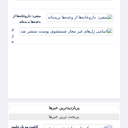
هموفیل
کلیوی
کمبود 
می آورد
درخو
منفرد: داروخانه‌ها از
از رسان
وعده‌ها بریده‌اند
اسامی
ژل‌های غی
مجاز
شستشوی
پوست
منتشر شد
پربازدیدترین خبرها
پربحث ترین خبرها
کاشت مو یک جلسه