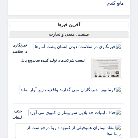
مایع گندم
آخرین خبرها
صنعت، معدن و تجارت
خبرنگاری
در سلامت؛
دیدن
لیست شرکت‌های تولید کننده ساندویچ پانل
انسان
پشت
آمارها
کرمانپور:
خبرنگارا
نمی گذار
واقعیت ز
حذف
آوار بماند
لبنیات
چه بلایی
انتقاد
سر
بیمارا
بیماران