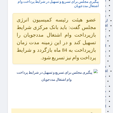
سهام عدالت
پیگیری مجلس برای تسریع و تسهیل در شرایط پرداخت وام
مالیات
اشتغال مددجویان
یارانه و معیشت مردم
برق، آب و انرژی
عضو هیئت رئیسه کمیسیون انرژی
ارز دیجیتال
اقتصاد اجتماعی
مجلس گفت: باید بانک مرکزی شرایط
گردشگری
بازپرداخت وام اشتغال مددجویان را
پزشکی، سلامت و زیبایی
ایران مدلب
تسهیل کند و در این زمینه مدت زمان
اجتماعی
بازپرداخت به 84 ماه بازگردد و شرایط
بازنشستگان
حقوق و قضایی
پرداخت وام نیز تسریع شود.
دفتر وکیل
ورزشی
اقتصاد شهری و روستایی
شهر و مسکن و عمران
گسترش ساختمان
حمل و نقل
شهرک های صنعتی
صنایع غذایی
کشاورزی و دامداری
اخبار استان ها
استان تهران