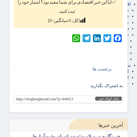
✅ آیا این خبر اقتصادی برای شما مفید بود؟ امتیاز خود را
اقتصاد بین الملل
سیاسی
ثبت کنید.
فارکس
[کل:
0
میانگین:
0
]
مناطق آزاد تجاری
24intermedia
سایر اخبار اقتصادی
WhatsApp
Telegram
LinkedIn
Twitter
Facebook
عمومی و سرگرمی
فناوری
آگهی رسمی و مزایده
آکادمی آموزش اقتصادی
سایر رسانه ها
برچسب ها:
اقتصاد فارسی
اقتصاد آفرین
خرید انواع دیزل ژنراتور
به اشتراک بگذارید:
لینک کوتاه خبر:
https://ofogheeghtesad.com/?p=444413
آخرین خبرها
خبرنگاری در سلامت؛ دیدن انسان پشت آمارها