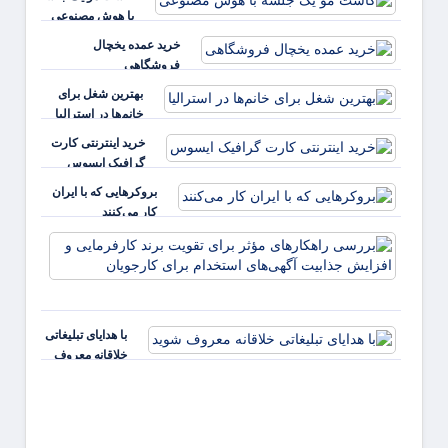
با هوش مصنوعی
خرید عمده یخچال
فروشگاهی
بهترین شغل برای
خانم‌ها در استرالیا
خرید اینترنتی کارت
گرافیک ایسوس
بروکرهایی‌ که با ایران
کار می‌کنند
بررس
راهکا
مؤثر ب
تقویت 
کارفر
با هدایای تبلیغاتی
و افز
خلاقانه معروف
جذابی
شوید
آگهی‌ه