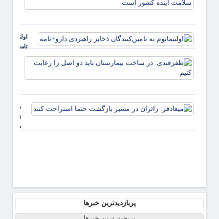
توسعه
پزشکی
سرمایه
برای 
اولتیماتوم به
آینده
تامین‌کنندگا
ذخایر راهبر
ظفرقن
دارو+نامه
در سا
بیمار
باید د
را رعا
میعادفر:
کنیم
زائران در
مسیر
بازگشت
حتما
استراحت
کنند
پربازدیدترین خبرها
پربحث ترین خبرها