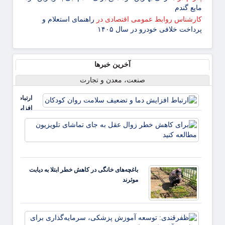
مایع گندم
کارشناس روابط عمومی اقتصادی
در
راهنمای استعلام و
پرداخت خلافی خودرو در سال ۱۴۰۵
آخرین خبرها
صنعت، معدن و تجارت
ارتباط
افزایش
دما و
برای
تضعیف
کاهش
سلامت
خطر
روان
زوال
کودکان
عقل ب
باغچه‌های خانگی در کاهش خطر ابتلا به دیابت
جای
موثرند
تماشا
تلویزی
مطالع
کنید
ظفرقن