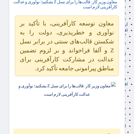
سهام عدالت
معاون وزیر کار: قالب‌ها را برای نسل Z بشکنید؛ نوآوری و عدالت
مالیات
کارآفرینی لازم است
یارانه و معیشت مردم
برق، آب و انرژی
معاون توسعه کارآفرینی، با تأکید بر
ارز دیجیتال
اقتصاد اجتماعی
نوآوری و خطرپذیری، دولت را به
گردشگری
شکستن قالب‌های سنتی در برابر نسل
پزشکی، سلامت و زیبایی
ایران مدلب
Z و آلفا فراخواند و بر لزوم تضمین
اجتماعی
عدالت در مشارکت کارآفرینی برای
بازنشستگان
حقوق و قضایی
مناطق پیرامونی جامعه تأکید کرد.
دفتر وکیل
ورزشی
اقتصاد شهری و روستایی
شهر و مسکن و عمران
گسترش ساختمان
حمل و نقل
شهرک های صنعتی
صنایع غذایی
کشاورزی و دامداری
اخبار استان ها
استان تهران