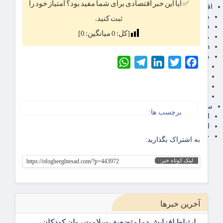
✅ آیا این خبر اقتصادی برای شما مفید بود؟ امتیاز خود را
اقتصاد بین الملل
سیاسی
ثبت کنید.
فارکس
[کل:
0
میانگین:
0
]
مناطق آزاد تجاری
24intermedia
سایر اخبار اقتصادی
WhatsApp
Telegram
LinkedIn
Twitter
Facebook
عمومی و سرگرمی
فناوری
آگهی رسمی و مزایده
آکادمی آموزش اقتصادی
سایر رسانه ها
برچسب ها:
اقتصاد فارسی
اقتصاد آفرین
خرید انواع دیزل ژنراتور
به اشتراک بگذارید:
لینک کوتاه خبر:
https://ofogheeghtesad.com/?p=443972
آخرین خبرها
ارتباط افزایش دما و تضعیف سلامت روان کودکان