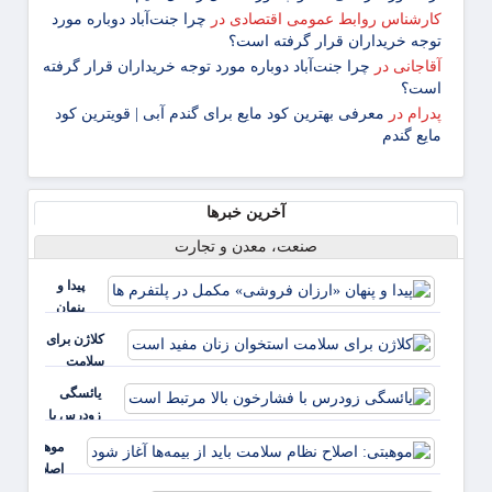
کارشناس روابط عمومی اقتصادی
در
چرا جنت‌آباد دوباره مورد
توجه خریداران قرار گرفته است؟
آقاجانی
در
چرا جنت‌آباد دوباره مورد توجه خریداران قرار گرفته
است؟
پدرام
در
معرفی بهترین کود مایع برای گندم آبی | قویترین کود
مایع گندم
آخرین خبرها
صنعت، معدن و تجارت
پیدا و
پنهان
«ارزان
کلاژن برای
فروشی»
سلامت
مکمل در
استخوان
یائسگی
پلتفرم ها
زنان مفید
زودرس با
است
فشارخون
موهبتی:
بالا مرتبط
اصلاح
است
نظام