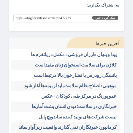
به اشتراک بگذارید:
لینک کوتاه خبر:
https://ofogheeghtesad.com/?p=472735
آخرین خبرها
پیدا و پنهان «ارزان فروشی» مکمل در پلتفرم ها
کلاژن برای سلامت استخوان زنان مفید است
یائسگی زودرس با فشارخون بالا مرتبط است
موهبتی: اصلاح نظام سلامت باید از بیمه‌ها آغاز شود
عمو پورنگ در مرکز طبی کودکان+ عکس
خبرنگاری در سلامت؛ دیدن انسان پشت آمارها
لیست شرکت‌های تولید کننده ساندویچ پانل
کرمانپور: خبرنگاران نمی گذارند واقعیت زیر آوار بماند