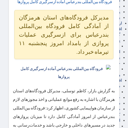
سهام عدالت
فرودگاه بین‌المللی بندرعباس آماده ازسرگیری کامل پروازها
مالیات
یارانه و معیشت مردم
مدیرکل فرودگاه‌های استان هرمزگان
برق، آب و انرژی
ارز دیجیتال
از آمادگی کامل فرودگاه بین‌المللی
اقتصاد اجتماعی
بندرعباس برای ازسرگیری عملیات
گردشگری
پزشکی، سلامت و زیبایی
پروازی از بامداد امروز پنجشنبه ۱۱
ایران مدلب
تیرماه خبر داد.
اجتماعی
بازنشستگان
حقوق و قضایی
دفتر وکیل
ورزشی
اقتصاد شهری و روستایی
شهر و مسکن و عمران
به گزارش بازار، کاظم توسلی، مدیرکل فرودگاه‌های استان
گسترش ساختمان
حمل و نقل
هرمزگان با اشاره به رفع موانع عملیاتی و اخذ مجوزهای لازم
شهرک های صنعتی
از سازمان هواپیمایی کشوری، اظهار کرد: فرودگاه بین‌المللی
صنایع غذایی
کشاورزی و دامداری
بندرعباس از امروز آمادگی کامل دارد تا میزبان پروازهای
اخبار استان ها
جدید در مسیرهای داخلی و خارجی باشد و خدمات‌رسانی به
استان تهران