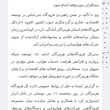
اقتصاد بین الملل
مسافران بدون وقفه انجام شود.
سیاسی
فارکس
وی با تأکید بر نقش راهبردی فرودگاه بندرعباس در توسعه
مناطق آزاد تجاری
اقتصادی، تجاری و گردشگری جنوب کشور، افزود: اداره‌کل
24intermedia
سایر اخبار اقتصادی
فرودگاه‌های استان هرمزگان آمادگی دارد در کوتاه‌ترین زمان
عمومی و سرگرمی
ممکن برنامه‌های ابلاغی و پیشنهادهای ارائه‌شده از سوی
فناوری
آگهی رسمی و مزایده
شرکت‌های هواپیمایی را بررسی و اجرایی کند.
آکادمی آموزش اقتصادی
سایر رسانه ها
مدیرکل فرودگاه‌های هرمزگان ادامه داد: توسعه شبکه
اقتصاد فارسی
پروازی و افزایش ظرفیت خدمات هوایی، نقش مؤثری در
اقتصاد آفرین
خرید انواع دیزل ژنراتور
تسهیل تردد مسافران، رونق فعالیت‌های اقتصادی و ارتقای
جایگاه هرمزگان در حوزه حمل‌ونقل هوایی خواهد داشت.
به گزارش ایسنا به نقل از روابط عمومی اداره کل فرودگاه
هرمزگان در روز پنجشنبه ۱۱ تیر، توسلی در پایان ابراز
امیدواری کرد با همکاری و تعامل سازنده میان مجموعه
فرودگاهی، شرکت‌های هواپیمایی و دستگاه‌های مرتبط،