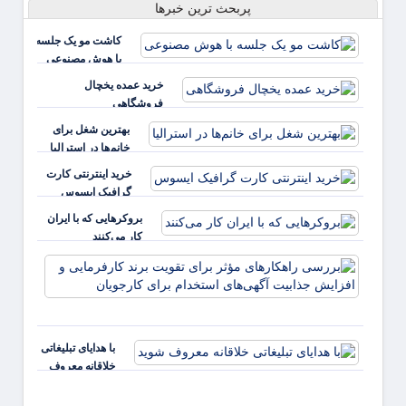
پربحث ترین خبرها
کاشت مو یک جلسه
با هوش مصنوعی
خرید عمده یخچال
فروشگاهی
بهترین شغل برای
خانم‌ها در استرالیا
خرید اینترنتی کارت
گرافیک ایسوس
بروکرهایی‌ که با ایران
کار می‌کنند
بررس
راهکا
مؤثر ب
تقویت 
کارفر
با هدایای تبلیغاتی
و افز
خلاقانه معروف
جذابی
شوید
آگهی‌ه