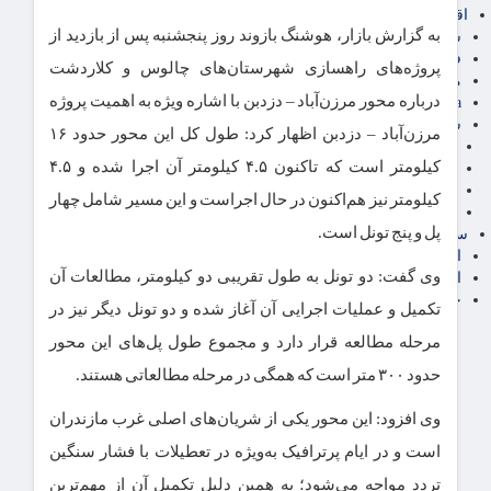
اقتصاد بین الملل
به گزارش بازار، هوشنگ بازوند روز پنجشنبه پس از بازدید از
سیاسی
فارکس
پروژه‌های راهسازی شهرستان‌های چالوس و کلاردشت
مناطق آزاد تجاری
درباره محور مرزن‌آباد – دزدبن با اشاره ویژه به اهمیت پروژه
24intermedia
سایر اخبار اقتصادی
مرزن‌آباد – دزدبن اظهار کرد: طول کل این محور حدود ۱۶
عمومی و سرگرمی
کیلومتر است که تاکنون ۴.۵ کیلومتر آن اجرا شده و ۴.۵
فناوری
آگهی رسمی و مزایده
کیلومتر نیز هم‌اکنون در حال اجراست و این مسیر شامل چهار
آکادمی آموزش اقتصادی
پل و پنج تونل است.
سایر رسانه ها
اقتصاد فارسی
وی گفت: دو تونل به طول تقریبی دو کیلومتر، مطالعات آن
اقتصاد آفرین
خرید انواع دیزل ژنراتور
تکمیل و عملیات اجرایی آن آغاز شده و دو تونل دیگر نیز در
مرحله مطالعه قرار دارد و مجموع طول پل‌های این محور
حدود ۳۰۰ متر است که همگی در مرحله مطالعاتی هستند.
وی افزود: این محور یکی از شریان‌های اصلی غرب مازندران
است و در ایام پرترافیک به‌ویژه در تعطیلات با فشار سنگین
تردد مواجه می‌شود؛ به همین دلیل تکمیل آن از مهم‌ترین