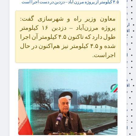
سهام عدالت
۴.۵ کیلومتر از پروژه مرزن آباد – دزدبن در دست اجرا است
مالیات
یارانه و معیشت مردم
معاون وزیر راه و شهرسازی گفت:
برق، آب و انرژی
ارز دیجیتال
پروژه مرزن‌آباد – دزدبن ۱۶ کیلومتر
اقتصاد اجتماعی
طول دارد که تاکنون ۴.۵ کیلومتر آن اجرا
گردشگری
پزشکی، سلامت و زیبایی
شده و ۴.۵ کیلومتر نیز هم‌اکنون در حال
ایران مدلب
اجراست.
اجتماعی
بازنشستگان
حقوق و قضایی
دفتر وکیل
ورزشی
اقتصاد شهری و روستایی
شهر و مسکن و عمران
گسترش ساختمان
حمل و نقل
شهرک های صنعتی
صنایع غذایی
کشاورزی و دامداری
اخبار استان ها
استان تهران