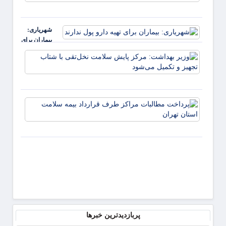
با دس
زعفرانیه
پُر به
شیراز
شهریاری:
می‌آید؛
بیماران برای
افتتاح
تهیه دارو پول
سه
وزیر
ندارند
پروژه
بهداش
مهم
مرکز
پایش
سلام
پرداخ
نخل‌تق
مطالب
شتاب
مراکز
تجهیز 
طرف
تکمیل
قراردا
بیمه
سلام
استان
تهران
پربازدیدترین خبرها