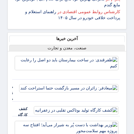
مایع گندم
کارشناس روابط عمومی اقتصادی
در
راهنمای استعلام و
پرداخت خلافی خودرو در سال ۱۴۰۵
آخرین خبرها
صنعت، معدن و تجارت
ظفرقن
در سا
بیمار
باید د
را رعا
میعادفر:
کنیم
زائران در
مسیر
بازگشت
کشف
حتما
کارگاه
استراحت
تولید
کنند
وزیر
بوتاکس
بهداش
تقلبی در