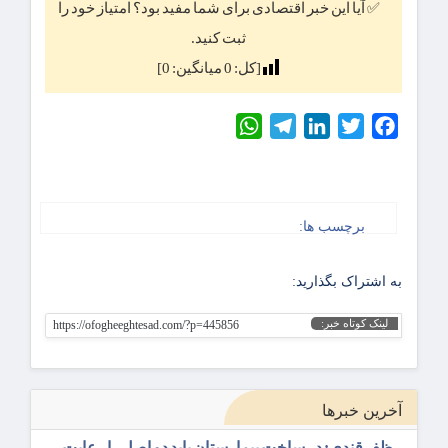
✅ آیا این خبر اقتصادی برای شما مفید بود؟ امتیاز خود را
ثبت کنید.
[کل:
0
میانگین:
0
]
WhatsApp
Telegram
LinkedIn
Twitter
Facebook
برچسب ها:
به اشتراک بگذارید:
لینک کوتاه خبر:
https://ofogheeghtesad.com/?p=445856
آخرین خبرها
ظفرقندی: در ساخت بیمارستان باید دو اصل را رعایت