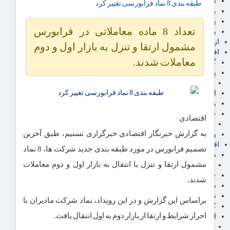
سهام عدالت
طبقه بندی 8 نماد فرابورسی تغییر کرد
مالیات
یارانه و معیشت مردم
تعداد 8 ماده معاملاتی در فرابورس
برق، آب و انرژی
ارز دیجیتال
مشمول ارتقا و تنزل به بازار اول و دوم
اقتصاد اجتماعی
معاملات شدند.
گردشگری
پزشکی، سلامت و زیبایی
ایران مدلب
اجتماعی
بازنشستگان
حقوق و قضایی
اقتصادی
دفتر وکیل
به گزارش خبرنگار اقتصادی خبرگزاری تسنیم، طبق آخرین
ورزشی
اقتصاد شهری و روستایی
تصمیم فرابورس در مورد طبقه بندی جدید شرکت ها، 8 نماد
شهر و مسکن و عمران
مشمول ارتقا و تنزل با انتقال به بازار اول و دوم معاملات
گسترش ساختمان
حمل و نقل
شدند.
شهرک های صنعتی
صنایع غذایی
براساس این گزارش و در این رویداد، نماد شرکت مادیران با
کشاورزی و دامداری
احراز شرایط و ارتقا از بازار دوم به اول انتقال یافت.
اخبار استان ها
استان تهران