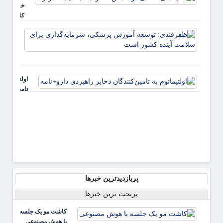
خانگی در
تماشا
کاهش
تلویزی
خطر ابتلا
مطالع
ظفرقن
به دیابت
کنید
توسعه
موثرند
پزشکی
سرمایه
برای 
اولتیماتوم به
آینده
تامین‌کنندگا
ذخایر راهبر
دارو+نامه
پربازدیدترین خبرها
پربحث ترین خبرها
کاشت مو یک جلسه
با هوش مصنوعی