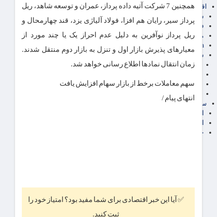
همچنین 7 شرکت‌ آتیه داده پرداز، عمران و توسعه شاهد، ریل
اقتصاد بین الملل
سیاسی
پرداز سیر، رایان هم افزا، فولاد آلیاژی یزد، قند چهارمحال و
فارکس
ریل پرداز نوآفرین به دلیل عدم احراز یک یا چند مورد از
مناطق آزاد تجاری
24intermedia
معیارهای پذیرش بازار اول و تنزل به بازار دوم منتقل شدند.
سایر اخبار اقتصادی
زمان انتقال نمادها اطلاع رسانی خواهد شد.
عمومی و سرگرمی
فناوری
سهم معاملات برخط از بازار سهام افزایش یافت
آگهی رسمی و مزایده
آکادمی آموزش اقتصادی
انتهای پیام /
سایر رسانه ها
اقتصاد فارسی
اقتصاد آفرین
خرید انواع دیزل ژنراتور
✅ آیا این خبر اقتصادی برای شما مفید بود؟ امتیاز خود را
ثبت کنید.