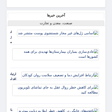
آخرین خبرها
صنعت، معدن و تجارت
اسامی
ژل‌های غی
مجاز
شستشوی
عادی‌
پوست
بمبارا
منتشر شد
بیمارس
تهدیدی
همه ک
ارتباط
است
افزایش
دما و
برای
تضعیف
کاهش
سلامت
خطر
روان
زوال
کودکان
عقل ب
باغچه‌های
جای