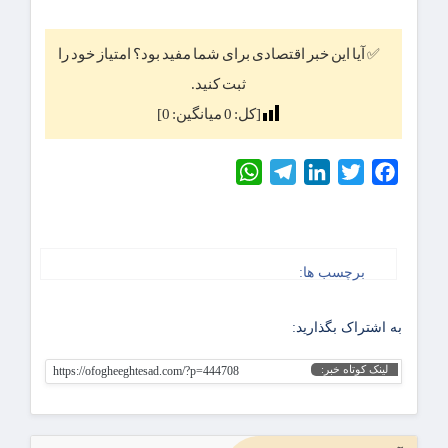
✅ آیا این خبر اقتصادی برای شما مفید بود؟ امتیاز خود را
ثبت کنید.
[کل:
0
میانگین:
0
]
WhatsApp
Telegram
LinkedIn
Twitter
Facebook
برچسب ها:
به اشتراک بگذارید:
لینک کوتاه خبر:
https://ofogheeghtesad.com/?p=444708