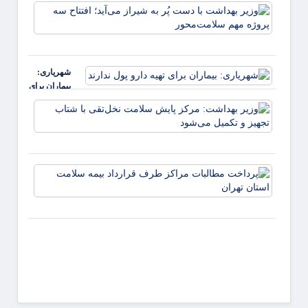
تولید
کنند
وزیر
بوتاکس
بهداش
تقلبی در
با دس
زعفرانیه
پُر به
شیراز
شهریاری:
می‌آید؛
بیماران برای
افتتاح
تهیه دارو پول
سه
وزیر
ندارند
پروژه
بهداش
مهم
مرکز
پایش
سلام
پرداخ
نخل‌تق
مطالب
شتاب
مراکز
تجهیز 
طرف
تکمیل
قراردا
بیمه
سلام
استان
تهران