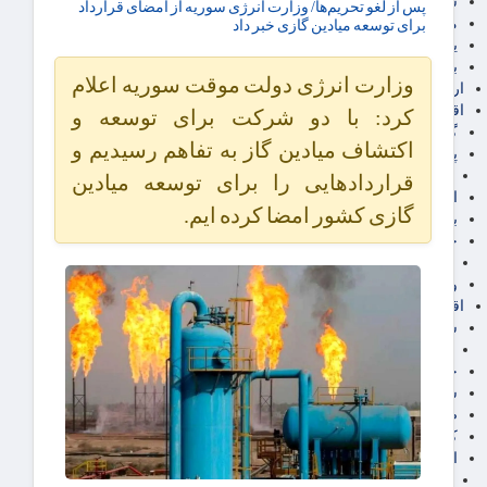
سهام عدالت
پس از لغو تحریم‌ها/ وزارت انرژی سوریه از امضای قرارداد
مالیات
برای توسعه میادین گازی خبر داد
یارانه و معیشت مردم
برق، آب و انرژی
وزارت انرژی دولت موقت سوریه اعلام
ارز دیجیتال
اقتصاد اجتماعی
کرد: با دو شرکت برای توسعه و
گردشگری
اکتشاف میادین گاز به تفاهم رسیدیم و
پزشکی، سلامت و زیبایی
ایران مدلب
قراردادهایی را برای توسعه میادین
اجتماعی
گازی کشور امضا کرده ایم.
بازنشستگان
حقوق و قضایی
دفتر وکیل
ورزشی
اقتصاد شهری و روستایی
شهر و مسکن و عمران
گسترش ساختمان
حمل و نقل
شهرک های صنعتی
صنایع غذایی
کشاورزی و دامداری
اخبار استان ها
استان تهران