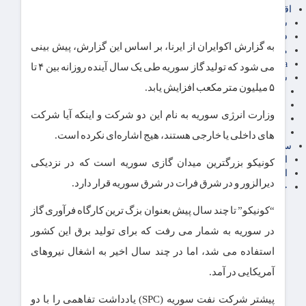
اقتصاد بین الملل
سیاسی
فارکس
به گزارش اکوایران از ایرنا، بر اساس این گزارش، پیش بینی
مناطق آزاد تجاری
24intermedia
می شود که تولید گاز سوریه طی یک سال آینده روزانه بین ۴ تا
سایر اخبار اقتصادی
۵ میلیون متر مکعب افزایش یابد.
عمومی و سرگرمی
فناوری
وزارت انرژی سوریه به نام این دو شرکت و اینکه آیا شرکت
آگهی رسمی و مزایده
آکادمی آموزش اقتصادی
های داخلی یا خارجی هستند، هیج اشاره‌ای نکرده است.
سایر رسانه ها
اقتصاد فارسی
کونیکو بزرگترین میدان گازی سوریه است که در نزدیکی
اقتصاد آفرین
دیرالزور و در شرق فرات در شرق سوریه قرار دارد.
خرید انواع دیزل ژنراتور
“کونیکو” تا چند سال پیش بعنوان بزگ ترین کارگاه فرآوری گاز
در سوریه به شمار می رفت که برای تولید برق این کشور
استفاده می شد، اما در چند سال اخیر به اشغال نیروهای
آمریکایی در آمد.
پیشتر شرکت نفت سوریه (SPC) یادداشت تفاهمی را با دو