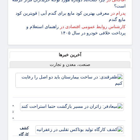
است؟
پدرام
در
معرفی بهترین کود مایع برای گندم آبی | قویترین کود
مایع گندم
کارشناس روابط عمومی اقتصادی
در
راهنمای استعلام و
پرداخت خلافی خودرو در سال ۱۴۰۵
آخرین خبرها
صنعت، معدن و تجارت
ظفرقن
در سا
بیمار
باید د
را رعا
میعادفر:
کنیم
زائران در
مسیر
بازگشت
کشف
حتما
کارگاه
استراحت