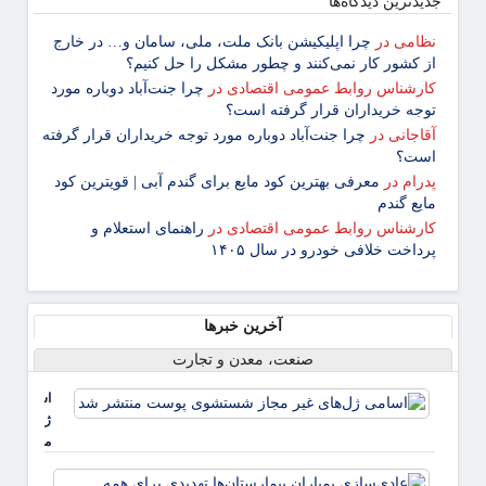
جدیدترین دیدگاه‌‌ها
نظامی
در
چرا اپلیکیشن بانک ملت، ملی، سامان و… در خارج
از کشور کار نمی‌کنند و چطور مشکل را حل کنیم؟
کارشناس روابط عمومی اقتصادی
در
چرا جنت‌آباد دوباره مورد
توجه خریداران قرار گرفته است؟
آقاجانی
در
چرا جنت‌آباد دوباره مورد توجه خریداران قرار گرفته
است؟
پدرام
در
معرفی بهترین کود مایع برای گندم آبی | قویترین کود
مایع گندم
کارشناس روابط عمومی اقتصادی
در
راهنمای استعلام و
پرداخت خلافی خودرو در سال ۱۴۰۵
آخرین خبرها
صنعت، معدن و تجارت
اسامی
ژل‌های غی
مجاز
شستشوی
عادی‌
پوست