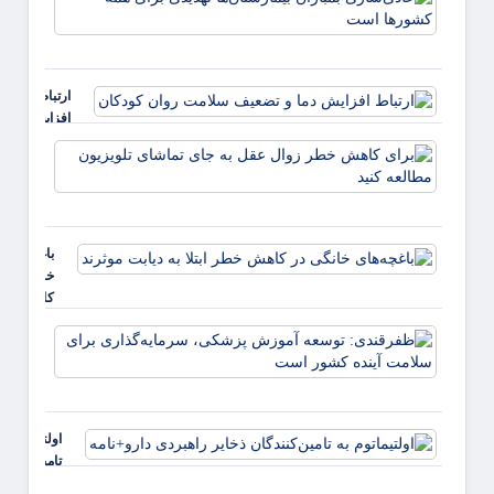
بمبارا
منتشر شد
بیمارس
تهدیدی
همه ک
ارتباط
است
افزایش
دما و
برای
تضعیف
کاهش
سلامت
خطر
روان
زوال
کودکان
عقل ب
باغچه‌های
جای
خانگی در
تماشا
کاهش
تلویزی
خطر ابتلا
مطالع
ظفرقن
به دیابت
کنید
توسعه
موثرند
پزشکی
سرمایه
برای 
اولتیماتوم به
آینده
تامین‌کنندگا
ذخایر راهبر