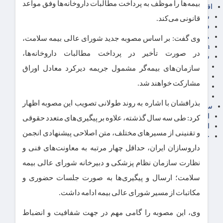
بیمه‌ها را موظف به پرداخت مطالبات داروخانه‌ها وفق مواعد
اقتصاد بین الملل
سیاسی
قانونی می‌کند.
فارکس
مناطق آزاد تجاری
وی گفت: بر اساس مصوبه جدید شورای عالی بیمه سلامت،
24intermedia
در صورت تأخیر در پرداخت مطالبات داروخانه‌ها،
سایر اخبار اقتصادی
عمومی و سرگرمی
سازمان‌های بیمه‌گر مشمول جریمه دیرکرد معادل اوراق
فناوری
مشارکت خواهند شد.
آگهی رسمی و مزایده
آکادمی آموزش اقتصادی
بذرافشان با اشاره به روند طولانی تصویب این مصوبه اظهار
سایر رسانه ها
اقتصاد فارسی
کرد: طی سه سال گذشته، علاوه بر پیگیری‌های متعدد حقوقی
اقتصاد آفرین
و تقنینی از مسیرهای مختلف، متن اصلاحی پیشنهادی انجمن
خرید انواع دیزل ژنراتور
داروسازان ایران، حداقل چهار مرتبه به معاونت‌های فنی و
نظارت سازمان نظام پزشکی و دبیرخانه شورای عالی بیمه
سلامت؛ ارسال و پیگیری‌ها به‌ صورت جلسات حضوری و
مکاتبات از مسیر شورای عالی بیمه ادامه داشت.
وی، این مصوبه را گامی مهم در جهت شفافیت و انضباط