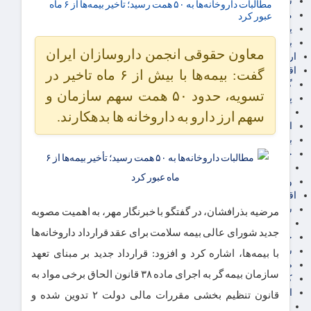
سهام عدالت
مطالبات داروخانه‌ها به ۵۰ همت رسید؛ تأخیر بیمه‌ها از ۶ ماه
مالیات
عبور کرد
یارانه و معیشت مردم
برق، آب و انرژی
معاون حقوقی انجمن داروسازان ایران
ارز دیجیتال
اقتصاد اجتماعی
گفت: بیمه‌ها با بیش از ۶ ماه تاخیر در
گردشگری
تسویه، حدود ۵۰ همت سهم سازمان و
پزشکی، سلامت و زیبایی
ایران مدلب
سهم ارز دارو به داروخانه ها بدهکارند.
اجتماعی
بازنشستگان
حقوق و قضایی
دفتر وکیل
ورزشی
اقتصاد شهری و روستایی
شهر و مسکن و عمران
مرضیه بذرافشان، در گفتگو با خبرنگار مهر، به اهمیت مصوبه
گسترش ساختمان
جدید شورای عالی بیمه سلامت برای عقد قرارداد داروخانه‌ها
حمل و نقل
شهرک های صنعتی
با بیمه‌ها، اشاره‌ کرد و افزود: قرارداد جدید بر مبنای تعهد
صنایع غذایی
سازمان بیمه گر به اجرای ماده ۳۸ قانون الحاق برخی مواد به
کشاورزی و دامداری
اخبار استان ها
قانون تنظیم بخشی مقررات مالی دولت ۲ تدوین شده و
استان تهران