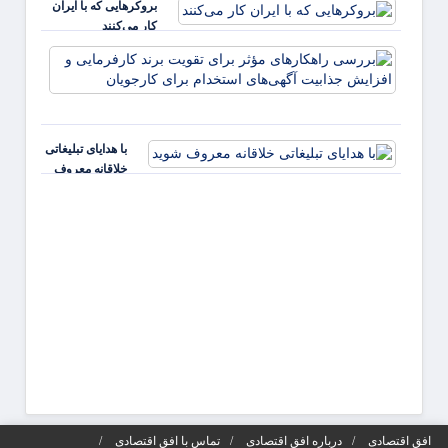
بروکرهایی‌ که با ایران
کار می‌کنند
بررس
راهکا
مؤثر ب
تقویت 
کارفر
با هدایای تبلیغاتی
و افز
خلاقانه معروف
جذابی
شوید
آگهی‌ه
افق اقتصادی
درباره افق اقتصادی
تماس با افق اقتصادی