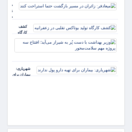
را رعا
میعادفر:
کنیم
زائران در
مسیر
بازگشت
کشف
حتما
کارگاه
استراحت
تولید
کنند
وزیر
بوتاکس
بهداش
تقلبی در
با دس
زعفرانیه
پُر به
شیراز
شهریاری:
می‌آید؛
بیماران برای
افتتاح
تهیه دارو پول
سه
ندارند
پروژه
مهم