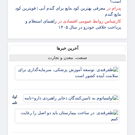
است؟
پدرام
در
معرفی بهترین کود مایع برای گندم آبی | قویترین کود
مایع گندم
کارشناس روابط عمومی اقتصادی
در
راهنمای استعلام و
پرداخت خلافی خودرو در سال ۱۴۰۵
آخرین خبرها
صنعت، معدن و تجارت
ظفرقن
توسعه
پزشکی
سرمایه
برای 
اولتیماتوم به
آینده
تامین‌کنندگا
ذخایر راهبر
ظفرقن
دارو+نامه
در سا
بیمار
باید د