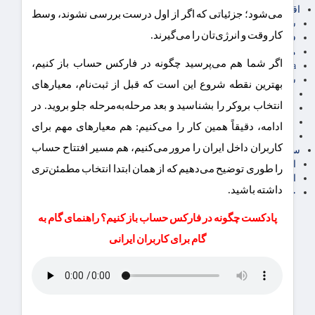
اقتصاد بین الملل
می‌شود؛ جزئیاتی که اگر از اول درست بررسی نشوند، وسط
سیاسی
کار وقت و انرژی‌تان را می‌گیرند.
فارکس
مناطق آزاد تجاری
اگر شما هم می‌پرسید چگونه در فارکس حساب باز کنیم،
24intermedia
سایر اخبار اقتصادی
بهترین نقطه شروع این است که قبل از ثبت‌نام، معیارهای
عمومی و سرگرمی
انتخاب بروکر را بشناسید و بعد مرحله‌به‌مرحله جلو بروید. در
فناوری
آگهی رسمی و مزایده
ادامه، دقیقاً همین کار را می‌کنیم: هم معیارهای مهم برای
آکادمی آموزش اقتصادی
کاربران داخل ایران را مرور می‌کنیم، هم مسیر افتتاح حساب
سایر رسانه ها
اقتصاد فارسی
را طوری توضیح می‌دهیم که از همان ابتدا انتخاب مطمئن‌تری
اقتصاد آفرین
داشته باشید.
خرید انواع دیزل ژنراتور
پادکست چگونه در فارکس حساب باز کنیم؟ راهنمای گام ‌به
‌گام برای کاربران ایرانی