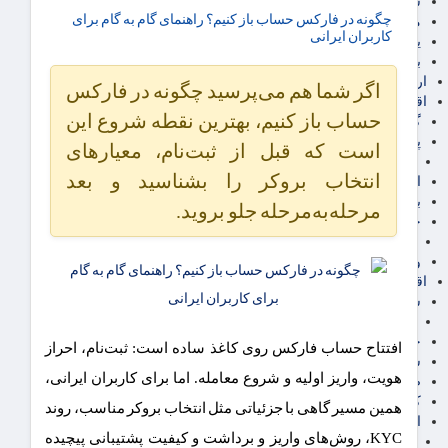
سهام عدالت
چگونه در فارکس حساب باز کنیم؟ راهنمای گام ‌به ‌گام برای
مالیات
کاربران ایرانی
یارانه و معیشت مردم
برق، آب و انرژی
ارز دیجیتال
اگر شما هم می‌پرسید چگونه در فارکس
اقتصاد اجتماعی
حساب باز کنیم، بهترین نقطه شروع این
گردشگری
پزشکی، سلامت و زیبایی
است که قبل از ثبت‌نام، معیارهای
ایران مدلب
انتخاب بروکر را بشناسید و بعد
اجتماعی
بازنشستگان
مرحله‌به‌مرحله جلو بروید.
حقوق و قضایی
دفتر وکیل
ورزشی
اقتصاد شهری و روستایی
شهر و مسکن و عمران
گسترش ساختمان
حمل و نقل
افتتاح حساب فارکس روی کاغذ ساده است: ثبت‌نام، احراز
شهرک های صنعتی
هویت، واریز اولیه و شروع معامله. اما برای کاربران ایرانی،
صنایع غذایی
کشاورزی و دامداری
همین مسیر گاهی با جزئیاتی مثل انتخاب بروکر مناسب، روند
اخبار استان ها
KYC، روش‌های واریز و برداشت و کیفیت پشتیبانی پیچیده
استان تهران