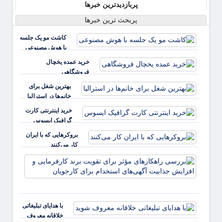
پربازدیدترین خبرها
پربحث ترین خبرها
کاشت مو یک جلسه
با هوش مصنوعی
خرید عمده یخچال
فروشگاهی
بهترین شغل برای
خانم‌ها در استرالیا
خرید اینترنتی کارت
گرافیک ایسوس
بروکرهایی‌ که با ایران
کار می‌کنند
بررس
راهکا
مؤثر ب
تقویت 
کارفر
با هدایای تبلیغاتی
و افز
خلاقانه معروف
جذابی