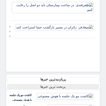
ذخایر راهبر
ظفرقن
دارو+نامه
در سا
بیمار
باید د
را رعا
میعادفر:
کنیم
زائران در
مسیر
بازگشت
حتما
استراحت
کنند
پربازدیدترین خبرها
پربحث ترین خبرها
کاشت مو یک جلسه
با هوش مصنوعی