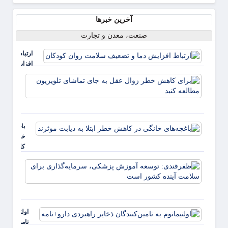
آخرین خبرها
صنعت، معدن و تجارت
ارتباط
افزایش
دما و
برای
تضعیف
کاهش
سلامت
خطر
روان
زوال
کودکان
عقل ب
باغچه‌های
جای
خانگی در
تماشا
کاهش
تلویزی
خطر ابتلا
مطالع
ظفرقن
به دیابت
کنید
توسعه
موثرند
پزشکی
سرمایه
برای 
اولتیماتوم به
آینده
تامین‌کنندگا