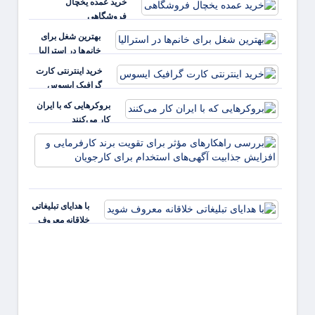
خرید عمده یخچال
فروشگاهی
بهترین شغل برای
خانم‌ها در استرالیا
خرید اینترنتی کارت
گرافیک ایسوس
بروکرهایی‌ که با ایران
کار می‌کنند
بررس
راهکا
مؤثر ب
تقویت 
کارفر
با هدایای تبلیغاتی
و افز
خلاقانه معروف
جذابی
شوید
آگهی‌ه