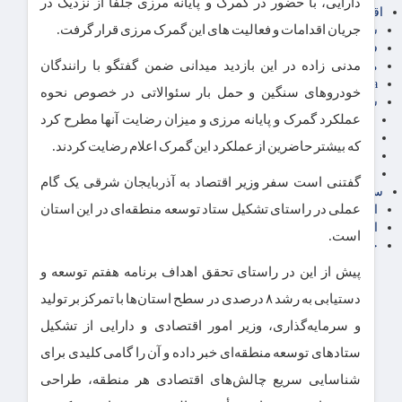
دارایی، با حضور در گمرک و پایانه مرزی جلفا از نزدیک در
اقتصاد بین الملل
جریان اقدامات و فعالیت های این گمرک مرزی قرار گرفت.
سیاسی
فارکس
مدنی زاده در این بازدید میدانی ضمن گفتگو با رانندگان
مناطق آزاد تجاری
24intermedia
خودروهای سنگین و حمل بار سئوالاتی در خصوص نحوه
سایر اخبار اقتصادی
عملکرد گمرک و پایانه مرزی و میزان رضایت آنها مطرح کرد
عمومی و سرگرمی
فناوری
که بیشتر حاضرین از عملکرد این گمرک اعلام رضایت کردند.
آگهی رسمی و مزایده
آکادمی آموزش اقتصادی
گفتنی است سفر وزیر اقتصاد به آذربایجان شرقی یک گام
سایر رسانه ها
عملی در راستای تشکیل ستاد توسعه منطقه‌ای در این استان
اقتصاد فارسی
اقتصاد آفرین
است.
خرید انواع دیزل ژنراتور
پیش از این در راستای تحقق اهداف برنامه هفتم توسعه و
دستیابی به رشد ۸ درصدی در سطح استان‌ها با تمرکز بر تولید
و سرمایه‌گذاری، وزیر امور اقتصادی و دارایی از تشکیل
ستادهای توسعه منطقه‌ای خبر داده و آن را گامی کلیدی برای
شناسایی سریع چالش‌های اقتصادی هر منطقه، طراحی