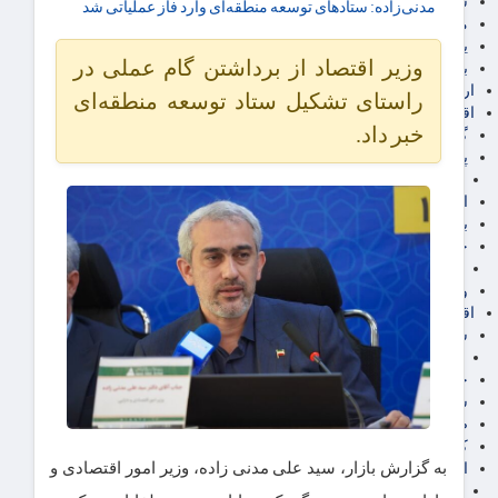
سهام عدالت
مدنی‌زاده: ستادهای توسعه منطقه‌ای وارد فاز عملیاتی شد
مالیات
یارانه و معیشت مردم
وزیر اقتصاد از برداشتن گام عملی در
برق، آب و انرژی
ارز دیجیتال
راستای تشکیل ستاد توسعه منطقه‌ای
اقتصاد اجتماعی
خبر داد.
گردشگری
پزشکی، سلامت و زیبایی
ایران مدلب
اجتماعی
بازنشستگان
حقوق و قضایی
دفتر وکیل
ورزشی
اقتصاد شهری و روستایی
شهر و مسکن و عمران
گسترش ساختمان
حمل و نقل
شهرک های صنعتی
صنایع غذایی
کشاورزی و دامداری
به گزارش بازار، سید علی مدنی زاده، وزیر امور اقتصادی و
اخبار استان ها
استان تهران