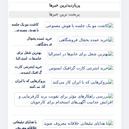
پربازدیدترین خبرها
پربحث ترین خبرها
کاشت مو یک جلسه
با هوش مصنوعی
خرید عمده یخچال
فروشگاهی
بهترین شغل برای
خانم‌ها در استرالیا
خرید اینترنتی کارت
گرافیک ایسوس
بروکرهایی‌ که با ایران
کار می‌کنند
بررس
راهکا
مؤثر ب
تقویت 
کارفر
با هدایای تبلیغاتی
و افز
خلاقانه معروف