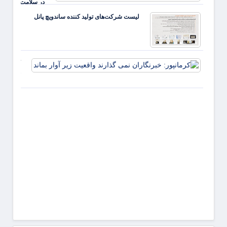
در سلامت؛
آغاز شود
دیدن
لیست شرکت‌های تولید کننده ساندویچ پانل
انسان
پشت
آمارها
کرمانپور:
خبرنگارا
نمی گذار
واقعیت ز
آوار بماند