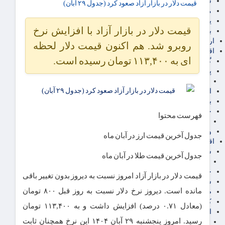
سهام عدالت
قیمت دلار در بازار آزاد صعود کرد (جدول ۲۹ آبان)
مالیات
یارانه و معیشت مردم
قیمت دلار در بازار آزاد با افزایش نرخ
برق، آب و انرژی
ارز دیجیتال
روبرو شد. هم اکنون قیمت دلار لحظه
اقتصاد اجتماعی
ای به ۱۱۳,۴۰۰ تومان رسیده است.
گردشگری
پزشکی، سلامت و زیبایی
ایران مدلب
اجتماعی
بازنشستگان
حقوق و قضایی
فهرست محتوا
دفتر وکیل
ورزشی
جدول آخرین قیمت ارز در آبان ماه
اقتصاد شهری و روستایی
شهر و مسکن و عمران
جدول آخرین قیمت طلا در آبان ماه
گسترش ساختمان
حمل و نقل
قیمت دلار در بازار آزاد امروز نسبت به دیروز بدون تغییر باقی
شهرک های صنعتی
مانده است. دیروز نرخ دلار نسبت به روز قبل ۸۰۰ تومان
صنایع غذایی
کشاورزی و دامداری
(معادل ۰.۷۱ درصد) افزایش داشت و به ۱۱۳,۴۰۰ تومان
اخبار استان ها
رسید. امروز پنجشنبه ۲۹ آبان ۱۴۰۴ این نرخ همچنان ثابت
استان تهران