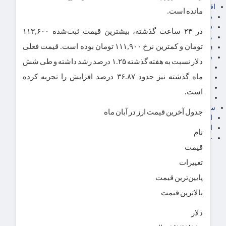
اقتصاد بین الملل
مانده است.
سیاسی
فارکس
در ۲۴ ساعت گذشته، بیشترین قیمت ثبت‌شده ۱۱۳,۶۰۰
مناطق آزاد تجاری
تومان و کمترین نرخ ۱۱۱,۹۰۰ تومان بوده است. قیمت فعلی
24intermedia
سایر اخبار اقتصادی
دلار نسبت به هفته گذشته ۱.۲۵ درصد رشد داشته و طی شش
عمومی و سرگرمی
ماه گذشته نیز حدود ۳۶.۸۷ درصد افزایش را تجربه کرده
فناوری
آگهی رسمی و مزایده
است.
آکادمی آموزش اقتصادی
سایر رسانه ها
جدول آخرین قیمت ارز در آبان ماه
اقتصاد فارسی
اقتصاد آفرین
نام
خرید انواع دیزل ژنراتور
قیمت
تغییرات
پایین‌ترین قیمت
بالاترین قیمت
دلار