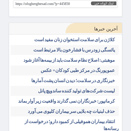
لینک کوتاه خبر:
https://ofogheeghtesad.com/?p=445850
آخرین خبرها
کلاژن برای سلامت استخوان زنان مفید است
یائسگی زودرس با فشارخون بالا مرتبط است
موهبتی: اصلاح نظام سلامت باید از بیمه‌ها آغاز شود
عمو پورنگ در مرکز طبی کودکان+ عکس
خبرنگاری در سلامت؛ دیدن انسان پشت آمارها
لیست شرکت‌های تولید کننده ساندویچ پانل
کرمانپور: خبرنگاران نمی گذارند واقعیت زیر آوار بماند
حذف لبنیات چه بلایی سر بیماران کلیوی می آورد
انتقاد بیماران هموفیلی از کمبود دارو؛ درخواست از
رسانه‌ها