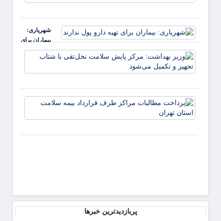
با دس
زعفرانیه
پُر به
شیراز
شهریاری:
می‌آید؛
بیماران برای
افتتاح
تهیه دارو پول
سه
وزیر
ندارند
پروژه
بهداش
مهم
مرکز
پایش
سلام
پرداخ
نخل‌تق
مطالب
شتاب
مراکز
تجهیز 
طرف
تکمیل
قراردا
بیمه
سلام
استان
تهران
پربازدیدترین خبرها