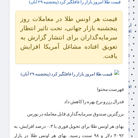
سهام عدالت
قیمت طلا امروز بازار را غافلگیر کرد (پنجشنبه ۲۹ آبان)
مالیات
یارانه و معیشت مردم
قیمت هر اونس طلا در معاملات روز
برق، آب و انرژی
ارز دیجیتال
پنجشنبه بازار جهانی، تحت تاثیر انتظار
اقتصاد اجتماعی
سرمایه‌گذاران برای انتشار گزارش به
گردشگری
پزشکی، سلامت و زیبایی
تعویق افتاده مشاغل آمریکا افزایش
ایران مدلب
یافت.
اجتماعی
بازنشستگان
حقوق و قضایی
دفتر وکیل
ورزشی
اقتصاد شهری و روستایی
فهرست محتوا
شهر و مسکن و عمران
گسترش ساختمان
فدرال رزرو نرخ بهره را کاهش داد
حمل و نقل
شهرک های صنعتی
بزرگترین صندوق سرمایه‌گذاری قابل معامله در بورس
صنایع غذایی
کشاورزی و دامداری
بهای هر اونس طلا برای تحویل فوری با ۰.۳ درصد افزایش، به
اخبار استان ها
۴۰۹۲ دلار و ۹۸ سنت رسید. بهای هر اونس طلا در بازار
استان تهران