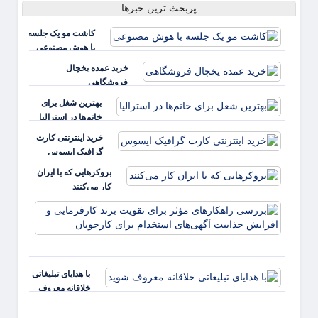
پربحث ترین خبرها
کاشت مو یک جلسه
با هوش مصنوعی
خرید عمده یخچال
فروشگاهی
بهترین شغل برای
خانم‌ها در استرالیا
خرید اینترنتی کارت
گرافیک ایسوس
بروکرهایی‌ که با ایران
کار می‌کنند
بررس
راهکا
مؤثر ب
تقویت 
کارفر
با هدایای تبلیغاتی
و افز
خلاقانه معروف
جذابی
شوید
آگهی‌ه