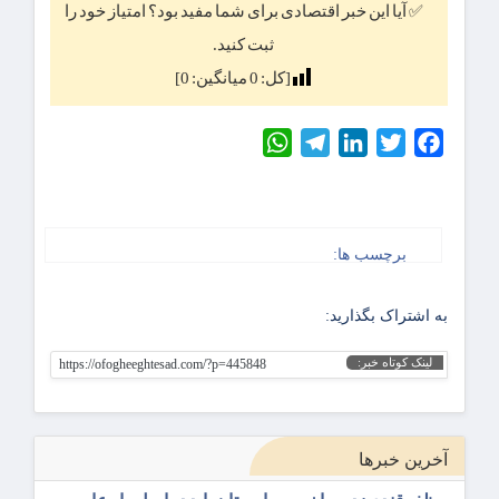
✅ آیا این خبر اقتصادی برای شما مفید بود؟ امتیاز خود را
ثبت کنید.
[کل:
0
میانگین:
0
]
WhatsApp
Telegram
LinkedIn
Twitter
Facebook
برچسب ها:
به اشتراک بگذارید:
لینک کوتاه خبر:
https://ofogheeghtesad.com/?p=445848
آخرین خبرها