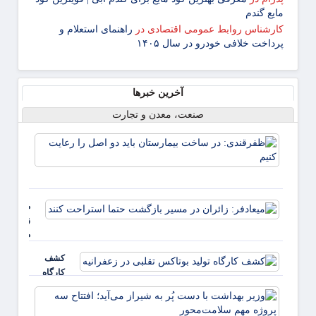
مایع گندم
کارشناس روابط عمومی اقتصادی
در
راهنمای استعلام و
پرداخت خلافی خودرو در سال ۱۴۰۵
آخرین خبرها
صنعت، معدن و تجارت
ظفرقن
در سا
بیمار
باید د
را رعا
میعادفر:
کنیم
زائران در
مسیر
بازگشت
کشف
حتما
کارگاه
استراحت
تولید
کنند
وزیر
بوتاکس
بهداش
تقلبی در