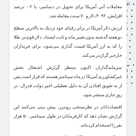
اقتصاد بین الملل
معاملات آتی آمریکا برای تحویل در دسامبر، با ۰.۲ درصد
سیاسی
افزایش، ۴۰۹۲ دلار و ۷۰ سنت معامله شد.
فارکس
مناطق آزاد تجاری
ارزش دلار آمریکا در برابر رقبای خود نزدیک به بالاترین سطح
24intermedia
سایر اخبار اقتصادی
دو هفته گذشته بدون تغییر ماند و ثابت ایستاد. دلار قوی‌تر، طلا
عمومی و سرگرمی
را که به ارز آمریکا قیمت گذاری می‌شود، برای خریداران
فناوری
آگهی رسمی و مزایده
خارجی گران‌تر می‌کند.
آکادمی آموزش اقتصادی
سایر رسانه ها
سرمایه‌گذاران اکنون منتظر گزارش اشتغال بخش
اقتصاد فارسی
غیرکشاورزی آمریکا در ماه سپتامبر هستند که قرار است پس
اقتصاد آفرین
خرید انواع دیزل ژنراتور
از به تعویق افتادن آن به دلیل تعطیلی اخیر دولت فدرال، در
روز جاری منتشر شود.
اقتصاددانان در نظرسنجی رویترز، پیش بینی می‌کنند این
گزارش نشان دهد که کارفرمایان در طول سپتامبر، ۵۰ هزار
نفر را استخدام کرده‌اند.